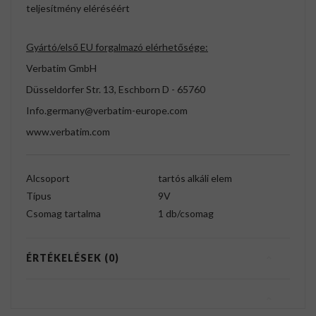
teljesítmény eléréséért
Gyártó/első EU forgalmazó elérhetősége:
Verbatim GmbH
Düsseldorfer Str. 13, Eschborn D - 65760
Info.germany@verbatim-europe.com
www.verbatim.com
Alcsoport
tartós alkáli elem
Típus
9V
Csomag tartalma
1 db/csomag
ÉRTÉKELÉSEK (0)