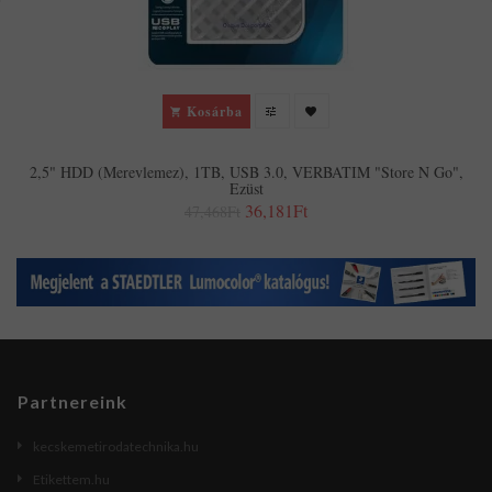
Kosárba
2,5" HDD (merevlemez), 1TB, USB 3.0, VERBATIM "Store N Go",
Ezüst
36,181Ft
47,468Ft
Partnereink
kecskemetirodatechnika.hu
Etikettem.hu