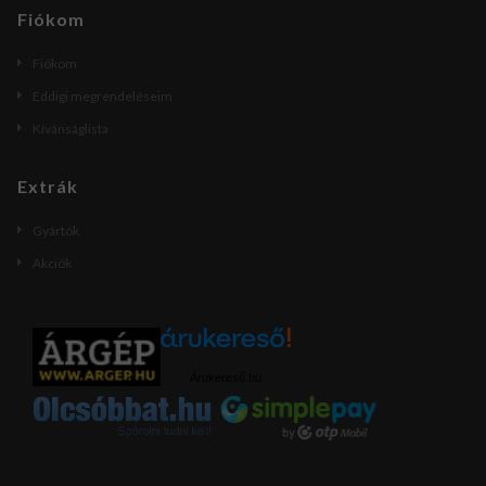
Fiókom
Fiókom
Eddigi megrendeléseim
Kívánságlista
Extrák
Gyártók
Akciók
Árukereső.hu