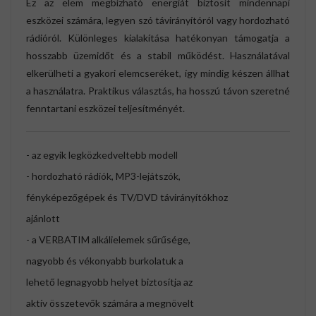
Ez az elem megbízható energiát biztosít mindennapi
eszközei számára, legyen szó távirányítóról vagy hordozható
rádióról. Különleges kialakítása hatékonyan támogatja a
hosszabb üzemidőt és a stabil működést. Használatával
elkerülheti a gyakori elemcseréket, így mindig készen állhat
a használatra. Praktikus választás, ha hosszú távon szeretné
fenntartani eszközei teljesítményét.
- az egyik legközkedveltebb modell
- hordozható rádiók, MP3-lejátszók,
fényképezőgépek és TV/DVD távirányítókhoz
ajánlott
- a VERBATIM alkálielemek sűrűsége,
nagyobb és vékonyabb burkolatuk a
lehető legnagyobb helyet biztosítja az
aktív összetevők számára a megnövelt