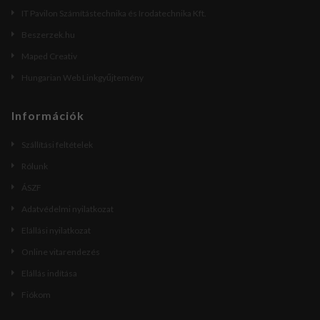
IT Pavilon Számítástechnika és Irodatechnika Kft.
Beszerzek.hu
Maped Creativ
Hungarian Web Linkgyűjtemény
Információk
Szállítási feltételek
Rólunk
ÁSZF
Adatvédelmi nyilatkozat
Elállási nyilatkozat
Online vitarendezés
Elállás indítása
Fiókom