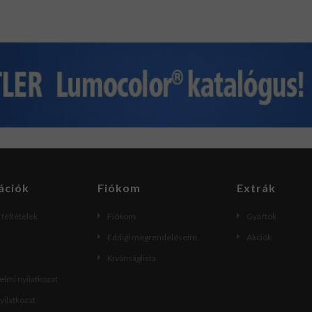
ációk
Fiókom
Extrák
i feltételek
Fiókom
Gyártók
Eddigi megrendeléseim
Akciók
Kívánságlista
lmi nyilatkozat
nyilatkozat