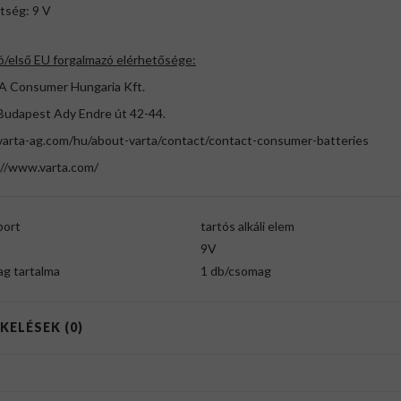
tség: 9 V
ó/első EU forgalmazó elérhetősége:
 Consumer Hungaria Kft.
Budapest Ady Endre út 42-44.
arta-ag.com/hu/about-varta/contact/contact-consumer-batteries
://www.varta.com/
port
tartós alkáli elem
9V
g tartalma
1 db/csomag
KELÉSEK (0)