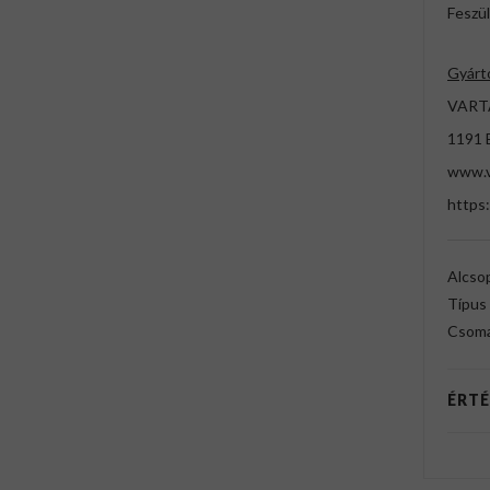
Feszül
Gyárt
VARTA
1191 
www.v
https
Alcso
Típus
Csoma
ÉRTÉ