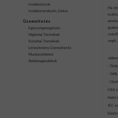
Irodabútorok
Ha ol
Irodaberendezés, Dekor
eszköz
amelye
Üzemeltetés
gyako
Egészségmegőrzés
cseré
Higiéniai Termékek
segít,
Konyhai Termékek
Létesítmény Üzemeltetés
Munkavédelem
Jellem
Reklámajándékok
- Óriá
- 16%-
- Opti
USA s
Helyi 
IEC s
Elekt