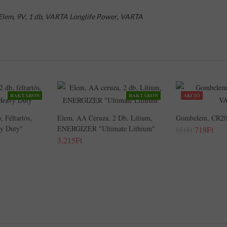
Elem
,
9V
,
1 db
,
VARTA Longlife Power
,
VARTA
RAKTÁRON
RAKTÁRON
AKCIÓ
 Féltartós,
Elem, AA Ceruza, 2 Db, Lítium,
Gombelem, CR20
y Duty"
ENERGIZER "Ultimate Lithium"
718Ft
851Ft
3,215Ft