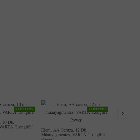
RAKTÁRON
RAKTÁRON
AKCIÓ
Elem, AA Cer
Műanyagmente
, 10 Db,
2,20
2,614Ft
VARTA "Longlife"
Elem, AA Ceruza, 12 Db,
Műanyagmentes, VARTA "Longlife
Power"