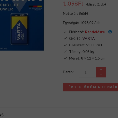
1,098Ft
/bliszt (1 db)
Nettó ár: 865Ft
Egységár: 1098,09 / db
Elérhető:
Rendelésre
Gyártó:
VARTA
Cikkszám: VEHE9V1
Tömeg: 0.05 kg
Méret: 8 × 12 × 1.5 cm
Darab:
ÉRDEKLŐDÖM A TERMÉ
ÁS