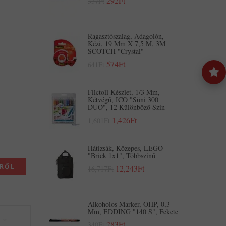
292Ft
337Ft
Ragasztószalag, Adagolón,
Kézi, 19 Mm X 7,5 M, 3M
SCOTCH "Crystal"
574Ft
641Ft
Filctoll Készlet, 1/3 Mm,
Kétvégű, ICO "Süni 300
DUO", 12 Különböző Szín
1,426Ft
1,601Ft
Hátizsák, Közepes, LEGO
"Brick 1x1", Többszínű
KRŐL
12,243Ft
16,717Ft
Alkoholos Marker, OHP, 0,3
Mm, EDDING "140 S", Fekete
283Ft
340Ft