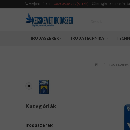
Hívjon minket:
+36203956949 (9-16h)
info@kecskemetiroda
IRODASZEREK
IRODATECHNIKA
TECHN
Irodaszerek
Kategóriák
Irodaszerek