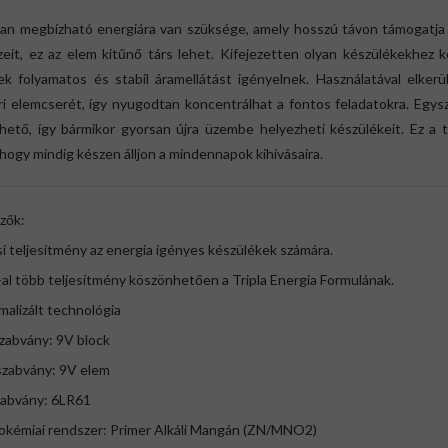
yan megbízható energiára van szüksége, amely hosszú távon támogatja
eit, ez az elem kitűnő társ lehet. Kifejezetten olyan készülékekhez k
k folyamatos és stabil áramellátást igényelnek. Használatával elkerü
ri elemcserét, így nyugodtan koncentrálhat a fontos feladatokra. Egys
lhető, így bármikor gyorsan újra üzembe helyezheti készülékeit. Ez a 
 hogy mindig készen álljon a mindennapok kihívásaira.
zők:
si teljesítmény az energia igényes készülékek számára.
al több teljesítmény köszönhetően a Tripla Energia Formulának.
malizált technológia
zabvány: 9V block
szabvány: 9V elem
zabvány: 6LR61
rokémiai rendszer: Primer Alkáli Mangán (ZN/MNO2)