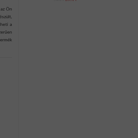
 az Ön
észült,
lheti a
zerűen
termék