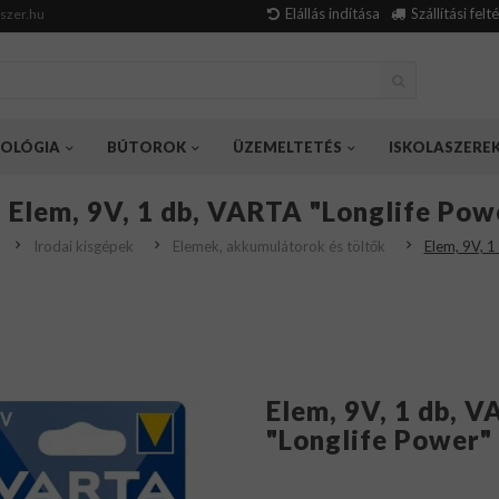
Elállás indítása
Szállítási felt
szer.hu
OLÓGIA
BÚTOROK
ÜZEMELTETÉS
ISKOLASZERE
Elem, 9V, 1 db, VARTA "Longlife Pow
Irodai kisgépek
Elemek, akkumulátorok és töltők
Elem, 9V, 1
Elem, 9V, 1 db, 
"Longlife Power"