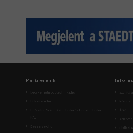
Partnereink
Inform
kecskemetirodatechnika.hu
Szállítás
Etikettem.hu
Rólunk
IT Pavilon Számítástechnika és Irodatechnika
ÁSZF
Kft.
Adatvéde
Beszerzek.hu
Elállási 