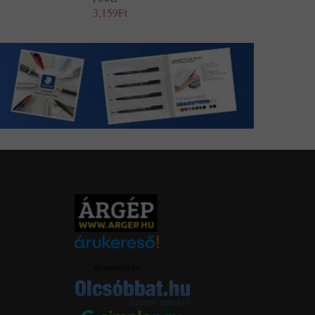
3,159Ft
Árukereső.hu