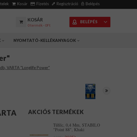
ételek
Kosár
Fizetés
Regisztráció
Belépés
KOSÁR
BELÉPÉS
0 termék - 0Ft
K
NYOMTATÓ-KELLÉKANYAGOK
er"
 db, VARTA "Longlife Power"
VARTA
AKCIÓS TERMÉKEK
Tűfilc, 0,4 Mm, STABILO
"Point 88", Khaki