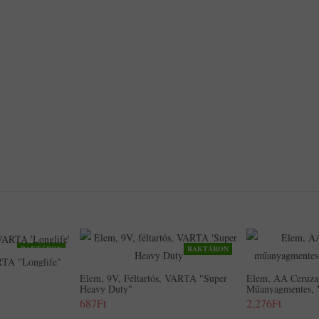
RAKTÁRON
RAKTÁRON
RTA "Longlife"
Elem, 9V, Féltartós, VARTA "Super
Elem, AA Ceruza
Heavy Duty"
Műanyagmentes, 
687Ft
2,276Ft