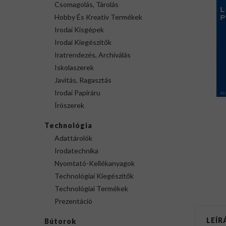
Csomagolás, Tárolás
Hobby És Kreatív Termékek
Irodai Kisgépek
Irodai Kiegészítők
Iratrendezés, Archiválás
Iskolaszerek
Javítás, Ragasztás
Irodai Papíráru
Írószerek
Technológia
Adattárolók
Irodatechnika
Nyomtató-Kellékanyagok
Technológiai Kiegészítők
Technológiai Termékek
Prezentáció
LEÍR
Bútorok