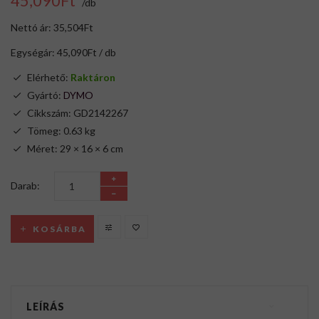
45,090Ft
/db
Nettó ár: 35,504Ft
Egységár: 45,090Ft / db
Elérhető:
Raktáron
Gyártó:
DYMO
Cikkszám: GD2142267
Tömeg: 0.63 kg
Méret: 29 × 16 × 6 cm
Darab:
KOSÁRBA
LEÍRÁS