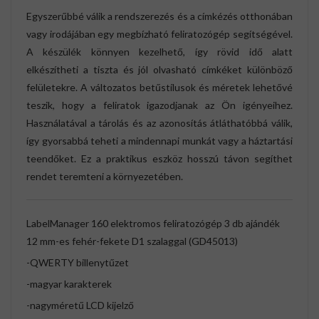
Egyszerűbbé válik a rendszerezés és a címkézés otthonában
vagy irodájában egy megbízható feliratozógép segítségével.
A készülék könnyen kezelhető, így rövid idő alatt
elkészítheti a tiszta és jól olvasható címkéket különböző
felületekre. A változatos betűstílusok és méretek lehetővé
teszik, hogy a feliratok igazodjanak az Ön igényeihez.
Használatával a tárolás és az azonosítás átláthatóbbá válik,
így gyorsabbá teheti a mindennapi munkát vagy a háztartási
teendőket. Ez a praktikus eszköz hosszú távon segíthet
rendet teremteni a környezetében.
LabelManager 160 elektromos feliratozógép 3 db ajándék
12 mm-es fehér-fekete D1 szalaggal (GD45013)
-QWERTY billenytűzet
-magyar karakterek
-nagyméretű LCD kijelző