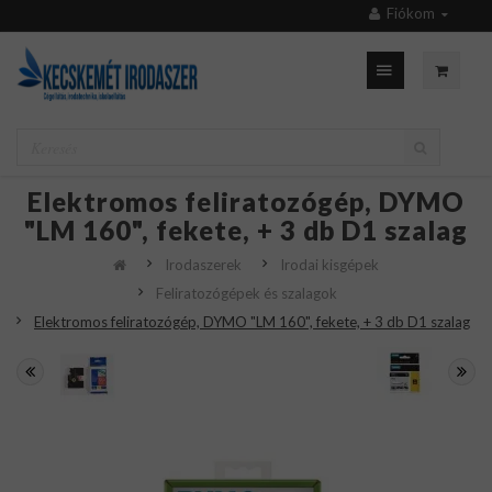
Fiókom
Elektromos feliratozógép, DYMO
"LM 160", fekete, + 3 db D1 szalag
Irodaszerek
Irodai kisgépek
Feliratozógépek és szalagok
Elektromos feliratozógép, DYMO "LM 160", fekete, + 3 db D1 szalag