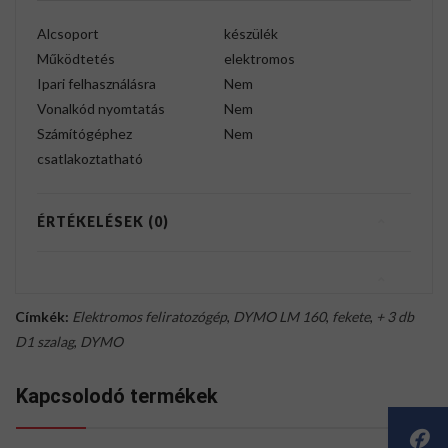
Alcsoport
készülék
Működtetés
elektromos
Ipari felhasználásra
Nem
Vonalkód nyomtatás
Nem
Számítógéphez
Nem
csatlakoztatható
ÉRTÉKELÉSEK (0)
Címkék:
Elektromos feliratozógép
,
DYMO LM 160
,
fekete
,
+ 3 db
D1 szalag
,
DYMO
Kapcsolodó termékek