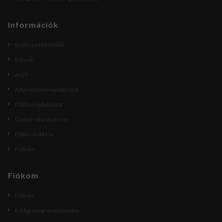
Információk
Szállítási feltételek
Rólunk
ÁSZF
Adatvédelmi nyilatkozat
Elállási nyilatkozat
Online vitarendezés
Elállás indítása
Fiókom
Fiókom
Fiókom
Eddigi megrendeléseim