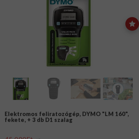
Elektromos feliratozógép, DYMO "LM 160",
fekete, + 3 db D1 szalag