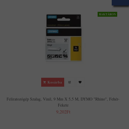
RAKTÁRON
F
Kosárba
Feliratozógép Szalag, Vinil, 9 Mm X 5,5 M, DYMO "Rhino", Fehér-
Fekete
9,202Ft