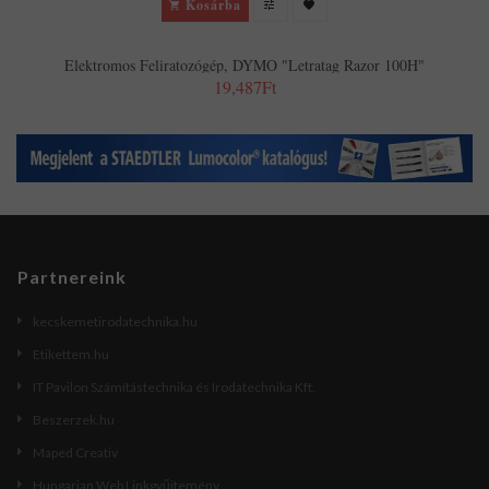
Kosárba
Elektromos Feliratozógép, DYMO "Letratag Razor 100H"
19,487Ft
Partnereink
kecskemetirodatechnika.hu
Etikettem.hu
IT Pavilon Számítástechnika és Irodatechnika Kft.
Beszerzek.hu
Maped Creativ
Hungarian Web Linkgyűjtemény