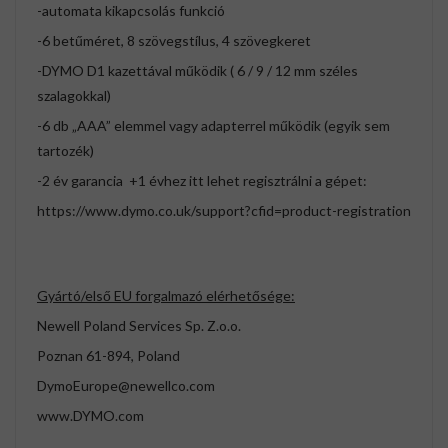
-automata kikapcsolás funkció
-6 betűméret, 8 szövegstílus, 4 szövegkeret
-DYMO D1 kazettával működik ( 6 / 9 / 12 mm széles
szalagokkal)
-6 db „AAA” elemmel vagy adapterrel működik (egyik sem
tartozék)
-2 év garancia +1 évhez itt lehet regisztrálni a gépet:
https://www.dymo.co.uk/support?cfid=product-registration
Gyártó/első EU forgalmazó elérhetősége:
Newell Poland Services Sp. Z.o.o.
Poznan 61-894, Poland
DymoEurope@newellco.com
www.DYMO.com