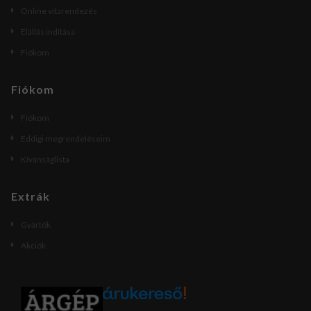
Online vitarendezés
Elállás indítása
Fiókom
Fiókom
Fiókom
Eddigi megrendeléseim
Kívánságlista
Extrák
Gyártók
Akciók