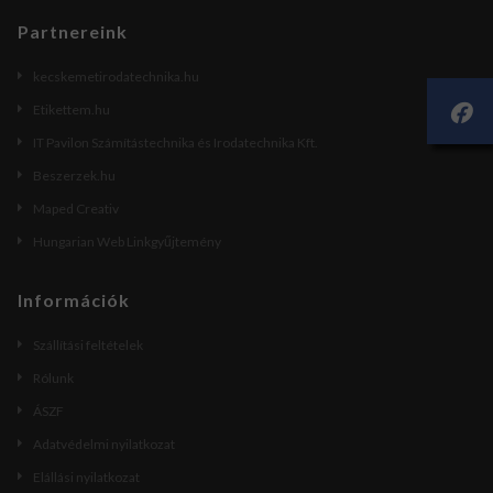
Partnereink
kecskemetirodatechnika.hu
Etikettem.hu
IT Pavilon Számítástechnika és Irodatechnika Kft.
Beszerzek.hu
Maped Creativ
Hungarian Web Linkgyűjtemény
Információk
Szállítási feltételek
Rólunk
ÁSZF
Adatvédelmi nyilatkozat
Elállási nyilatkozat