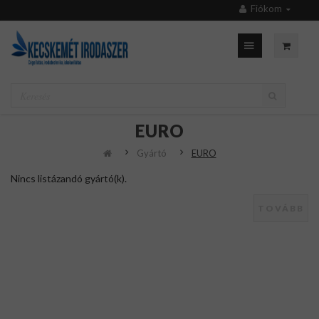
Fiókom
EURO
Gyártó
EURO
Nincs listázandó gyártó(k).
TOVÁBB