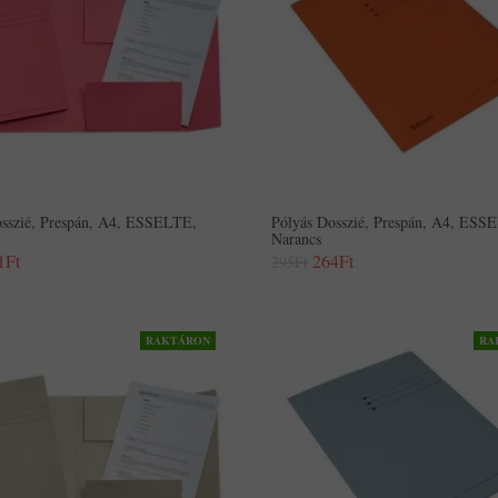
osszié, Prespán, A4, ESSELTE,
Pólyás Dosszié, Prespán, A4, ESS
Narancs
1Ft
264Ft
295Ft
RAKTÁRON
RA