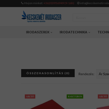
Hívjon minket:
+36203956949 (9-16h)
info@kecskemetiroda
IRODASZEREK
IRODATECHNIKA
TECHN
ÖSSZEHASONLÍTÁS (0)
Rendezés:
AKCIÓ
RAKTÁRON
AKCIÓ