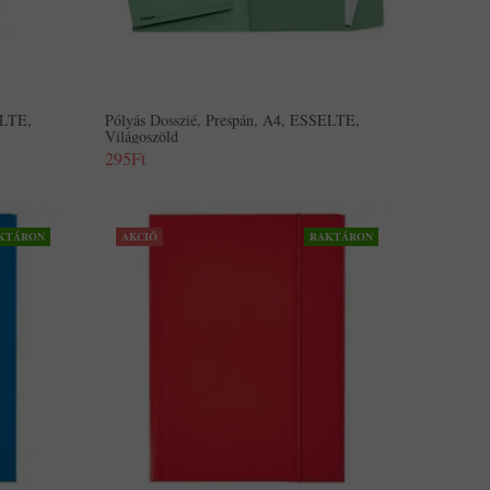
ELTE,
Pólyás Dosszié, Prespán, A4, ESSELTE,
Világoszöld
295Ft
KTÁRON
AKCIÓ
RAKTÁRON