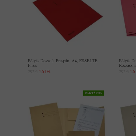
Pólyás Dosszié, Prespán, A4, ESSELTE,
Pólyás D
Piros
Rózsaszín
261Ft
26
292Ft
292Ft
RAKTÁRON