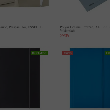
osszié, Prespán, A4, ESSELTE,
Pólyás Dosszié, Prespán, A4, ESS
Világoskék
295Ft
RAKTÁRON
AKCIÓ
RA