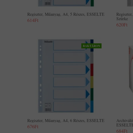
Regiszter, Műanyag, A4, 5 Részes, ESSELTE
Regiszte
Szürke
614Ft
620Ft
RAKTÁRON
Regiszter, Műanyag, A4, 6 Részes, ESSELTE
Archiváló
ESSELTE 
676Ft
684Ft