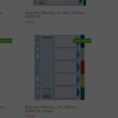
n,
Regiszter, Műanyag, A4 Maxi, 5 Részes,
ESSELTE
643Ft
KTÁRON
RAKTÁRON
on,
Regiszter, Műanyag, A5, 5 Részes,
ESSELTE, Színes
727Ft