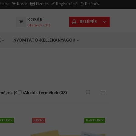
ételek
Kosár
Fizetés
Regisztráció
Belépés
KOSÁR
BELÉPÉS
0 termék - 0Ft
K
NYOMTATÓ-KELLÉKANYAGOK
rmékek (471)
Akciós termékek (33)
KTÁRON
AKCIÓ
RAKTÁRON