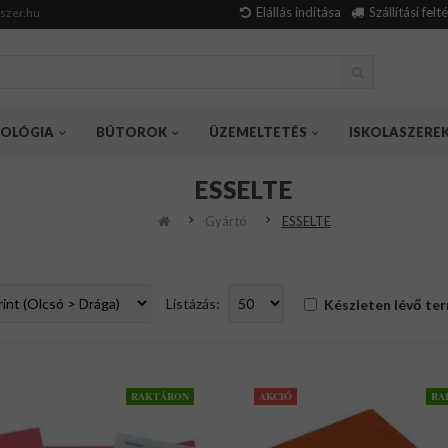
Elállás indítása
Szállítási felt
szer.hu
OLÓGIA
BÚTOROK
ÜZEMELTETÉS
ISKOLASZERE
ESSELTE
Gyártó
ESSELTE
Listázás:
Készleten lévő te
RAKTÁRON
AKCIÓ
RA