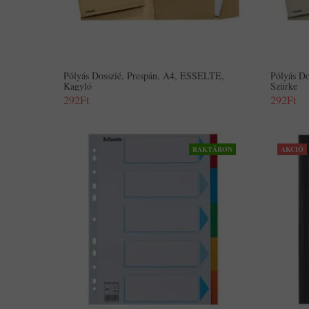
Pólyás Dosszié, Prespán, A4, ESSELTE,
Pólyás D
Kagyló
Szürke
292Ft
292Ft
RAKTÁRON
AKCIÓ