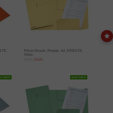
ELTE,
Pólyás Dosszié, Prespán, A4, ESSELTE,
Sárga,
264Ft
295Ft
KTÁRON
RAKTÁRON