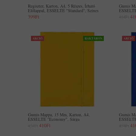
Regiszter, Karton, A4, 5 Részes, Írható
Gumis Ma
Előlappal, ESSELTE "Standard", Színes
ESSELTE 
399Ft
41
458Ft
AKCIÓ
RAKTÁRON
AKCIÓ
Gumis Mappa, 15 Mm, Karton, A4,
Gumis Ma
ESSELTE "Economy", Sárga
ESSELTE 
410Ft
41
458Ft
458Ft