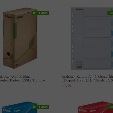
RAKTÁRON
RA
ódoboz, A4, 100 Mm,
Regiszter, Karton, A4, 6 Részes, Írh
nosított Karton, ESSELTE "Eco",
Előlappal, ESSELTE "Standard", S
547Ft
RAKTÁRON
RA