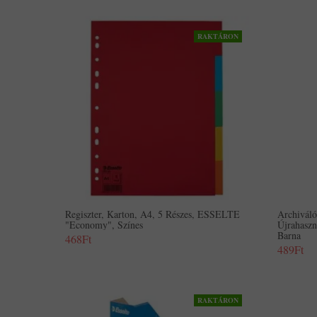
RAKTÁRON
Regiszter, Karton, A4, 5 Részes, ESSELTE
Archivál
"Economy", Színes
Újrahasz
Barna
468Ft
489Ft
RAKTÁRON