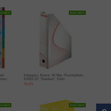
KTÁRON
RAKTÁRON
ató
Iratpapucs, Karton, 80 Mm, Összehajtható,
zínes
ESSELTE "Standard", Fehér
561Ft
KTÁRON
RAKTÁRON