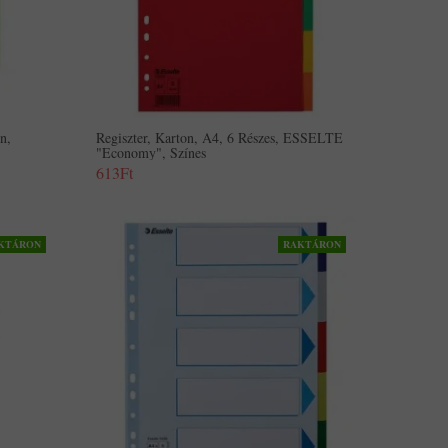
n,
Regiszter, Karton, A4, 6 Részes, ESSELTE
"Economy", Színes
613Ft
KTÁRON
RAKTÁRON