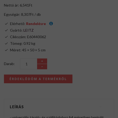
Nettó ár: 6,541Ft
Egységár: 8,307Ft / db
Elérhető:
Rendelésre
Gyártó:
LEITZ
Cikkszám: E60440062
Tömeg: 0.92 kg
Méret: 45 × 50 × 5 cm
Darab:
ÉRDEKLŐDÖM A TERMÉKRŐL
LEÍRÁS
- univerzális tároló- és szállítódoboz A4 méretben laminált