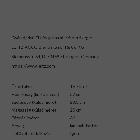
Gyártó/első EU forgalmazó elérhetősége:
LEITZ ACCO Brands GmbH & Co KG
Siemensstr. 64, D-70469 Stuttgart, Germany
https://www.leitz.com
Űrtartalom
16.7 liter
Hosszúság (külső méret)
37 cm
Szélesség (külső méret)
28.1 cm
Magasság (külső méret)
20 cm
Tárolási méret
A4
Anyag
laminált karton
Tetővel rendelkezik
Igen