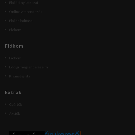
Elállási nyilatkozat
Online vitarendezés
Elállás indítása
Fiókom
Fiókom
Fiókom
Eddigi megrendeléseim
Kívánságlista
Extrák
Gyártók
Akciók