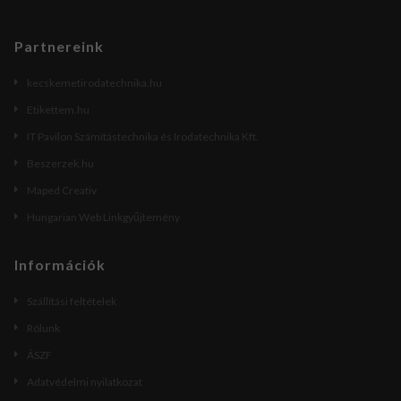
Partnereink
kecskemetirodatechnika.hu
Etikettem.hu
IT Pavilon Számítástechnika és Irodatechnika Kft.
Beszerzek.hu
Maped Creativ
Hungarian Web Linkgyűjtemény
Információk
Szállítási feltételek
Rólunk
ÁSZF
Adatvédelmi nyilatkozat