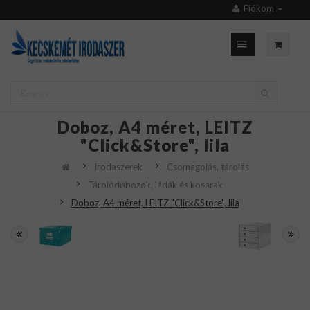
Fiókom
Doboz, A4 méret, LEITZ
"Click&Store", lila
Irodaszerek
Csomagolás, tárolás
Tárolódobozok, ládák és kosarak
Doboz, A4 méret, LEITZ "Click&Store", lila