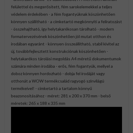
felülettel és megerősített, fém sarokelemekkel a teljes
védelem érdekében - a fém fogantyúknak köszönhetően
könnyen szállítható - a címketartó megkönnyíti a feliratozást
- összehajtható, így helytakarékosan tárolható - modern
formatervezésének köszönhetően jól mutat otthon és
irodában egyaránt - könnyen összeállítható, stabil kivitel az
új, továbbfejlesztett konstrukciónak köszönhetően -
helytakarékos tárolási megoldás A4 méretű dokumentumok
számára minden irodába - erős, fém fogantyúk, mellyel a
doboz könnyen hordozható - dobja fel irodáját vagy
otthonát a WOW termékcsalád ragyogó színvilágú
termékeivel! - címketartó a tartalom könnyű
beazonosításához - méret: 281 x 200 x 370 mm - belső
méretek: 265 x 188 x 335 mm