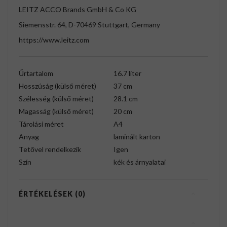
LEITZ ACCO Brands GmbH & Co KG
Siemensstr. 64, D-70469 Stuttgart, Germany
https://www.leitz.com
Űrtartalom
16.7 liter
Hosszúság (külső méret)
37 cm
Szélesség (külső méret)
28.1 cm
Magasság (külső méret)
20 cm
Tárolási méret
A4
Anyag
laminált karton
Tetővel rendelkezik
Igen
Szín
kék és árnyalatai
ÉRTÉKELÉSEK (0)