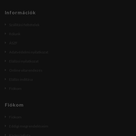
Információk
Szállítási feltételek
Rólunk
ÁSZF
Adatvédelmi nyilatkozat
Elállási nyilatkozat
Online vitarendezés
Elállás indítása
Fiókom
Fiókom
Fiókom
Eddigi megrendeléseim
Kívánságlista