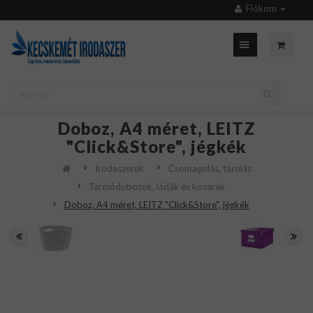
Fiókom
Doboz, A4 méret, LEITZ
"Click&Store", jégkék
Irodaszerek
Csomagolás, tárolás
Tárolódobozok, ládák és kosarak
Doboz, A4 méret, LEITZ "Click&Store", jégkék