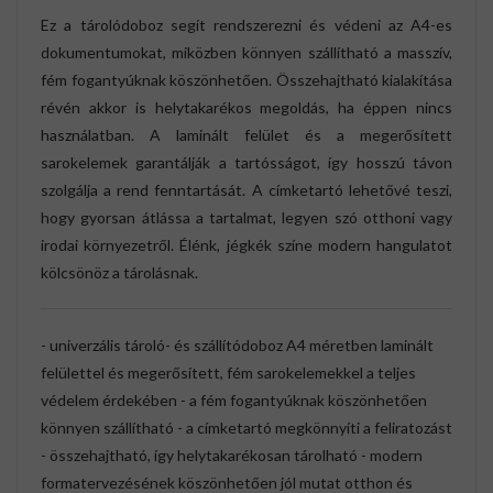
Ez a tárolódoboz segít rendszerezni és védeni az A4-es
dokumentumokat, miközben könnyen szállítható a masszív,
fém fogantyúknak köszönhetően. Összehajtható kialakítása
révén akkor is helytakarékos megoldás, ha éppen nincs
használatban. A laminált felület és a megerősített
sarokelemek garantálják a tartósságot, így hosszú távon
szolgálja a rend fenntartását. A címketartó lehetővé teszi,
hogy gyorsan átlássa a tartalmat, legyen szó otthoni vagy
irodai környezetről. Élénk, jégkék színe modern hangulatot
kölcsönöz a tárolásnak.
- univerzális tároló- és szállítódoboz A4 méretben laminált
felülettel és megerősített, fém sarokelemekkel a teljes
védelem érdekében - a fém fogantyúknak köszönhetően
könnyen szállítható - a címketartó megkönnyíti a feliratozást
- összehajtható, így helytakarékosan tárolható - modern
formatervezésének köszönhetően jól mutat otthon és