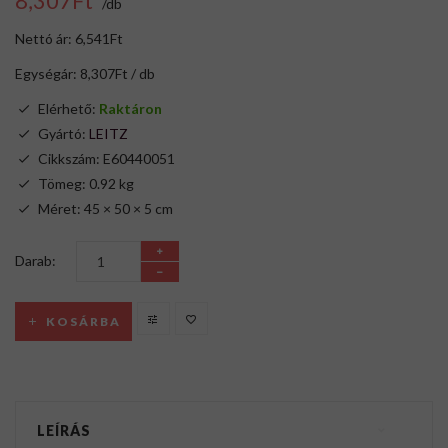
8,307Ft
/db
Nettó ár: 6,541Ft
Egységár: 8,307Ft / db
Elérhető:
Raktáron
Gyártó:
LEITZ
Cikkszám: E60440051
Tömeg: 0.92 kg
Méret: 45 × 50 × 5 cm
Darab:
KOSÁRBA
LEÍRÁS