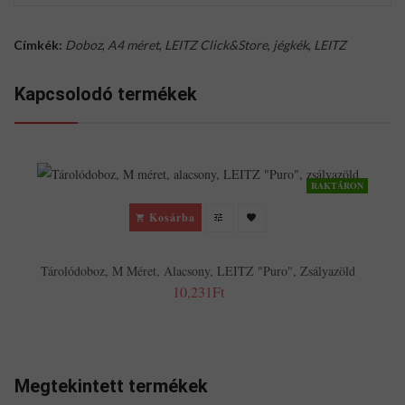
Címkék:
Doboz
,
A4 méret
,
LEITZ Click&Store
,
jégkék
,
LEITZ
Kapcsolodó termékek
RAKTÁRON
Kosárba
Tárolódoboz, M Méret, Alacsony, LEITZ "Puro", Zsályazöld
10,231Ft
Megtekintett termékek