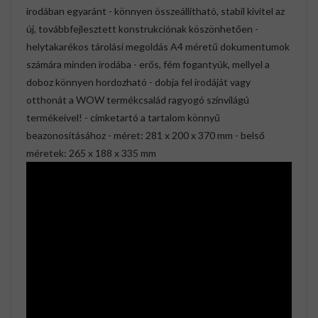
irodában egyaránt - könnyen összeállítható, stabil kivitel az
új, továbbfejlesztett konstrukciónak köszönhetően -
helytakarékos tárolási megoldás A4 méretű dokumentumok
számára minden irodába - erős, fém fogantyúk, mellyel a
doboz könnyen hordozható - dobja fel irodáját vagy
otthonát a WOW termékcsalád ragyogó színvilágú
termékeivel! - címketartó a tartalom könnyű
beazonosításához - méret: 281 x 200 x 370 mm - belső
méretek: 265 x 188 x 335 mm