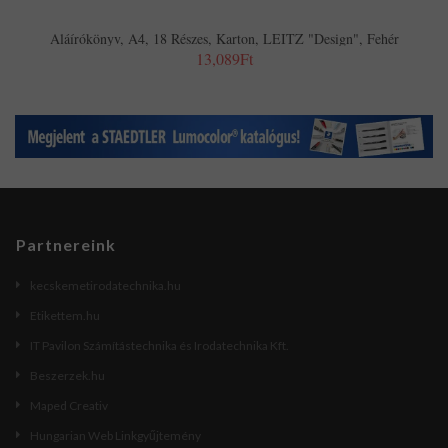
Aláírókönyv, A4, 18 Részes, Karton, LEITZ "Design", Fehér
13,089Ft
Partnereink
kecskemetirodatechnika.hu
Etikettem.hu
IT Pavilon Számítástechnika és Irodatechnika Kft.
Beszerzek.hu
Maped Creativ
Hungarian Web Linkgyűjtemény