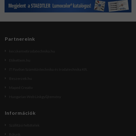
Partnereink
kecskemetirodatechnika.hu
Etikettem.hu
IT Pavilon Számítástechnika és Irodatechnika Kft.
Beszerzek.hu
Maped Creativ
Hungarian Web Linkgyűjtemény
Információk
Szállítási feltételek
Rólunk