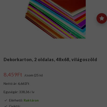
Dekorkarton, 2 oldalas, 48x68, világoszöld
8,459Ft
/csom (25 ív)
Nettó ár: 6,661Ft
Egységár: 338,36 / ív
Elérhető:
Raktáron
Gyártó:
.