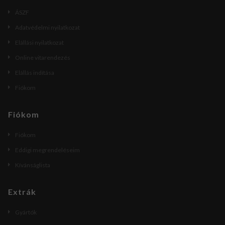
ÁSZF
Adatvédelmi nyilatkozat
Elállási nyilatkozat
Online vitarendezés
Elállás indítása
Fiókom
Fiókom
Fiókom
Eddigi megrendeléseim
Kívánságlista
Extrák
Gyártók