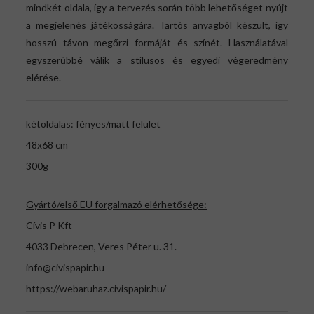
mindkét oldala, így a tervezés során több lehetőséget nyújt
a megjelenés játékosságára. Tartós anyagból készült, így
hosszú távon megőrzi formáját és színét. Használatával
egyszerűbbé válik a stílusos és egyedi végeredmény
elérése.
kétoldalas: fényes/matt felület
48x68 cm
300g
Gyártó/első EU forgalmazó elérhetősége:
Cívis P Kft
4033 Debrecen, Veres Péter u. 31.
info@civispapir.hu
https://webaruhaz.civispapir.hu/