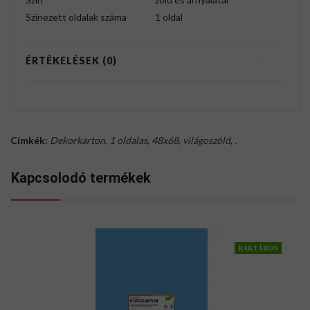
Színezett oldalak száma
1 oldal
ÉRTÉKELÉSEK (0)
Címkék:
Dekorkarton
,
1 oldalas
,
48x68
,
világoszöld
,
.
Kapcsolodó termékek
RAKTÁRON