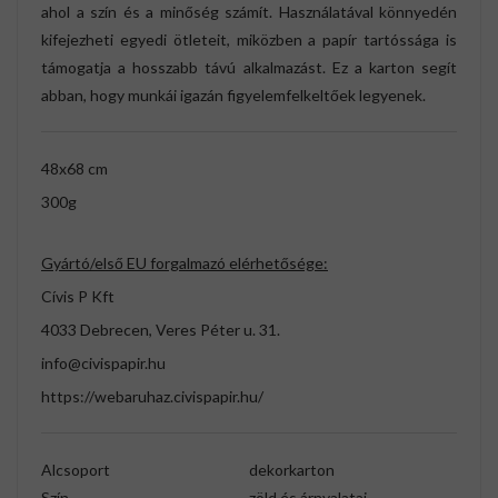
ahol a szín és a minőség számít. Használatával könnyedén
kifejezheti egyedi ötleteit, miközben a papír tartóssága is
támogatja a hosszabb távú alkalmazást. Ez a karton segít
abban, hogy munkái igazán figyelemfelkeltőek legyenek.
48x68 cm
300g
Gyártó/első EU forgalmazó elérhetősége:
Cívis P Kft
4033 Debrecen, Veres Péter u. 31.
info@civispapir.hu
https://webaruhaz.civispapir.hu/
Alcsoport
dekorkarton
Szín
zöld és árnyalatai