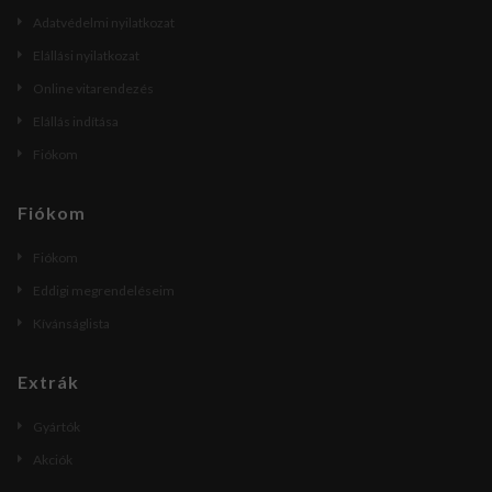
Adatvédelmi nyilatkozat
Elállási nyilatkozat
Online vitarendezés
Elállás indítása
Fiókom
Fiókom
Fiókom
Eddigi megrendeléseim
Kívánságlista
Extrák
Gyártók
Akciók