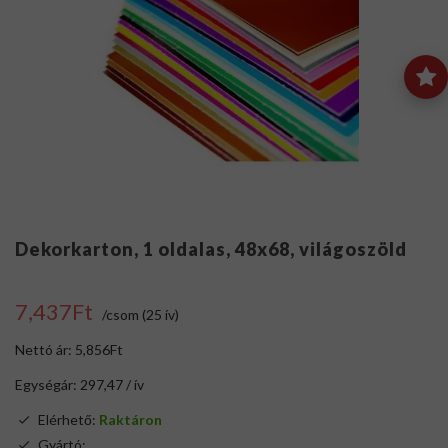
Dekorkarton, 1 oldalas, 48x68, világoszöld
7,437Ft
/csom (25 ív)
Nettó ár: 5,856Ft
Egységár: 297,47 / ív
Elérhető:
Raktáron
Gyártó:
.