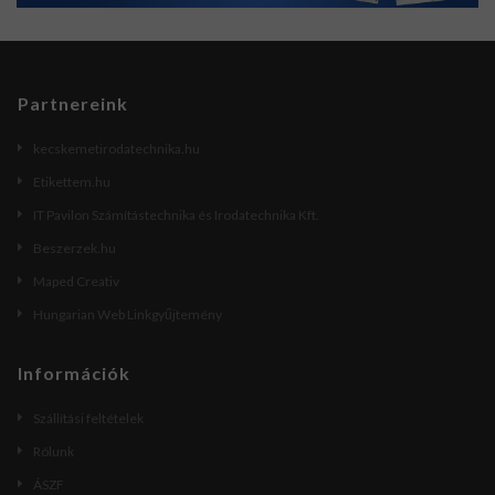
Partnereink
kecskemetirodatechnika.hu
Etikettem.hu
IT Pavilon Számítástechnika és Irodatechnika Kft.
Beszerzek.hu
Maped Creativ
Hungarian Web Linkgyűjtemény
Információk
Szállítási feltételek
Rólunk
ÁSZF