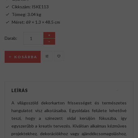
Cikkszám: ISKE113
Tömeg: 3.04 kg
Méret: 69 × 1.3 × 48.5 cm
Darab:
KOSÁRBA
LEÍRÁS
A világoszöld dekorkarton frissességet és természetes
hangulatot visz alkotásaiba. Egyoldalas felülete lehetővé
teszi, hogy a színezett oldal kerüljön fókuszba, így
egyszerűbb a kreatív tervezés. Kiválóan alkalmas kézműves
projektekhez, dekorációkhoz vagy ajándékcsomagoláshoz,