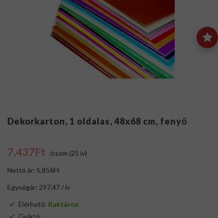
Dekorkarton, 1 oldalas, 48x68 cm, fenyő
7,437Ft
/csom (25 ív)
Nettó ár: 5,856Ft
Egységár: 297,47 / ív
Elérhető:
Raktáron
Gyártó:
.