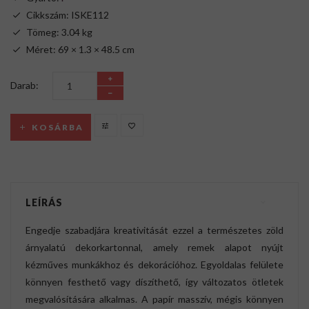
Cikkszám: ISKE112
Tömeg: 3.04 kg
Méret: 69 × 1.3 × 48.5 cm
Darab:
KOSÁRBA
LEÍRÁS
Engedje szabadjára kreativitását ezzel a természetes zöld
árnyalatú dekorkartonnal, amely remek alapot nyújt
kézműves munkákhoz és dekorációhoz. Egyoldalas felülete
könnyen festhető vagy díszíthető, így változatos ötletek
megvalósítására alkalmas. A papír masszív, mégis könnyen