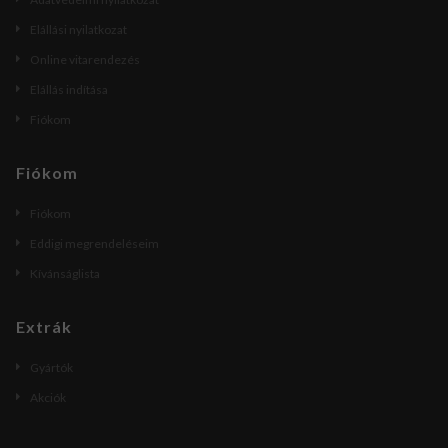
Elállási nyilatkozat
Online vitarendezés
Elállás indítása
Fiókom
Fiókom
Fiókom
Eddigi megrendeléseim
Kívánságlista
Extrák
Gyártók
Akciók