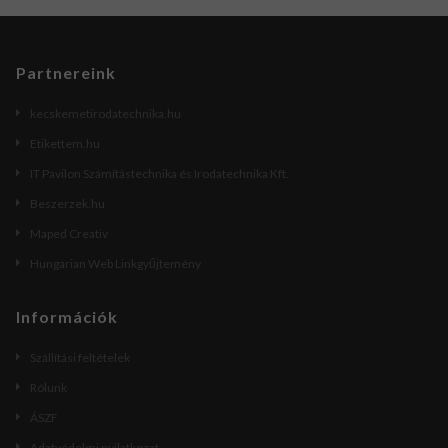
Partnereink
kecskemetirodatechnika.hu
Etikettem.hu
IT Pavilon Számítástechnika és Irodatechnika Kft.
Beszerzek.hu
Maped Creativ
Hungarian Web Linkgyűjtemény
Információk
Szállítási feltételek
Rólunk
ÁSZF
Adatvédelmi nyilatkozat