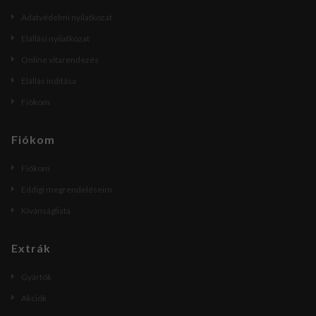
Adatvédelmi nyilatkozat
Elállási nyilatkozat
Online vitarendezés
Elállás indítása
Fiókom
Fiókom
Fiókom
Eddigi megrendeléseim
Kívánságlista
Extrák
Gyártók
Akciók