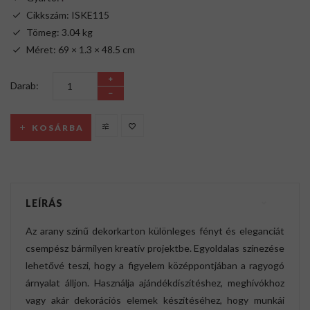
Cikkszám: ISKE115
Tömeg: 3.04 kg
Méret: 69 × 1.3 × 48.5 cm
Darab:
KOSÁRBA
LEÍRÁS
Az arany színű dekorkarton különleges fényt és eleganciát
csempész bármilyen kreatív projektbe. Egyoldalas színezése
lehetővé teszi, hogy a figyelem középpontjában a ragyogó
árnyalat álljon. Használja ajándékdíszítéshez, meghívókhoz
vagy akár dekorációs elemek készítéséhez, hogy munkái