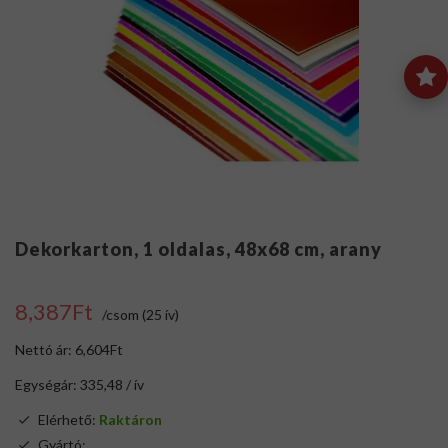
Dekorkarton, 1 oldalas, 48x68 cm, arany
8,387Ft
/csom (25 ív)
Nettó ár: 6,604Ft
Egységár: 335,48 / ív
Elérhető:
Raktáron
Gyártó:
.