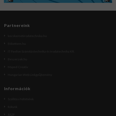
Partnereink
kecskemetirodatechnika.hu
Etikettem.hu
IT Pavilon Számítástechnika és Irodatechnika Kft.
Beszerzek.hu
Maped Creativ
Hungarian Web Linkgyűjtemény
Információk
Szállítási feltételek
Rólunk
ÁSZF