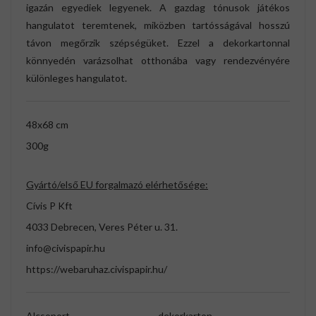
igazán egyediek legyenek. A gazdag tónusok játékos
hangulatot teremtenek, miközben tartósságával hosszú
távon megőrzik szépségüket. Ezzel a dekorkartonnal
könnyedén varázsolhat otthonába vagy rendezvényére
különleges hangulatot.
48x68 cm
300g
Gyártó/első EU forgalmazó elérhetősége:
Cívis P Kft
4033 Debrecen, Veres Péter u. 31.
info@civispapir.hu
https://webaruhaz.civispapir.hu/
Alcsoport
dekorkarton