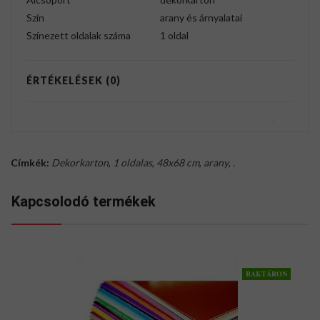
Szín
arany és árnyalatai
Színezett oldalak száma
1 oldal
ÉRTÉKELÉSEK (0)
Címkék:
Dekorkarton
,
1 oldalas
,
48x68 cm
,
arany
,
.
Kapcsolodó termékek
RAKTÁRON