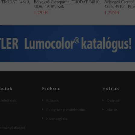
a, TRODAT "4810,
Bélyegző Cserepárna, TRODAT "4810,
Bélyegző Cserep
4836, 4910", Kék
4836, 4910", Piro
1,295Ft
1,295Ft
ációk
Fiókom
Extrák
i feltételek
Fiókom
Gyártók
Eddigi megrendeléseim
Akciók
Kívánságlista
lmi nyilatkozat