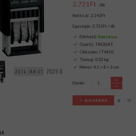
2,721Ft
/db
Nettó ár: 2,143Ft
Egységár: 2,721Ft / db
Elérhető:
Raktáron
Gyártó:
TRODAT
Cikkszám: IT4810
Tömeg: 0.03 kg
Méret: 4.5 × 8 × 3 cm
Darab:
KOSÁRBA
ÁS