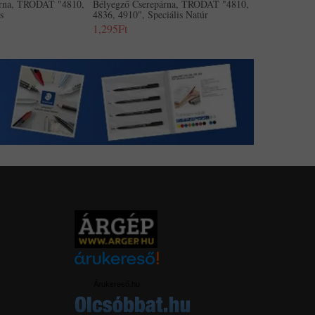
árna, TRODAT "4810,
Bélyegző Cserepárna, TRODAT "4810,
s
4836, 4910", Speciális Natúr
1,295Ft
Árukereső.hu