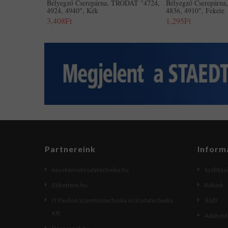
Bélyegző Cserepárna, TRODAT "4724,
Bélyegző Cserepárn
4924, 4940", Kék
4836, 4910", Fekete
3,408Ft
1,295Ft
Partnereink
Inform
kecskemetirodatechnika.hu
Szállítás
Etikettem.hu
Rólunk
IT Pavilon Számítástechnika és Irodatechnika
ÁSZF
Kft.
Adatvéde