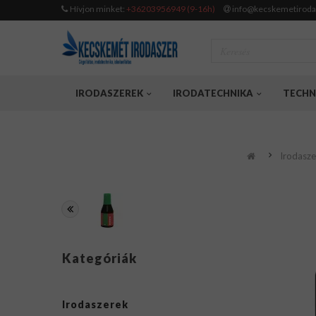
Hívjon minket:
+36203956949 (9-16h)
info@kecskemetiroda
IRODASZEREK
IRODATECHNIKA
TECHN
Irodasze
Kategóriák
Irodaszerek