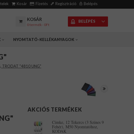
ételek
Kosár
Fizetés
Regisztráció
Belépés
KOSÁR
BELÉPÉS
0 termék - 0Ft
K
NYOMTATÓ-KELLÉKANYAGOK
G"
ő, TRODAT "4810 UNG"
AKCIÓS TERMÉKEK
UNG"
Címke, 12 Tekercs (3 Színes 9
Fehér), M50 Nyomtatóhoz,
KODAK