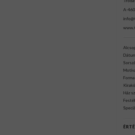
Troda
A-460
info@
www.t
Alcso
Dátum
Sorsz
Motiv
Forma
Kirak
Ház sz
Festék
Speciá
ÉRTÉ