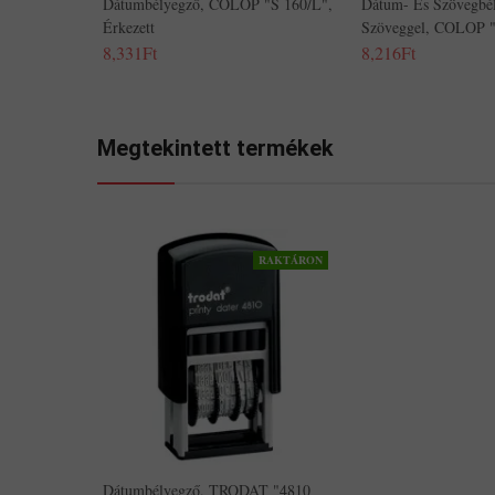
Dátumbélyegző, COLOP "S 160/L",
Dátum- És Szövegbél
Érkezett
Szöveggel, COLOP 
8,331Ft
8,216Ft
Megtekintett termékek
RAKTÁRON
Dátumbélyegző, TRODAT "4810