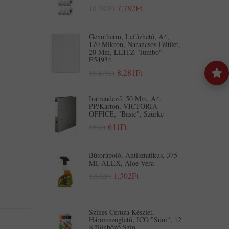
7,782Ft
10,389Ft
Genotherm, Lefűzhető, A4,
170 Mikron, Narancsos Felület,
20 Mm, LEITZ "Jumbo"
E54934
8,281Ft
11,475Ft
Iratrendező, 50 Mm, A4,
PP/karton, VICTORIA
OFFICE, "Basic", Szürke
641Ft
698Ft
Bútorápoló, Antisztatikus, 375
Ml, ALEX, Aloe Vera
1,302Ft
1,532Ft
Színes Ceruza Készlet,
Háromszögletű, ICO "Süni", 12
Különböző Szín