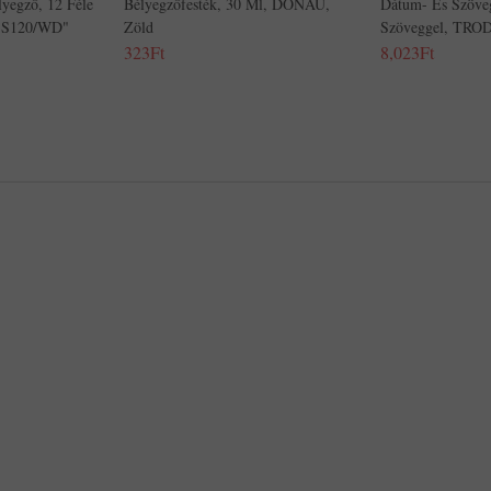
yegző, 12 Féle
Bélyegzőfesték, 30 Ml, DONAU,
Dátum- És Szöveg
"S120/WD"
Zöld
Szöveggel, TRO
323Ft
8,023Ft