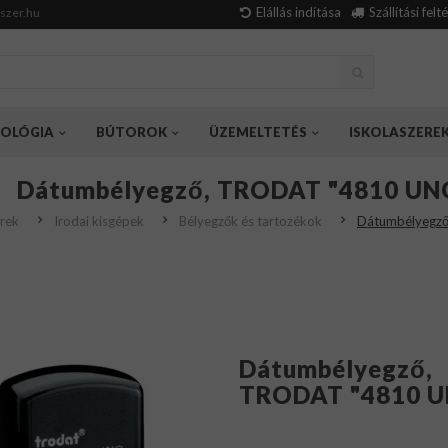
Elállás indítása
Szállítási felt
szer.hu
OLÓGIA
BÚTOROK
ÜZEMELTETÉS
ISKOLASZERE
Dátumbélyegző, TRODAT "4810 UN
rek
Irodai kisgépek
Bélyegzők és tartozékok
Dátumbélyegz
Dátumbélyegző,
TRODAT "4810 