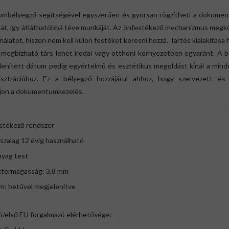
umbélyegző segítségével egyszerűen és gyorsan rögzítheti a dokume
át, így átláthatóbbá téve munkáját. Az önfestékező mechanizmus megkö
nálatot, hiszen nem kell külön festéket keresni hozzá. Tartós kialakítása
 megbízható társ lehet irodai vagy otthoni környezetben egyaránt. A b
lenített dátum pedig egyértelmű és esztétikus megoldást kínál a mind
isztrációhoz. Ez a bélyegző hozzájárul ahhoz, hogy szervezett és 
jon a dokumentumkezelés.
estékező rendszer
vszalag 12 évig használható
nyag test
aktermagasság: 3,8 mm
m: betűvel megjelenítve
ó/első EU forgalmazó elérhetősége: