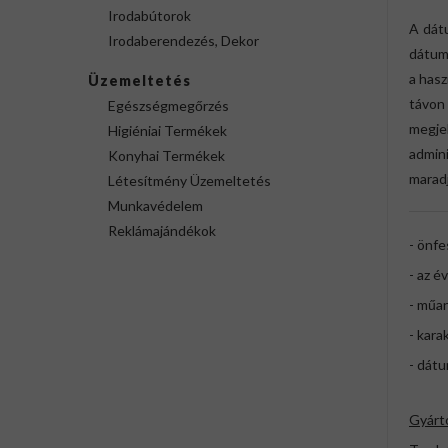
Irodabútorok
A dát
Irodaberendezés, Dekor
dátum
a hasz
Üzemeltetés
távon
Egészségmegőrzés
megje
Higiéniai Termékek
admin
Konyhai Termékek
marad
Létesítmény Üzemeltetés
Munkavédelem
Reklámajándékok
- önf
- az é
- műa
- kar
- dátu
Gyárt