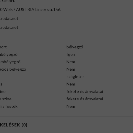
t GmbH.
0 Wels / AUSTRIA Linzer str.156.
trodat.net
rodat.net
port
bélyegző
bélyegző
Igen
ámbélyegző
Nem
ációs bélyegző
Nem
szögletes
ós
Nem
íne
fekete és árnyalatai
 színe
fekete és árnyalatai
lis festék
Nem
KELÉSEK (0)