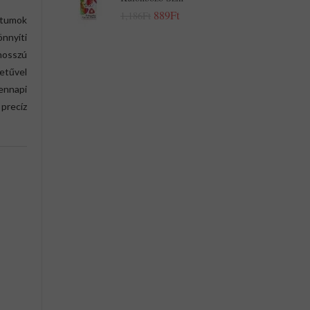
889Ft
1,186Ft
ntumok
nnyíti
 hosszú
etűvel
ennapi
precíz