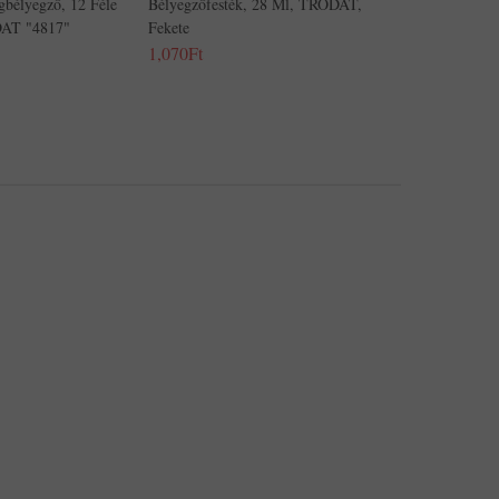
bélyegző, 12 Féle
Bélyegzőfesték, 28 Ml, TRODAT,
DAT "4817"
Fekete
1,070Ft