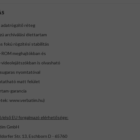
ÁS
 adatrögzítő réteg
zú archiválási élettartam
s fokú rögzítési stabilitás
-ROM meghajtókban és
videolejátszókban is olvasható
asugaras nyomtatóval
tatható matt felület
artam-garancia
etek: www.verbatim.hu)
ó/első EU forgalmazó elérhetősége:
tim GmbH
dorfer Str. 13, Eschborn D - 65760