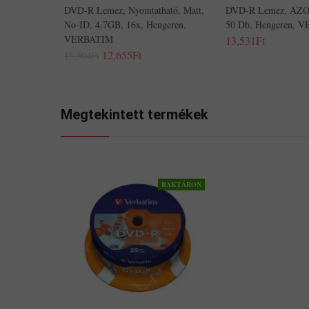
DVD-R Lemez, Nyomtatható, Matt,
DVD-R Lemez, AZO,
No-ID, 4,7GB, 16x, Hengeren,
50 Db, Hengeren, 
VERBATIM
13,531Ft
12,655Ft
15,504Ft
Megtekintett termékek
RAKTÁRON