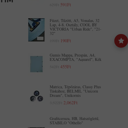
591Ft
629Ft
Füzet, Tűzött, A5, Vonalas, 32
Lap, 4-8. Osztály, COOL BY
VICTORIA "Urban Ride", "21-
32"
190Ft
199Ft
Gumis Mappa, Prespán, A4,
EXACOMPTA, "Aquarel", Kék
455Ft
542Ft
Matrica, Tépőzáras, Classy Plus
Táskához, BELMIL "Unicorn
Dream", Unikornis
2,062Ft
3,522Ft
Grafitceruza, HB, Hatszögletű,
STABILO "Othello"