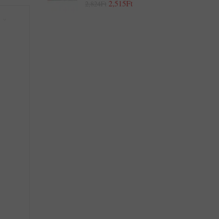
2,515Ft
2,824Ft