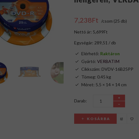
7,238Ft
/csom (25 db)
Nettó ár: 5,699Ft
Egységár: 289,51 / db
Elérhető:
Raktáron
Gyártó:
VERBATIM
Cikkszám: DVDV-16B25PP
Tömeg: 0.45 kg
Méret: 5.5 × 14 × 14 cm
Darab:
KOSÁRBA