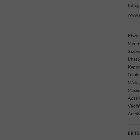
Info.
www.v
Kiszer
Menny
Szabv
Írhat
Kapac
Felüle
Márkaj
Maximá
Adatr
Védőr
Archiv
ÉRTÉ