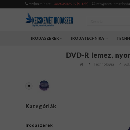
Hívjon minket:
+36203956949 (9-16h)
info@kecskemetiroda
IRODASZEREK
IRODATECHNIKA
TECHN
DVD-R lemez, nyom
Technológia
Ada
Kategóriák
Irodaszerek