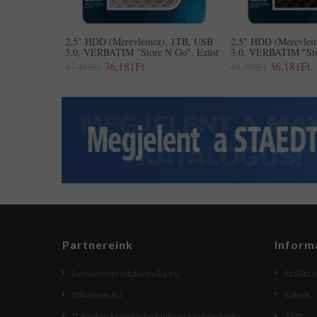
2,5" HDD (merevlemez), 1TB, USB
2,5" HDD (merevlem
3.0, VERBATIM "Store N Go", Ezüst
3.0, VERBATIM "Sto
36,181Ft
36,181Ft
47,468Ft
47,468Ft
Partnereink
Inform
kecskemetirodatechnika.hu
Szállítás
Etikettem.hu
Rólunk
IT Pavilon Számítástechnika és Irodatechnika
ÁSZF