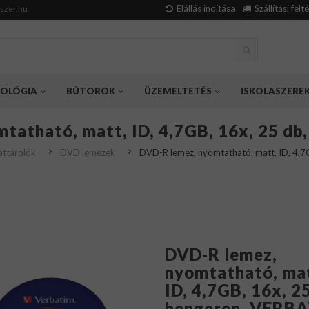
Elállás indítása
Szállítási felt
szer.hu
OLÓGIA
BÚTOROK
ÜZEMELTETÉS
ISKOLASZERE
tatható, matt, ID, 4,7GB, 16x, 25 d
ttárolók
DVD lemezek
DVD-R lemez, nyomtatható, matt, ID, 4,7
DVD-R lemez,
nyomtatható, ma
ID, 4,7GB, 16x, 25
hengeren, VERB