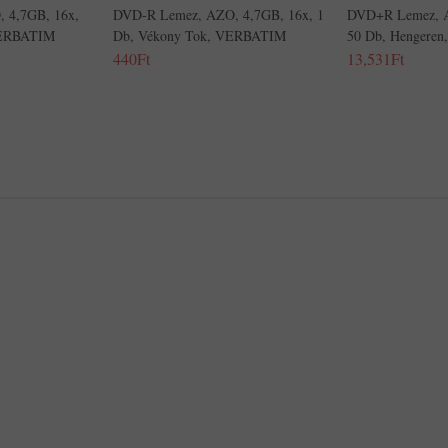
 4,7GB, 16x,
DVD-R Lemez, AZO, 4,7GB, 16x, 1
DVD+R Lemez, A
VERBATIM
Db, Vékony Tok, VERBATIM
50 Db, Hengere
440Ft
13,531Ft