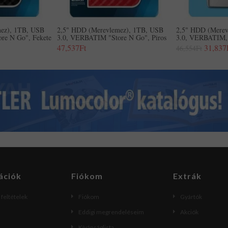
ez), 1TB, USB
2,5" HDD (merevlemez), 1TB, USB
2,5" HDD (merev
re N Go", Fekete
3.0, VERBATIM "Store N Go", Piros
3.0, VERBATIM, 
47,537Ft
31,837
46,554Ft
ációk
Fiókom
Extrák
i feltételek
Fiókom
Gyártók
Eddigi megrendeléseim
Akciók
Kívánságlista