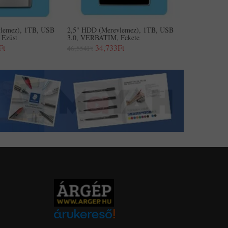
lemez), 1TB, USB
2,5" HDD (merevlemez), 1TB, USB
Ezüst
3.0, VERBATIM, Fekete
Ft
34,733Ft
46,554Ft