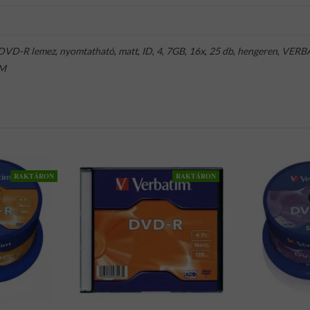
DVD-R lemez
,
nyomtatható
,
matt
,
ID
,
4
,
7GB
,
16x
,
25 db
,
hengeren
,
VERB
IM
RAKTÁRON
RAKTÁRON