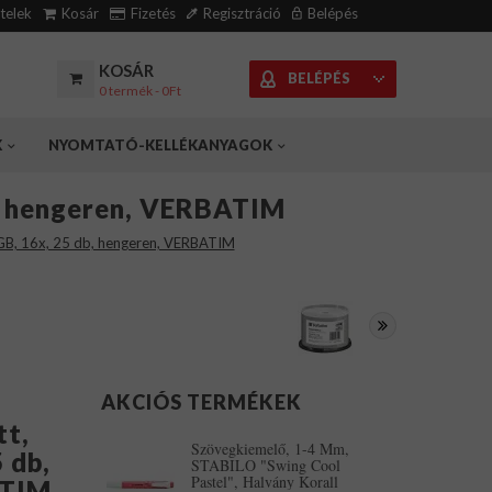
ételek
Kosár
Fizetés
Regisztráció
Belépés
KOSÁR
BELÉPÉS
0 termék - 0Ft
K
NYOMTATÓ-KELLÉKANYAGOK
b, hengeren, VERBATIM
GB, 16x, 25 db, hengeren, VERBATIM
AKCIÓS TERMÉKEK
tt,
Szövegkiemelő, 1-4 Mm,
 db,
STABILO "Swing Cool
Pastel", Halvány Korall
ATIM