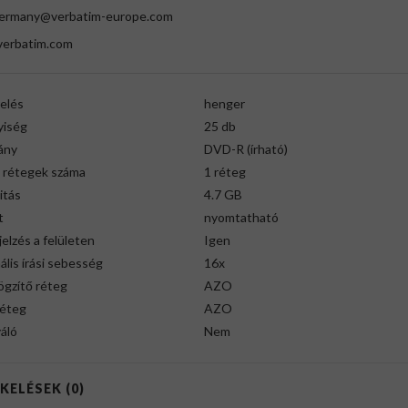
germany@verbatim-europe.com
erbatim.com
elés
henger
iség
25 db
ány
DVD-R (írható)
ó rétegek száma
1 réteg
itás
4.7 GB
t
nyomtatható
elzés a felületen
Igen
lis írási sebesség
16x
ögzítő réteg
AZO
éteg
AZO
áló
Nem
KELÉSEK (0)