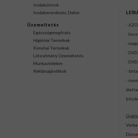
Irodabútorok
Irodaberendezés, Dekor
LEÍR
Üzemeltetés
- AZO
Egészségmegőrzés
- hoss
Higiéniai Termékek
- maga
Konyhai Termékek
- DVD
Létesítmény Üzemeltetés
- DVD-
Munkavédelem
Reklámajándékok
- tint
- nyom
élett
(részl
Gyárt
Verba
Düssel