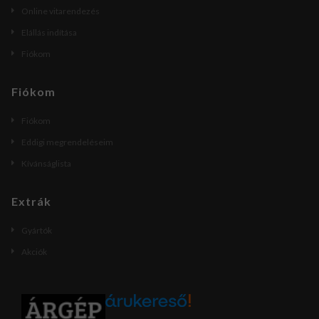
Online vitarendezés
Elállás indítása
Fiókom
Fiókom
Fiókom
Eddigi megrendeléseim
Kívánságlista
Extrák
Gyártók
Akciók