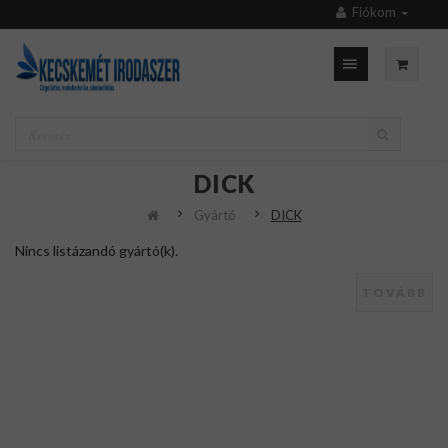
Fiókom
DICK
Gyártó
DICK
Nincs listázandó gyártó(k).
TOVÁBB