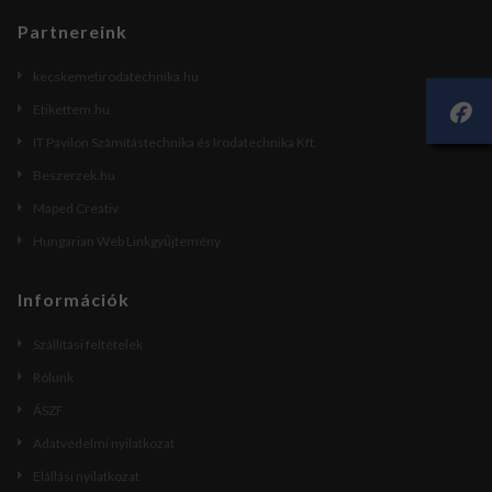
Partnereink
kecskemetirodatechnika.hu
Etikettem.hu
IT Pavilon Számítástechnika és Irodatechnika Kft.
Beszerzek.hu
Maped Creativ
Hungarian Web Linkgyűjtemény
Információk
Szállítási feltételek
Rólunk
ÁSZF
Adatvédelmi nyilatkozat
Elállási nyilatkozat