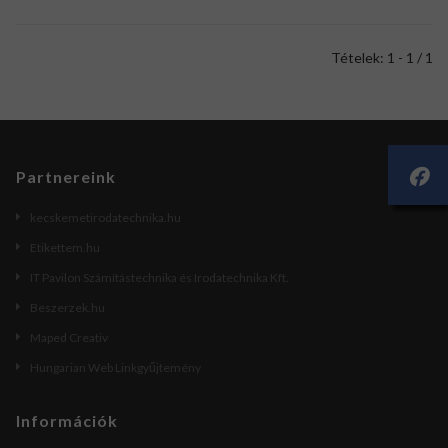
Tételek: 1 - 1 / 1
Partnereink
kecskemetirodatechnika.hu
Etikettem.hu
IT Pavilon Számítástechnika és Irodatechnika Kft.
Beszerzek.hu
Maped Creativ
Hungarian Web Linkgyűjtemény
Információk