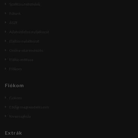
Szállítási feltételek
Rólunk
ÁSZF
Adatvédelmi nyilatkozat
Elállási nyilatkozat
Online vitarendezés
Elállás indítása
Fiókom
Fiókom
Fiókom
Eddigi megrendeléseim
Kívánságlista
Extrák