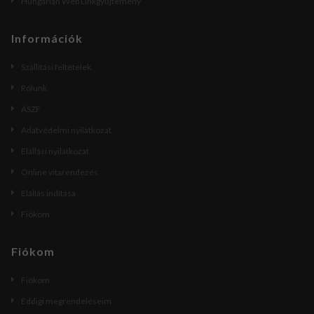
Hungarian Web Linkgyűjtemény
Információk
Szállítási feltételek
Rólunk
ÁSZF
Adatvédelmi nyilatkozat
Elállási nyilatkozat
Online vitarendezés
Elállás indítása
Fiókom
Fiókom
Fiókom
Eddigi megrendeléseim