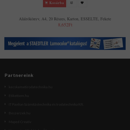
Kosárba
Aláírókönyv, A4, 20 Részes, Karton, ESSELTE, Fekete
8,652Ft
Partnereink
kecskemetirodatechnika.hu
Etikettem.hu
IT Pavilon Számítástechnika és Irodatechnika Kft.
Beszerzek.hu
Maped Creativ