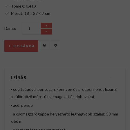
Tömeg: 0.4 kg
Méret: 18 × 27 × 7 cm
Darab:
KOSÁRBA
LEÍRÁS
- segítségével pontosan, könnyen és precízen lehet lezárni
a különböző méretű csomagokat és dobozokat
- acél penge
- a csomagzárógépbe helyezhető legnagyobb szalag: 50 mm
x 66 m
- a ragasztószalag nem tartozék