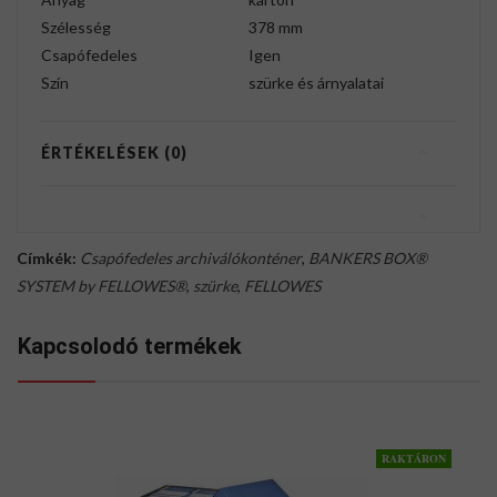
Szélesség
378 mm
Csapófedeles
Igen
Szín
szürke és árnyalatai
ÉRTÉKELÉSEK (0)
Címkék:
Csapófedeles archiválókonténer
,
BANKERS BOX®
SYSTEM by FELLOWES®
,
szürke
,
FELLOWES
Kapcsolodó termékek
RAKTÁRON