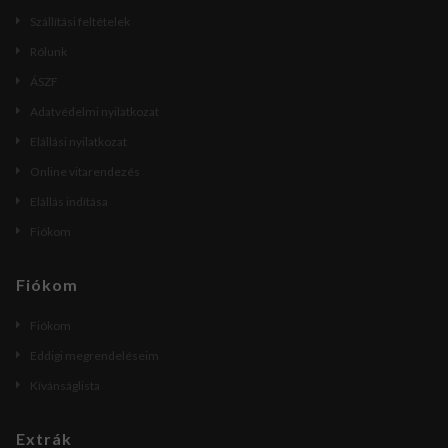
Szállítási feltételek
Rólunk
ÁSZF
Adatvédelmi nyilatkozat
Elállási nyilatkozat
Online vitarendezés
Elállás indítása
Fiókom
Fiókom
Fiókom
Eddigi megrendeléseim
Kívánságlista
Extrák