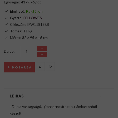
Egységár: 4179,76 / db
Elérhető:
Raktáron
Gyártó:
FELLOWES
Cikkszám: IFW11815BB
Tömeg: 11 kg
Méret: 82 × 95 × 16 cm
Darab:
KOSÁRBA
LEÍRÁS
- Dupla vastagságú, újrahasznosított hullámkartonból
készült