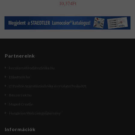
10,374Ft
Partnereink
kecskemetirodatechnika.hu
Etikettem.hu
IT Pavilon Számítástechnika és Irodatechnika Kft.
Beszerzek.hu
Maped Creativ
Hungarian Web Linkgyűjtemény
Információk