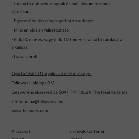
- Irattartó dobozok, mappák és más dokumentumok
tárolására
- Egyszerűen összehajtogatható szerkezet
- Minden oldalán feliratozható
- 6 db 80 mm-es, vagy 5 db 100 mm-es irattartó tárolására
alkalmas
- Lapraszerelt
Gyártó/első EU forgalmazó elérhetősége:
Fellowes Holdings B.V.
Gesworehoekseweg 3a 5047 TM Tilburg The Neatherlands
CS-benelux@fellowes.com
www.fellowes.com
Alcsoport
archiválókonténer
Anyag
karton