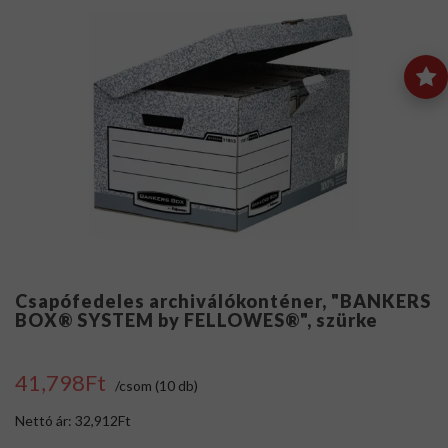
Csapófedeles archiválókonténer, "BANKERS
BOX® SYSTEM by FELLOWES®", szürke
41,798Ft
/csom (10 db)
Nettó ár: 32,912Ft