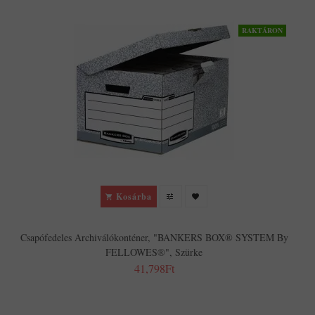
RAKTÁRON
Kosárba
Csapófedeles Archiválókonténer, "BANKERS BOX® SYSTEM By
FELLOWES®", Szürke
41,798Ft