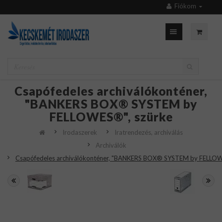
Fiókom
Csapófedeles archiválókonténer,
"BANKERS BOX® SYSTEM by
FELLOWES®", szürke
Irodaszerek
Iratrendezés, archiválás
Archiválók
Csapófedeles archiválókonténer, "BANKERS BOX® SYSTEM by FELLOW