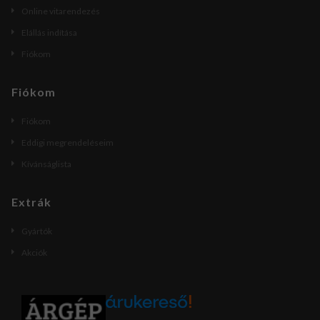
Online vitarendezés
Elállás indítása
Fiókom
Fiókom
Fiókom
Eddigi megrendeléseim
Kívánságlista
Extrák
Gyártók
Akciók