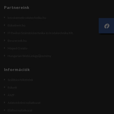
Partnereink
kecskemetirodatechnika.hu
Etikettem.hu
IT Pavilon Számítástechnika és Irodatechnika Kft.
Beszerzek.hu
Maped Creativ
Hungarian Web Linkgyűjtemény
Információk
Szállítási feltételek
Rólunk
ÁSZF
Adatvédelmi nyilatkozat
Elállási nyilatkozat