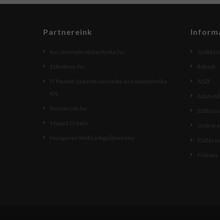
Partnereink
Inform
kecskemetirodatechnika.hu
Szállítás
Etikettem.hu
Rólunk
IT Pavilon Számítástechnika és Irodatechnika
ÁSZF
Kft.
Adatvéde
Beszerzek.hu
Elállási 
Maped Creativ
Online 
Hungarian Web Linkgyűjtemény
Elállás i
Fiókom