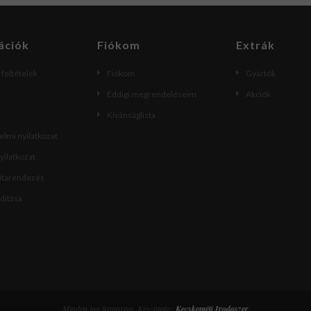
ációk
Fiókom
Extrák
i feltételek
Fiókom
Gyártók
Eddigi megrendeléseim
Akciók
Kívánságlista
lmi nyilatkozat
nyilatkozat
vitarendezés
ndítása
Minden jog fenttartva. Készíttette:
Kecskeméti Irodaszer