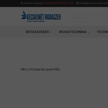
Hívjon minket:
+36203956949 (9-16h)
info@kecskemetiroda
IRODASZEREK
IRODATECHNIKA
TECHN
Nincs listázandó gyártó(k).