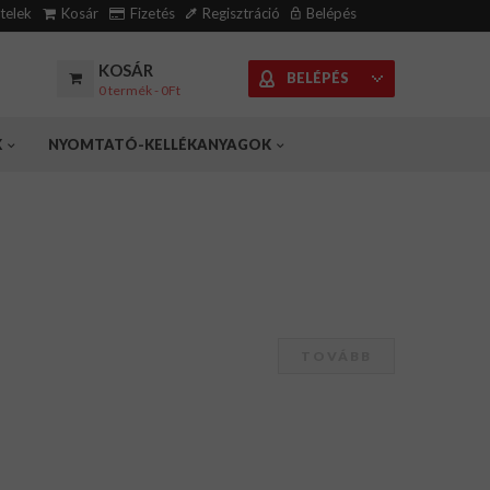
ételek
Kosár
Fizetés
Regisztráció
Belépés
KOSÁR
BELÉPÉS
0 termék - 0Ft
K
NYOMTATÓ-KELLÉKANYAGOK
TOVÁBB