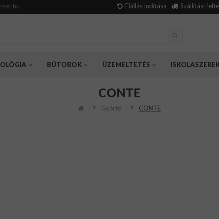
Elállás indítása
Szállítási felt
szer.hu
OLÓGIA
BÚTOROK
ÜZEMELTETÉS
ISKOLASZERE
CONTE
Gyártó
CONTE