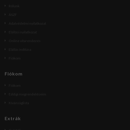
Rólunk
ÁSZF
Adatvédelmi nyilatkozat
Elállási nyilatkozat
Online vitarendezés
Elállás indítása
Fiókom
Fiókom
Fiókom
Eddigi megrendeléseim
Kívánságlista
Extrák