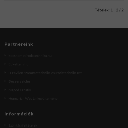
Tételek: 1 - 2 / 2
Partnereink
kecskemetirodatechnika.hu
Etikettem.hu
IT Pavilon Számítástechnika és Irodatechnika Kft.
Beszerzek.hu
Maped Creativ
Hungarian Web Linkgyűjtemény
Információk
Szállítási feltételek