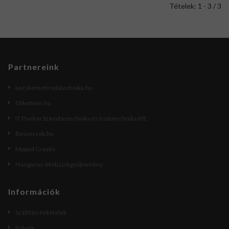
Tételek: 1 - 3 / 3
Partnereink
kecskemetirodatechnika.hu
Etikettem.hu
IT Pavilon Számítástechnika és Irodatechnika Kft.
Beszerzek.hu
Maped Creativ
Hungarian Web Linkgyűjtemény
Információk
Szállítási feltételek
Rólunk