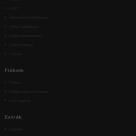
ÁSZF
Adatvédelmi nyilatkozat
Elállási nyilatkozat
Online vitarendezés
Elállás indítása
Fiókom
Fiókom
Fiókom
Eddigi megrendeléseim
Kívánságlista
Extrák
Gyártók