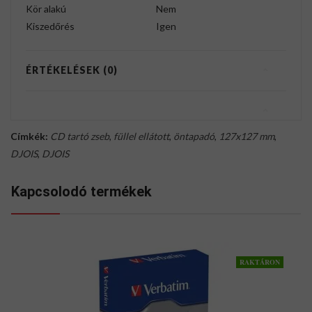
Kör alakú
Nem
Kiszedőrés
Igen
ÉRTÉKELÉSEK (0)
Címkék:
CD tartó zseb
,
füllel ellátott
,
öntapadó
,
127x127 mm
,
DJOIS
,
DJOIS
Kapcsolodó termékek
RAKTÁRON