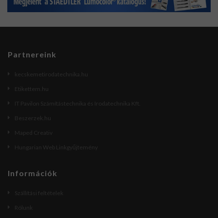
Partnereink
kecskemetirodatechnika.hu
Etikettem.hu
IT Pavilon Számítástechnika és Irodatechnika Kft.
Beszerzek.hu
Maped Creativ
Hungarian Web Linkgyűjtemény
Információk
Szállítási feltételek
Rólunk