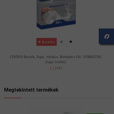
Kosárba
CD/DVD Boríték, Papír, Ablakos, Bebújtatós Fül, VERBATIM,
Fehér V49992
1,124Ft
Megtekintett termékek