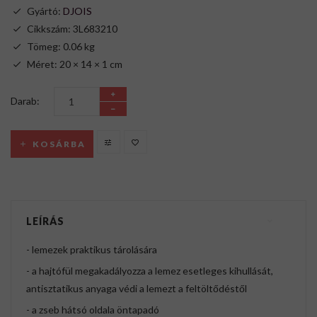
Gyártó:
DJOIS
Cikkszám: 3L683210
Tömeg: 0.06 kg
Méret: 20 × 14 × 1 cm
Darab:
KOSÁRBA
LEÍRÁS
- lemezek praktikus tárolására
- a hajtófül megakadályozza a lemez esetleges kihullását,
antisztatikus anyaga védi a lemezt a feltöltődéstől
- a zseb hátsó oldala öntapadó