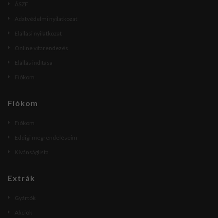
ÁSZF
Adatvédelmi nyilatkozat
Elállási nyilatkozat
Online vitarendezés
Elállás indítása
Fiókom
Fiókom
Fiókom
Eddigi megrendeléseim
Kívánságlista
Extrák
Gyártók
Akciók