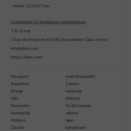
- méret: 127x127 mm
Gyártó/első EU forgalmazó elérhetősége:
T3L Group
1 Rue de lIndustrie 67118 Geispolsheim Gare, France
info@djois.com
https://djois.com/
Alcsoport
zseb (öntapadó)
Kapacitás
1 lemez
Anyag
műanyag
Szín
átlátszó
Kiszerelés
10 db/csomag
Vastagság
vékony
Ablakos
Igen
Zárófül
behajtható