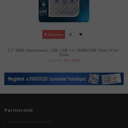
Kosárba
2,5" HDD (merevlemez), 1TB, USB 3.0, VERBATIM "Store N Go",
Ezüst
36,181Ft
47,468Ft
Partnereink
kecskemetirodatechnika.hu