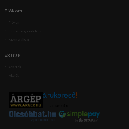
Fiókom
Fiókom
Eddigi megrendeléseim
Kívánságlista
Extrák
Gyártók
Akciók
Árukereső.hu