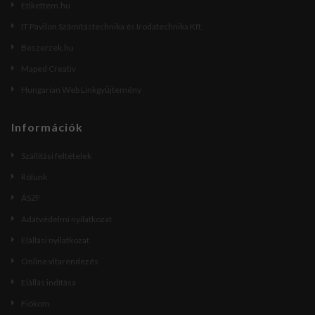
Etikettem.hu
IT Pavilon Számítástechnika és Irodatechnika Kft.
Beszerzek.hu
Maped Creativ
Hungarian Web Linkgyűjtemény
Információk
Szállítási feltételek
Rólunk
ÁSZF
Adatvédelmi nyilatkozat
Elállási nyilatkozat
Online vitarendezés
Elállás indítása
Fiókom