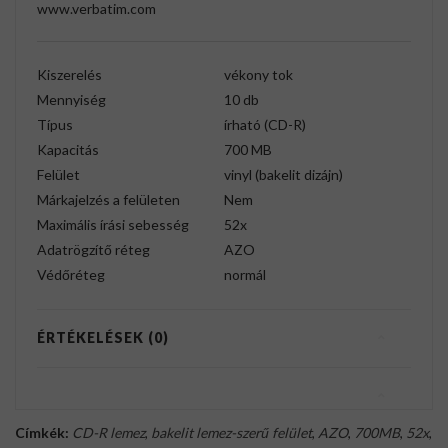
www.verbatim.com
Kiszerelés
vékony tok
Mennyiség
10 db
Típus
írható (CD-R)
Kapacitás
700 MB
Felület
vinyl (bakelit dizájn)
Márkajelzés a felületen
Nem
Maximális írási sebesség
52x
Adatrögzítő réteg
AZO
Védőréteg
normál
ÉRTÉKELÉSEK (0)
Címkék:
CD-R lemez
,
bakelit lemez-szerű felület
,
AZO
,
700MB
,
52x
,