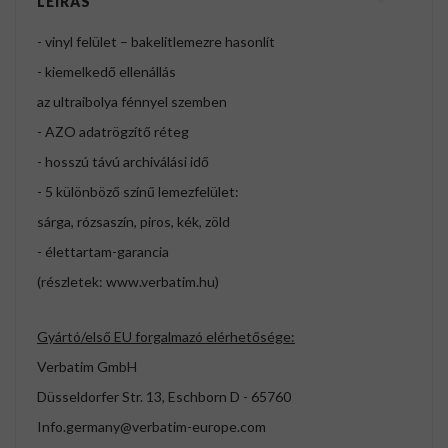
LEÍRÁS
- vinyl felület – bakelitlemezre hasonlít
- kiemelkedő ellenállás
az ultraibolya fénnyel szemben
- AZO adatrögzítő réteg
- hosszú távú archiválási idő
- 5 különböző színű lemezfelület:
sárga, rózsaszín, piros, kék, zöld
- élettartam-garancia
(részletek: www.verbatim.hu)
Gyártó/első EU forgalmazó elérhetősége:
Verbatim GmbH
Düsseldorfer Str. 13, Eschborn D - 65760
Info.germany@verbatim-europe.com