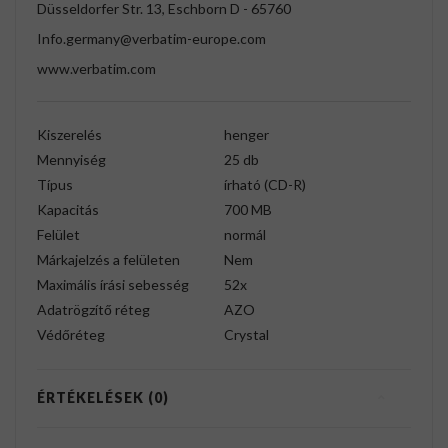
Düsseldorfer Str. 13, Eschborn D - 65760
Info.germany@verbatim-europe.com
www.verbatim.com
Kiszerelés
henger
Mennyiség
25 db
Típus
írható (CD-R)
Kapacitás
700 MB
Felület
normál
Márkajelzés a felületen
Nem
Maximális írási sebesség
52x
Adatrögzítő réteg
AZO
Védőréteg
Crystal
ÉRTÉKELÉSEK (0)