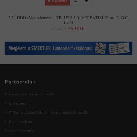
Kosárba
2,5" HDD (merevlemez), 1TB, USB 3.0, VERBATIM "Store N Go",
Ezüst
36,181Ft
47,468Ft
Partnereink
kecskemetirodatechnika.hu
Etikettem.hu
IT Pavilon Számítástechnika és Irodatechnika Kft.
Beszerzek.hu
Maped Creativ