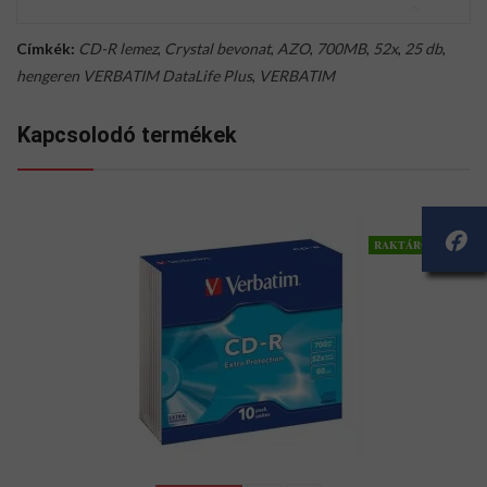
Címkék:
CD-R lemez
,
Crystal bevonat
,
AZO
,
700MB
,
52x
,
25 db
,
hengeren VERBATIM DataLife Plus
,
VERBATIM
Kapcsolodó termékek
RAKTÁRON