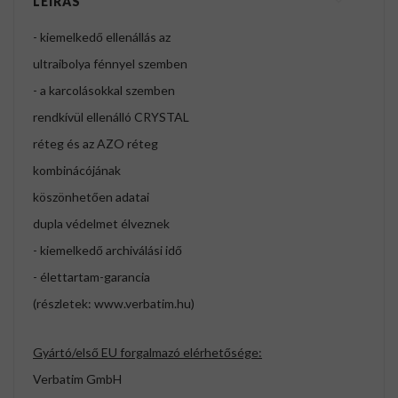
LEÍRÁS
- kiemelkedő ellenállás az
ultraibolya fénnyel szemben
- a karcolásokkal szemben
rendkívül ellenálló CRYSTAL
réteg és az AZO réteg
kombinácójának
köszönhetően adatai
dupla védelmet élveznek
- kiemelkedő archiválási idő
- élettartam-garancia
(részletek: www.verbatim.hu)
Gyártó/első EU forgalmazó elérhetősége:
Verbatim GmbH