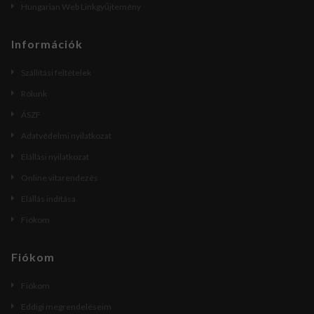
Hungarian Web Linkgyűjtemény
Információk
Szállítási feltételek
Rólunk
ÁSZF
Adatvédelmi nyilatkozat
Elállási nyilatkozat
Online vitarendezés
Elállás indítása
Fiókom
Fiókom
Fiókom
Eddigi megrendeléseim