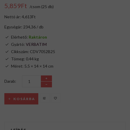
5,859Ft
/csom (25 db)
Nettó ár: 4,613Ft
Egységár: 234,36 / db
Elérhető:
Raktáron
Gyártó:
VERBATIM
Cikkszám: CDV7052B25
Tömeg: 0.44 kg
Méret: 5.5 × 14 × 14 cm
Darab:
KOSÁRBA