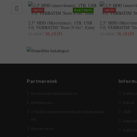
AKCIÓ
RAKTÁRON
AKCIÓ
2,5" HDD (merevlemez), 1TB, USB
2,5" HDD (merevlem
3.0, VERBATIM "Store N Go", Ezüst
3.0, VERBATIM "Sto
36,181Ft
36,181Ft
47,468Ft
47,468Ft
Partnereink
Inform
kecskemetirodatechnika.hu
Szállítás
Etikettem.hu
Rólunk
IT Pavilon Számítástechnika és Irodatechnika
ÁSZF
Kft.
Adatvéde
Beszerzek.hu
Elállási 