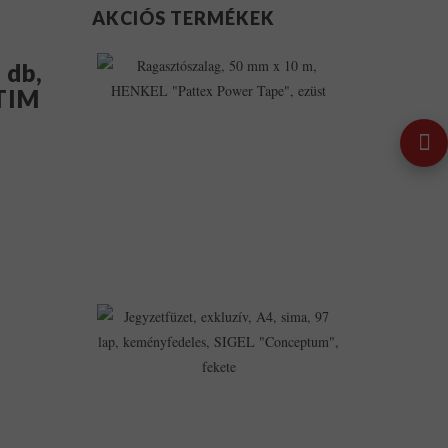
AKCIÓS TERMÉKEK
Ragasztószalag,
 db,
50
Mm
TIM
X
10
M,
HENKEL
"Pattex
Power
Tape",
Ezüst
2,443Ft
2,116Ft
Jegyzetfüzet,
Exkluzív,
A4,
Sima,
97
Lap,
Keményfedeles,
SIGEL
"Conceptum",
Fekete