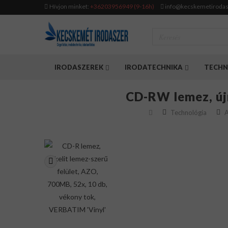
Hívjon minket:
+36203956949 (9-16h)
info@kecskemetirodas
IRODASZEREK
IRODATECHNIKA
TECHN
CD-RW lemez, új
Technológia
A