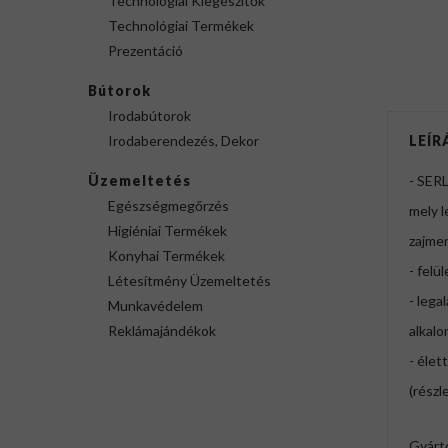
Technológiai Kiegészítők
Technológiai Termékek
Prezentáció
Bútorok
Irodabútorok
Irodaberendezés, Dekor
LEÍR
Üzemeltetés
- SERL
Egészségmegőrzés
mely l
Higiéniai Termékek
zajmen
Konyhai Termékek
- felül
Létesítmény Üzemeltetés
- lega
Munkavédelem
Reklámajándékok
alkalo
- élet
(részl
Gyárt