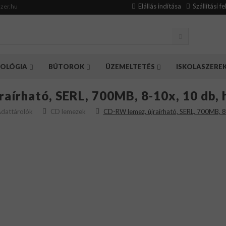
Elállás indítása
Szállítási f
zer.hu
OLÓGIA
BÚTOROK
ÜZEMELTETÉS
ISKOLASZERE
raírható, SERL, 700MB, 8-10x, 10 db
dattárolók
CD lemezek
CD-RW lemez, újraírható, SERL, 700MB, 