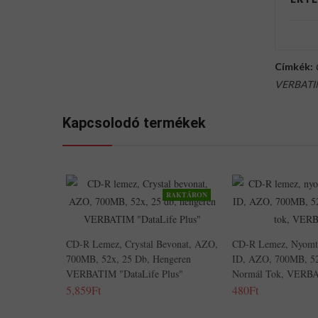
Címkék:
VERBAT
Kapcsolodó termékek
RAKTÁRON
CD-R Lemez, Crystal Bevonat, AZO,
CD-R Lemez, Nyomta
700MB, 52x, 25 Db, Hengeren
ID, AZO, 700MB, 52
VERBATIM "DataLife Plus"
Normál Tok, VERB
5,859Ft
480Ft