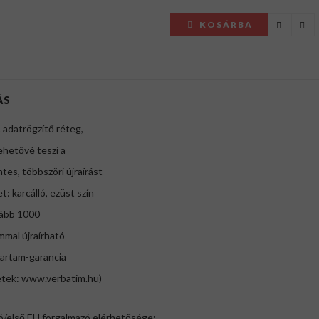
KOSÁRBA
ÁS
 adatrögzítő réteg,
ehetővé teszi a
tes, többszöri újraírást
et: karcálló, ezüst szín
lább 1000
mmal újraírható
tartam-garancia
etek: www.verbatim.hu)
ó/első EU forgalmazó elérhetősége: