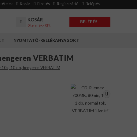
eltételek
Kosár
Fizetés
Regisztráció
Belépés
KOSÁR
BELÉPÉS
0 termék - 0Ft
K
NYOMTATÓ-KELLÉKANYAGOK
, hengeren VERBATIM
8-10x, 10 db, hengeren VERBATIM