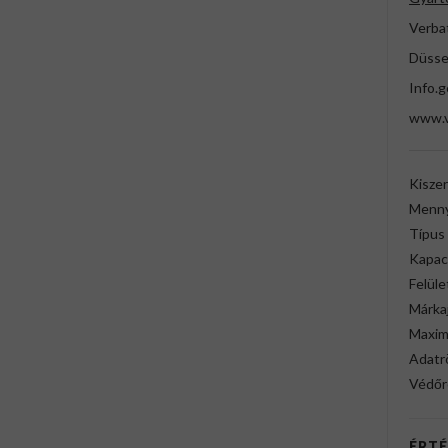
Verba
Düssel
Info.
www.v
Kiszer
Menny
Típus
Kapac
Felüle
Márkaj
Maximá
Adatr
Védőr
ÉRTÉ