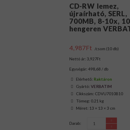
CD-RW lemez,
újraírható, SERL,
700MB, 8-10x, 10
hengeren VERBA
4,987Ft
/csom (10 db)
Nettó ár: 3,927Ft
Egységár: 498,68 / db
Elérhető:
Raktáron
Gyártó:
VERBATIM
Cikkszám: CDVU7010B10
Tömeg: 0.21 kg
Méret: 13 × 13 × 3 cm
Darab: