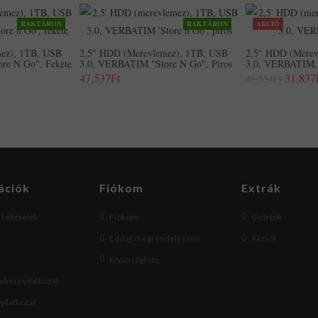
RAKTÁRON
RAKTÁRON
AKCIÓ
ez), 1TB, USB
2,5" HDD (merevlemez), 1TB, USB
2,5" HDD (merev
re N Go", Fekete
3.0, VERBATIM "Store N Go", Piros
3.0, VERBATIM, 
47,537Ft
31,837
46,554Ft
ációk
Fiókom
Extrák
i feltételek
Fiókom
Gyártók
Eddigi megrendeléseim
Akciók
Kívánságlista
lmi nyilatkozat
nyilatkozat