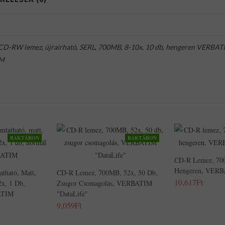
CD-RW lemez
,
újraírható
,
SERL
,
700MB
,
8-10x
,
10 db
,
hengeren VERBAT
IM
RAKTÁRON
RAKTÁRON
CD-R Lemez, 700
Hengeren, VERB
tható, Matt,
CD-R Lemez, 700MB, 52x, 50 Db,
10,617Ft
x, 1 Db,
Zsugor Csomagolás, VERBATIM
ATIM
"DataLife"
9,059Ft