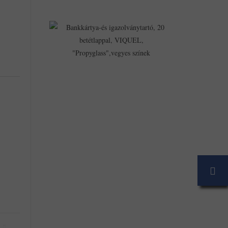
Bankkártya-
És
Igazolványtartó,
20
Betétlappal,
VIQUEL,
"Propyglass",ve
Színek
1,559Ft
1,355Ft