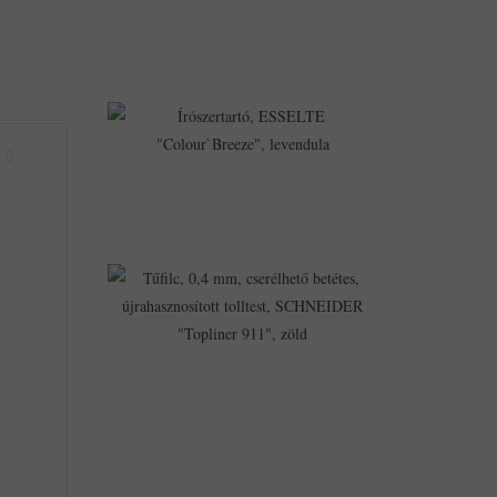
8,988Ft
7,818Ft
Írószertartó,
ESSELTE
"Colour`Breeze"
Levendula
1,859Ft
1,606Ft
Tűfilc,
0,4
Mm,
Cserélhető
Betétes,
Újrahasznosított
Tolltest,
SCHNEIDER
"Topliner
911",
Zöld
572Ft
317Ft