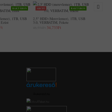
RAKTÁRON
AKCIÓ
RAKTÁRON
2,5" HDD (me
3.0, VERBATI
lemez), 1TB, USB
2,5" HDD (merevlemez), 1TB, USB
61,511Ft
Ezüst
3.0, VERBATIM, Fekete
Ft
34,733Ft
46,554Ft
Árukereső.hu