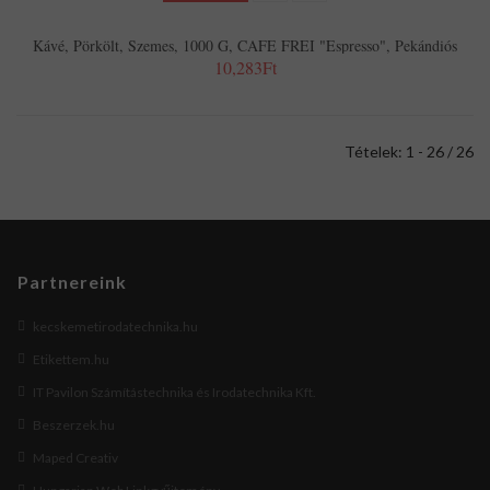
Kávé, Pörkölt, Szemes, 1000 G, CAFE FREI "Espresso", Pekándiós
10,283Ft
Tételek: 1 - 26 / 26
Partnereink
kecskemetirodatechnika.hu
Etikettem.hu
IT Pavilon Számítástechnika és Irodatechnika Kft.
Beszerzek.hu
Maped Creativ