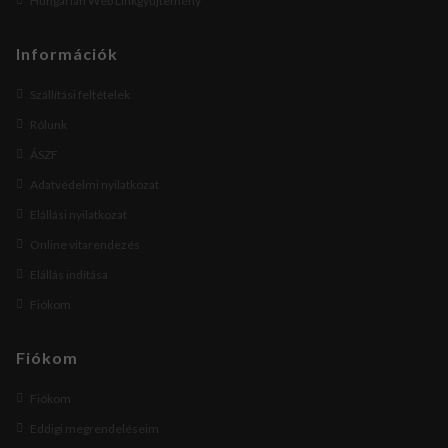
Hungarian Web Linkgyűjtemény
Információk
Szállítási feltételek
Rólunk
ÁSZF
Adatvédelmi nyilatkozat
Elállási nyilatkozat
Online vitarendezés
Elállás indítása
Fiókom
Fiókom
Fiókom
Eddigi megrendeléseim