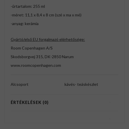
-űrtartalom: 255 ml
-méret: 11,1 x 8,4 x 8 cm (szé x ma x mé)
-anyag: kerámia
Gyártó/első EU forgalmazó elérhetősége:
Room Copenhagen A/S
Skodsborgvej 315, DK-2850 Narum
www.roomcopenhagen.com
Alcsoport
kávés- teáskészlet
ÉRTÉKELÉSEK (0)