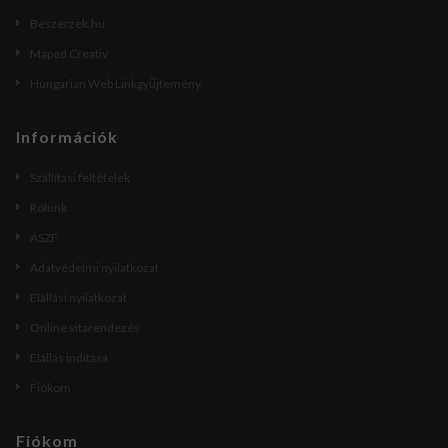
Beszerzek.hu
Maped Creativ
Hungarian Web Linkgyűjtemény
Információk
Szállítási feltételek
Rólunk
ÁSZF
Adatvédelmi nyilatkozat
Elállási nyilatkozat
Online vitarendezés
Elállás indítása
Fiókom
Fiókom