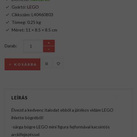
Gyártó:
LEGO
Cikkszám: L40460803
Tömeg: 0.25 kg
Méret: 11 × 8.5 × 8.5 cm
Darab:
KOSÁRBA
LEÍRÁS
Élvezd a kedvenc italodat ebből a játékos vidám LEGO
ihlette bögréből!
-sárga bögre LEGO mini figura fejformával kacsintós
arckifejezéssel