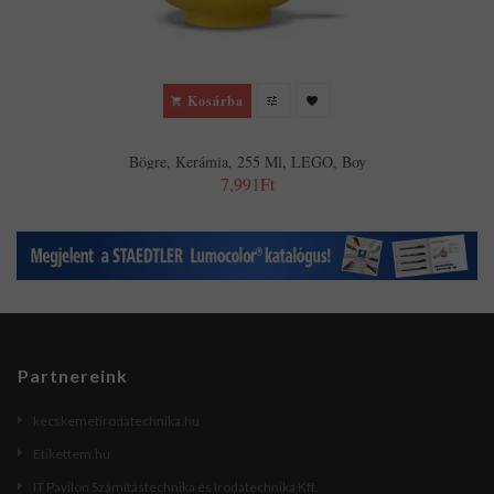
Kosárba
Bögre, Kerámia, 255 Ml, LEGO, Boy
7,991Ft
Partnereink
kecskemetirodatechnika.hu
Etikettem.hu
IT Pavilon Számítástechnika és Irodatechnika Kft.