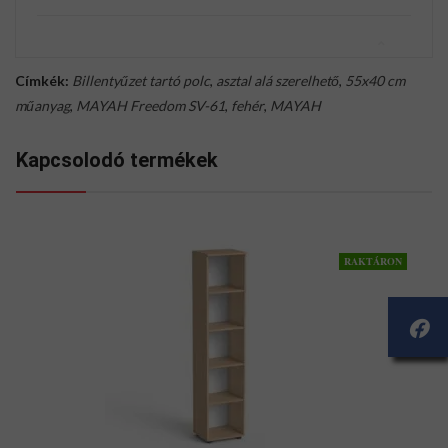
Címkék:
Billentyűzet tartó polc
,
asztal alá szerelhető
,
55x40 cm
műanyag
,
MAYAH Freedom SV-61
,
fehér
,
MAYAH
Kapcsolodó termékek
RAKTÁRON
Í