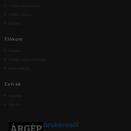
Online vitarendezés
Elállás indítása
Fiókom
Fiókom
Fiókom
Eddigi megrendeléseim
Kívánságlista
Extrák
Gyártók
Akciók