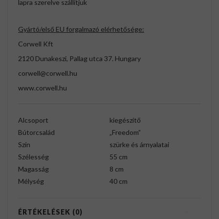
lapra szerelve szállítjuk
Gyártó/első EU forgalmazó elérhetősége:
Corwell Kft
2120 Dunakeszi, Pallag utca 37. Hungary
corwell@corwell.hu
www.corwell.hu
Alcsoport
kiegészítő
Bútorcsalád
„Freedom”
Szín
szürke és árnyalatai
Szélesség
55 cm
Magasság
8 cm
Mélység
40 cm
ÉRTÉKELÉSEK (0)