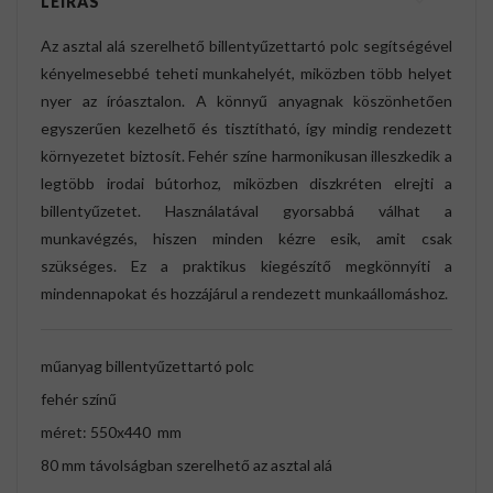
LEÍRÁS
Az asztal alá szerelhető billentyűzettartó polc segítségével
kényelmesebbé teheti munkahelyét, miközben több helyet
nyer az íróasztalon. A könnyű anyagnak köszönhetően
egyszerűen kezelhető és tisztítható, így mindig rendezett
környezetet biztosít. Fehér színe harmonikusan illeszkedik a
legtöbb irodai bútorhoz, miközben diszkréten elrejti a
billentyűzetet. Használatával gyorsabbá válhat a
munkavégzés, hiszen minden kézre esik, amit csak
szükséges. Ez a praktikus kiegészítő megkönnyíti a
mindennapokat és hozzájárul a rendezett munkaállomáshoz.
műanyag billentyűzettartó polc
fehér színű
méret: 550x440 mm
80 mm távolságban szerelhető az asztal alá