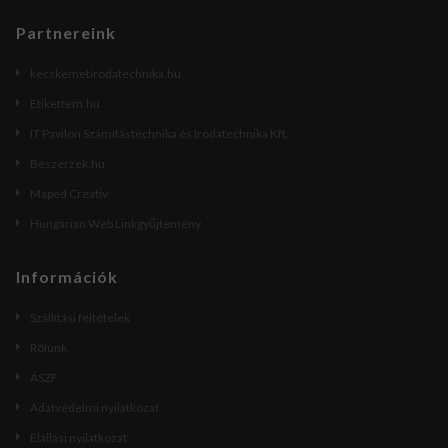
Partnereink
kecskemetirodatechnika.hu
Etikettem.hu
IT Pavilon Számítástechnika és Irodatechnika Kft.
Beszerzek.hu
Maped Creativ
Hungarian Web Linkgyűjtemény
Információk
Szállítási feltételek
Rólunk
ÁSZF
Adatvédelmi nyilatkozat
Elállási nyilatkozat