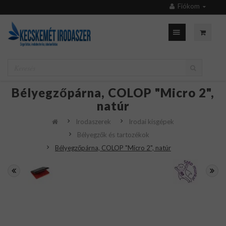
Fiókom
Bélyegzőpárna, COLOP "Micro 2",
natúr
Irodaszerek
Irodai kisgépek
Bélyegzők és tartozékok
Bélyegzőpárna, COLOP "Micro 2", natúr