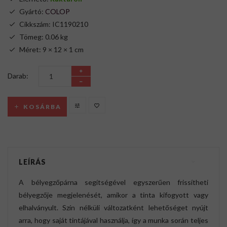
Gyártó:
COLOP
Cikkszám: IC1190210
Tömeg: 0.06 kg
Méret: 9 × 12 × 1 cm
Darab:
KOSÁRBA
LEÍRÁS
A bélyegzőpárna segítségével egyszerűen frissítheti
bélyegzője megjelenését, amikor a tinta kifogyott vagy
elhalványult. Szín nélküli változatként lehetőséget nyújt
arra, hogy saját tintájával használja, így a munka során teljes