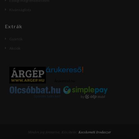
Eddigi megrendeléseim
Kívánságlista
Extrák
Gyártók
Akciók
Árukereső.hu
Minden jog fenttartva. Készíttette:
Kecskeméti Irodaszer