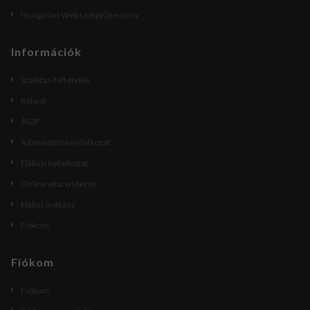
Hungarian Web Linkgyűjtemény
Információk
Szállítási feltételek
Rólunk
ÁSZF
Adatvédelmi nyilatkozat
Elállási nyilatkozat
Online vitarendezés
Elállás indítása
Fiókom
Fiókom
Fiókom