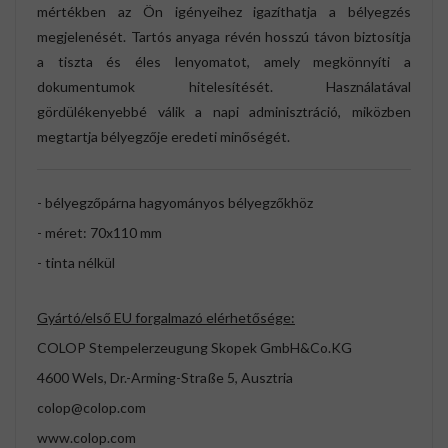
mértékben az Ön igényeihez igazíthatja a bélyegzés
megjelenését. Tartós anyaga révén hosszú távon biztosítja
a tiszta és éles lenyomatot, amely megkönnyíti a
dokumentumok hitelesítését. Használatával
gördülékenyebbé válik a napi adminisztráció, miközben
megtartja bélyegzője eredeti minőségét.
- bélyegzőpárna hagyományos bélyegzőkhöz
- méret: 70x110 mm
- tinta nélkül
Gyártó/első EU forgalmazó elérhetősége:
COLOP Stempelerzeugung Skopek GmbH&Co.KG
4600 Wels, Dr.-Arming-Straße 5, Ausztria
colop@colop.com
www.colop.com