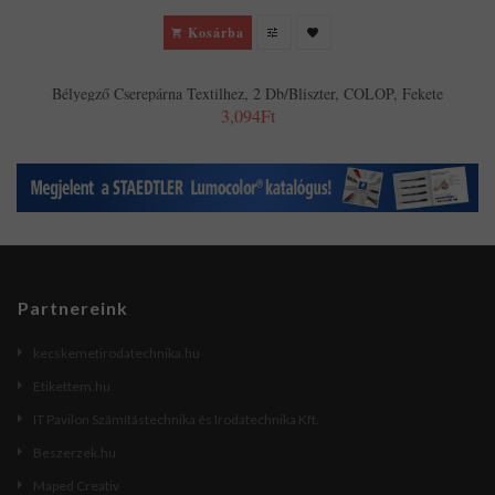
Kosárba
Bélyegző Cserepárna Textilhez, 2 Db/bliszter, COLOP, Fekete
3,094Ft
Partnereink
kecskemetirodatechnika.hu
Etikettem.hu
IT Pavilon Számítástechnika és Irodatechnika Kft.
Beszerzek.hu
Maped Creativ