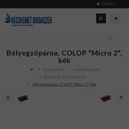
Fiókom
Bélyegzőpárna, COLOP "Micro 2",
kék
Irodaszerek
Irodai kisgépek
Bélyegzők és tartozékok
Bélyegzőpárna, COLOP "Micro 2", kék