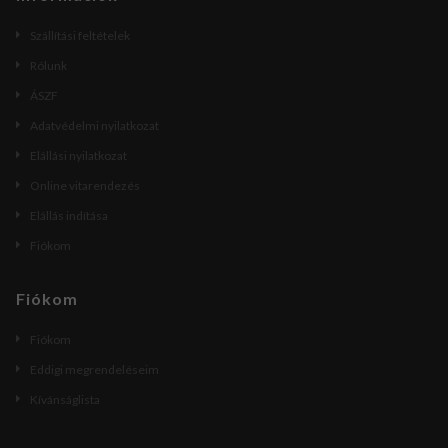
Szállítási feltételek
Rólunk
ÁSZF
Adatvédelmi nyilatkozat
Elállási nyilatkozat
Online vitarendezés
Elállás indítása
Fiókom
Fiókom
Fiókom
Eddigi megrendeléseim
Kívánságlista