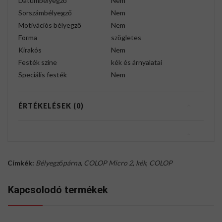
Dátumbélyegző
Nem
Sorszámbélyegző
Nem
Motivációs bélyegző
Nem
Forma
szögletes
Kirakós
Nem
Festék színe
kék és árnyalatai
Speciális festék
Nem
ÉRTÉKELÉSEK (0)
Címkék:
Bélyegzőpárna
,
COLOP Micro 2
,
kék
,
COLOP
Kapcsolodó termékek