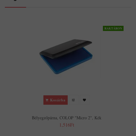
RAKTÁRON
Kosárba
Bélyegzőpárna, COLOP "Micro 2", Kék
1,516Ft