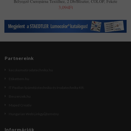
Bélyegző Cserepárna Textilhez, 2 Db/bliszter, COLOP, Fekete
3,094Ft
Partnereink
kecskemetirodatechnika.hu
Etikettem.hu
IT Pavilon Számítástechnika és Irodatechnika Kft.
Beszerzek.hu
Maped Creativ
Hungarian Web Linkgyűjtemény
Információk