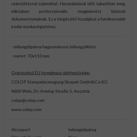
utántöltéssel számolhat. Használatával időt takaríthat meg,
miközben professzionális megjelenést biztosít
dokumentumainak. Ez a kiegészítő hozzájárul a hatékonyabb
irodai munkavégzéshez.
- bélyegzőpárna hagyományos bélyegzőkhöz
- méret: 70x110 mm
Gyártó/első EU forgalmazó elérhetősége:
COLOP Stempelerzeugung Skopek GmbH&Co.KG
4600 Wels, Dr.-Arming-Straße 5, Ausztria
colop@colop.com
www.colop.com
Alcsoport
bélyegzőpárna