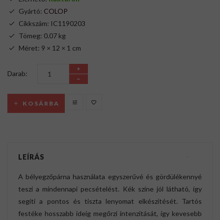
Gyártó:
COLOP
Cikkszám: IC1190203
Tömeg: 0.07 kg
Méret: 9 × 12 × 1 cm
Darab:
KOSÁRBA
LEÍRÁS
A bélyegzőpárna használata egyszerűvé és gördülékennyé
teszi a mindennapi pecsételést. Kék színe jól látható, így
segíti a pontos és tiszta lenyomat elkészítését. Tartós
festéke hosszabb ideig megőrzi intenzitását, így kevesebb