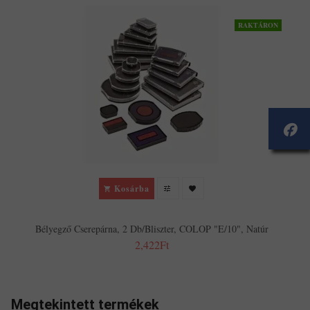
RAKTÁRON
Kosárba
Bélyegző Cserepárna, 2 Db/bliszter, COLOP "E/10", Natúr
2,422Ft
Megtekintett termékek