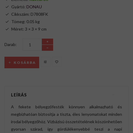
Gyártó:
DONAU
Cikkszám: D7808FK
Tömeg: 0.05 kg
Méret: 3 × 3 × 9 cm
Darab:
KOSÁRBA
LEÍRÁS
A fekete bélyegzőfesték könnyen alkalmazható és
megbízhatóan biztosítja a tiszta, éles lenyomatokat minden
irodai bélyegzőhöz. Vízbázisú összetételének köszönhetően
gyorsan szárad, így gördülékenyebbé teszi a napi