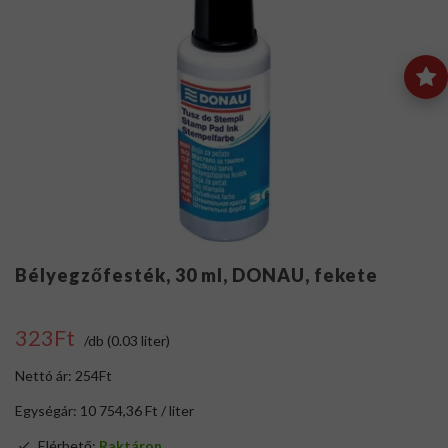
Bélyegzőfesték, 30 ml, DONAU, fekete
323Ft
/db (0.03 liter)
Nettó ár: 254Ft
Egységár: 10 754,36 Ft / liter
Elérhető:
Raktáron