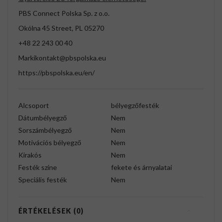
PBS Connect Polska Sp. z o.o.
Okólna 45 Street, PL 05270
+48 22 243 00 40
Markikontakt@pbspolska.eu
https://pbspolska.eu/en/
Alcsoport
bélyegzőfesték
Dátumbélyegző
Nem
Sorszámbélyegző
Nem
Motivációs bélyegző
Nem
Kirakós
Nem
Festék színe
fekete és árnyalatai
Speciális festék
Nem
ÉRTÉKELÉSEK (0)