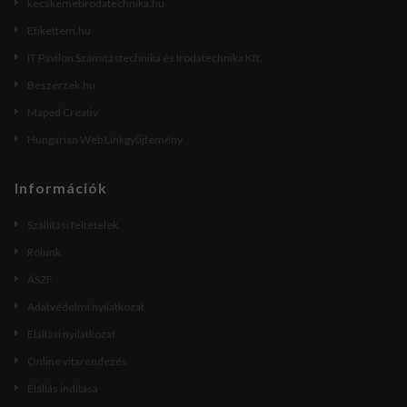
kecskemetirodatechnika.hu
Etikettem.hu
IT Pavilon Számítástechnika és Irodatechnika Kft.
Beszerzek.hu
Maped Creativ
Hungarian Web Linkgyűjtemény
Információk
Szállítási feltételek
Rólunk
ÁSZF
Adatvédelmi nyilatkozat
Elállási nyilatkozat
Online vitarendezés
Elállás indítása