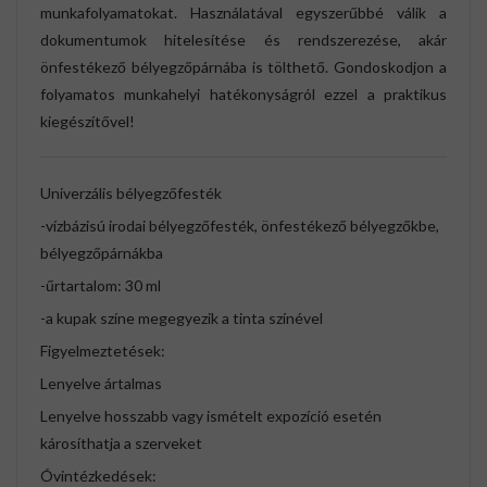
munkafolyamatokat. Használatával egyszerűbbé válik a
dokumentumok hitelesítése és rendszerezése, akár
önfestékező bélyegzőpárnába is tölthető. Gondoskodjon a
folyamatos munkahelyi hatékonyságról ezzel a praktikus
kiegészítővel!
Univerzális bélyegzőfesték
-vízbázisú irodai bélyegzőfesték, önfestékező bélyegzőkbe,
bélyegzőpárnákba
-űrtartalom: 30 ml
-a kupak színe megegyezik a tinta színével
Figyelmeztetések:
Lenyelve ártalmas
Lenyelve hosszabb vagy ismételt expozíció esetén
károsíthatja a szerveket
Óvintézkedések: