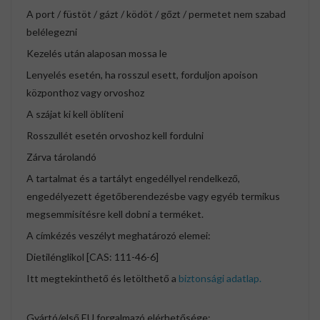
A port / füstöt / gázt / ködöt / gőzt / permetet nem szabad
belélegezni
Kezelés után alaposan mossa le
Lenyelés esetén, ha rosszul esett, forduljon apoison
központhoz vagy orvoshoz
A szájat ki kell öblíteni
Rosszullét esetén orvoshoz kell fordulni
Zárva tárolandó
A tartalmat és a tartályt engedéllyel rendelkező,
engedélyezett égetőberendezésbe vagy egyéb termikus
megsemmisítésre kell dobni a terméket.
A címkézés veszélyt meghatározó elemei:
Dietilénglikol [CAS: 111-46-6]
Itt megtekinthető és letölthető a
biztonsági adatlap.
Gyártó/első EU forgalmazó elérhetősége: