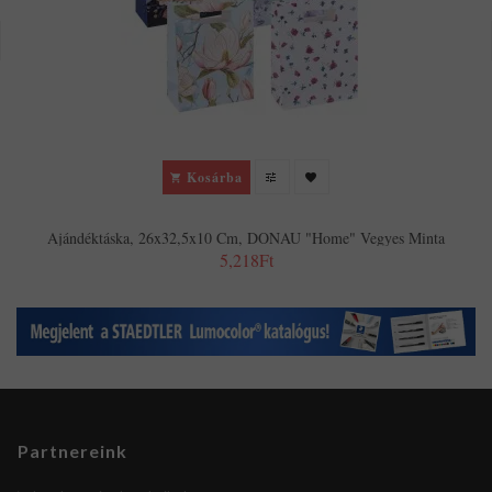
Kosárba
Ajándéktáska, 26x32,5x10 Cm, DONAU "Home" Vegyes Minta
5,218Ft
Partnereink