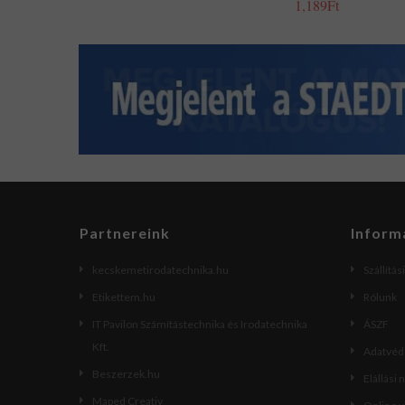
1,189Ft
Partnereink
Inform
kecskemetirodatechnika.hu
Szállítás
Etikettem.hu
Rólunk
IT Pavilon Számítástechnika és Irodatechnika
ÁSZF
Kft.
Adatvéde
Beszerzek.hu
Elállási 
Maped Creativ