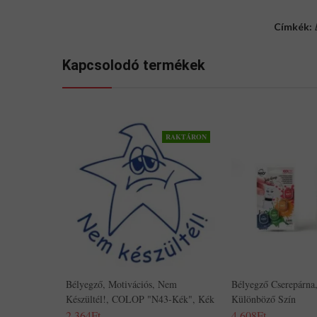
Címkék:
Kapcsolodó termékek
RAKTÁRON
Bélyegző, Motivációs, Nem
Bélyegző Cserepárna,
Készültél!, COLOP "N43-Kék", Kék
Különböző Szín
2,364Ft
4,608Ft