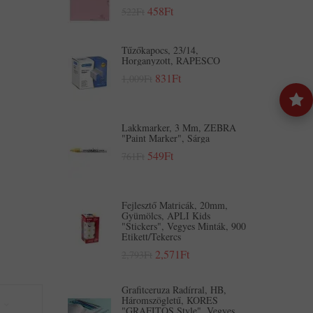
458Ft
522Ft
Tűzőkapocs, 23/14,
Horganyzott, RAPESCO
831Ft
1,009Ft
Lakkmarker, 3 Mm, ZEBRA
"Paint Marker", Sárga
549Ft
761Ft
Fejlesztő Matricák, 20mm,
Gyümölcs, APLI Kids
"Stickers", Vegyes Minták, 900
Etikett/tekercs
2,571Ft
2,793Ft
Grafitceruza Radírral, HB,
Háromszögletű, KORES
"GRAFITOS Style", Vegyes