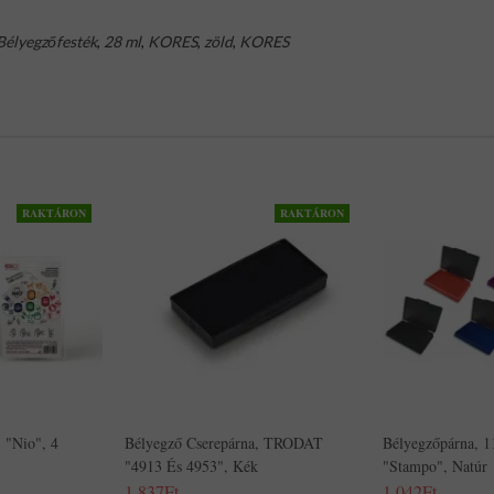
Bélyegzőfesték
,
28 ml
,
KORES
,
zöld
,
KORES
RAKTÁRON
RAKTÁRON
 "Nio", 4
Bélyegző Cserepárna, TRODAT
Bélyegzőpárna,
"4913 És 4953", Kék
"Stampo", Natúr
1,837Ft
1,042Ft