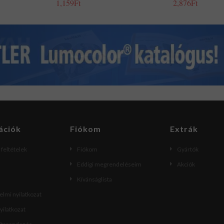
1,159Ft
2,876Ft
ációk
Fiókom
Extrák
i feltételek
Fiókom
Gyártók
Eddigi megrendeléseim
Akciók
Kívánságlista
lmi nyilatkozat
nyilatkozat