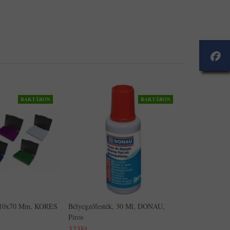
RAKTÁRON
RAKTÁRON
 110x70 Mm, KORES
Bélyegzőfesték, 30 Ml, DONAU,
Piros
323Ft