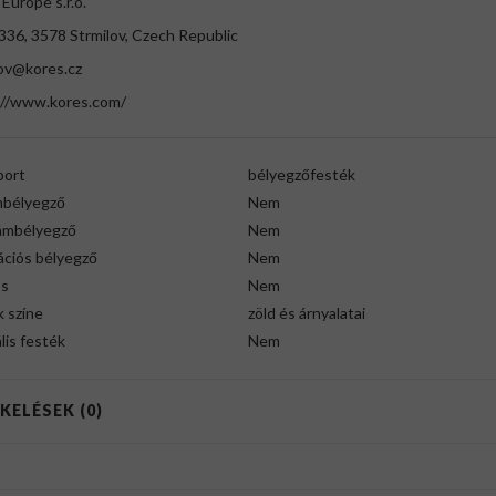
Europe s.r.o.
336, 3578 Strmilov, Czech Republic
lov@kores.cz
://www.kores.com/
port
bélyegzőfesték
bélyegző
Nem
ámbélyegző
Nem
ációs bélyegző
Nem
ós
Nem
 színe
zöld és árnyalatai
lis festék
Nem
KELÉSEK (0)