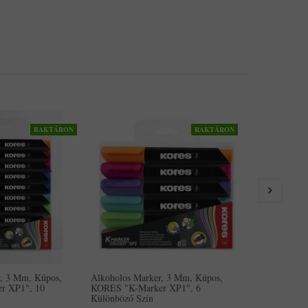
RAKTÁRON
RAKTÁRON
Alkoholos Ma
KORES "K-Ma
Különböző Sz
1,189Ft
r, 3 Mm, Kúpos,
Alkoholos Marker, 3 Mm, Kúpos,
r XP1", 10
KORES "K-Marker XP1", 6
Különböző Szín