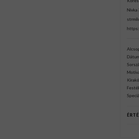
Kores 
Nivka 
strmi
https
Alcso
Dátum
Sorsz
Motiv
Kirak
Festék
Speciá
ÉRTÉ