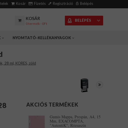
ételek
Kosár
Fizetés
Regisztráció
Belépés
KOSÁR
BELÉPÉS
0 termék - 0Ft
K
NYOMTATÓ-KELLÉKANYAGOK
d
k, 28 ml, KORES, zöld
28
AKCIÓS TERMÉKEK
Gumis Mappa, Prespán, A4, 15
Mm, EXACOMPTA,
"AutentiK", Rózsaszín