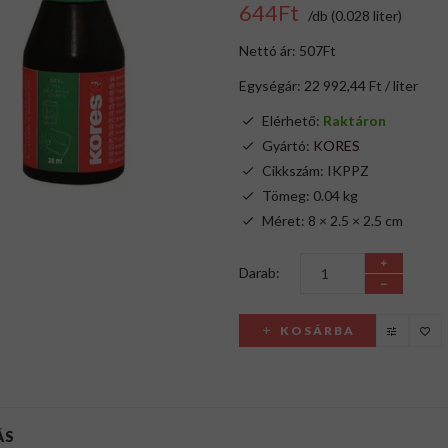
644Ft
/db (0.028 liter)
Nettó ár: 507Ft
Egységár: 22 992,44 Ft / liter
Elérhető:
Raktáron
Gyártó:
KORES
Cikkszám: IKPPZ
Tömeg: 0.04 kg
Méret: 8 × 2.5 × 2.5 cm
Darab:
KOSÁRBA
ÁS