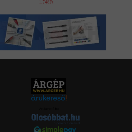
1,748Ft
Árukereső.hu