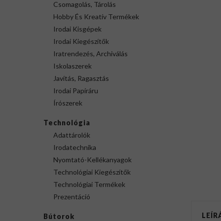
Csomagolás, Tárolás
Hobby És Kreatív Termékek
Irodai Kisgépek
Irodai Kiegészítők
Iratrendezés, Archiválás
Iskolaszerek
Javítás, Ragasztás
Irodai Papíráru
Írószerek
Technológia
Adattárolók
Irodatechnika
Nyomtató-Kellékanyagok
Technológiai Kiegészítők
Technológiai Termékek
Prezentáció
LEÍR
Bútorok