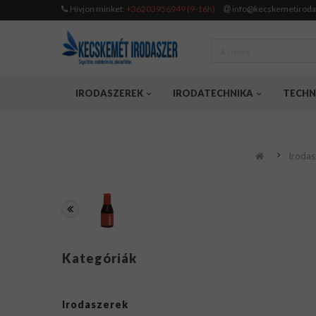
Hívjon minket:
+36203956949 (9-16h)
info@kecskemetiroda
IRODASZEREK
IRODATECHNIKA
TECHN
Irodas
Kategóriák
Irodaszerek