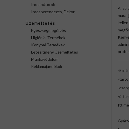
Irodabútorok
A zöl
Irodaberendezés, Dekor
marad
kellen
Üzemeltetés
megőr
Egészségmegőrzés
Kénye
Higiéniai Termékek
admin
Konyhai Termékek
profes
Létesítmény Üzemeltetés
Munkavédelem
Reklámajándékok
-5 inte
-tartó
-csepp
-űrtar
Itt me
Gyárt