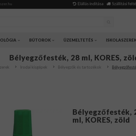
Elállás indítása
Szállítási felt
szer.hu
OLÓGIA
BÚTOROK
ÜZEMELTETÉS
ISKOLASZERE
Bélyegzőfesték, 28 ml, KORES, zöl
zerek
Irodai kisgépek
Bélyegzők és tartozékok
Bélyegzőfesté
Bélyegzőfesték, 
ml, KORES, zöld