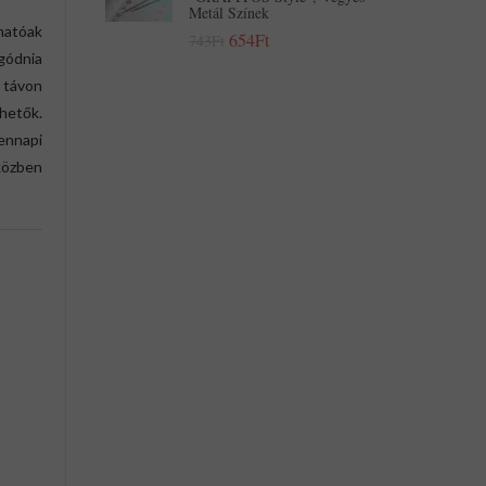
Metál Színek
hatóak
654Ft
743Ft
gódnia
ú távon
hetők.
ennapi
közben