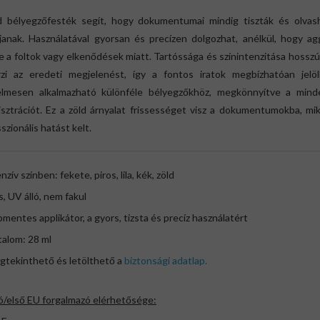
d bélyegzőfesték segít, hogy dokumentumai mindig tiszták és olvas
janak. Használatával gyorsan és precízen dolgozhat, anélkül, hogy ag
e a foltok vagy elkenődések miatt. Tartóssága és színintenzitása hossz
zi az eredeti megjelenést, így a fontos iratok megbízhatóan jelöl
lmesen alkalmazható különféle bélyegzőkhöz, megkönnyítve a mind
isztrációt. Ez a zöld árnyalat frissességet visz a dokumentumokba, mi
szionális hatást kelt.
nzív színben: fekete, piros, lila, kék, zöld
s, UV álló, nem fakul
mentes applikátor, a gyors, tizsta és precíz használatért
talom: 28 ml
gtekinthető és letölthető a
biztonsági adatlap.
ó/első EU forgalmazó elérhetősége: