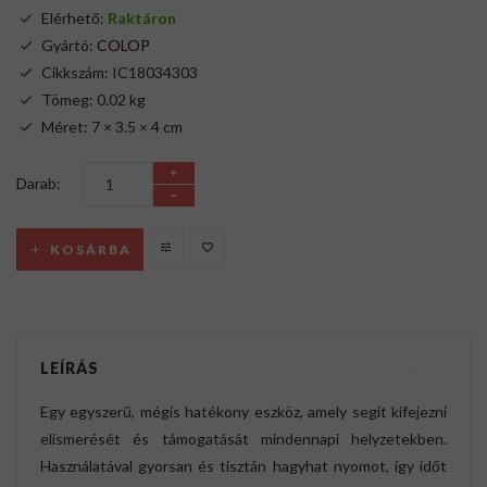
Elérhető:
Raktáron
Gyártó:
COLOP
Cikkszám: IC18034303
Tömeg: 0.02 kg
Méret: 7 × 3.5 × 4 cm
Darab:
KOSÁRBA
LEÍRÁS
Egy egyszerű, mégis hatékony eszköz, amely segít kifejezni
elismerését és támogatását mindennapi helyzetekben.
Használatával gyorsan és tisztán hagyhat nyomot, így időt