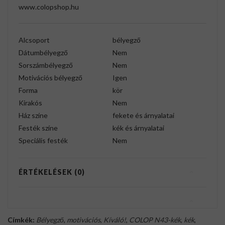
www.colopshop.hu
Alcsoport
bélyegző
Dátumbélyegző
Nem
Sorszámbélyegző
Nem
Motivációs bélyegző
Igen
Forma
kör
Kirakós
Nem
Ház színe
fekete és árnyalatai
Festék színe
kék és árnyalatai
Speciális festék
Nem
ÉRTÉKELÉSEK (0)
Címkék:
Bélyegző
,
motivációs
,
Kíváló!
,
COLOP N43-kék
,
kék
,