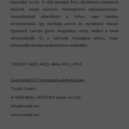
használat során. A zöld árnyalat friss, jól látható nyomatot
biztosít, amely könnyen felismerhető dokumentumain.
Használatával elkerülheti a foltos vagy halvány
lenyomatokat, így munkája precíz és rendezett marad.
Egyszerű cseréje gyors megoldást nyújt, amikor a tinta
elhasználódik. Ez a tartozék hozzájárul ahhoz, hogy
bélyegzője mindig megbízhatóan működjön.
TRODAT 4820, 4822, 4846, 4911, 4951
Gyártó/első EU forgalmazó elérhetősége:
Trodat GmbH.
A-4600 Wels / AUSTRIA Linzer str.156.
info@trodat.net
www.trodat.net