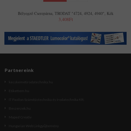
Bélyegző Cserepárna, TRODAT "4724, 4924, 4940", Kék
3,408Ft
Partnereink
kecskemetirodatechnika.hu
Etikettem.hu
IT Pavilon Számítástechnika és Irodatechnika Kft.
Beszerzek.hu
Maped Creativ
Hungarian Web Linkgyűjtemény