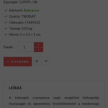
Egységár: 1,295Ft / db
Elérhető:
Raktáron
Gyártó:
TRODAT
Cikkszám: IT64911Z
Tömeg: 0.01 kg
Méret: 5 × 2.5 × 1 cm
Darab:
KOSÁRBA
LEÍRÁS
A bélyegző cserepárna segít megőrizni bélyegzője
tisztaságát és egyenletes festékfelvitelét a mindennapi