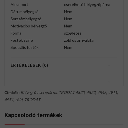
Alcsoport
cserélhető bélyegzőpárna
Dátumbélyegző
Nem
Sorszámbélyegző
Nem
Motivációs bélyegző
Nem
Forma
szögletes
Festék színe
zöld és árnyalatai
Speciális festék
Nem
ÉRTÉKELÉSEK (0)
Címkék:
Bélyegző cserepárna
,
TRODAT 4820
,
4822
,
4846
,
4911
,
4951
,
zöld
,
TRODAT
Kapcsolodó termékek