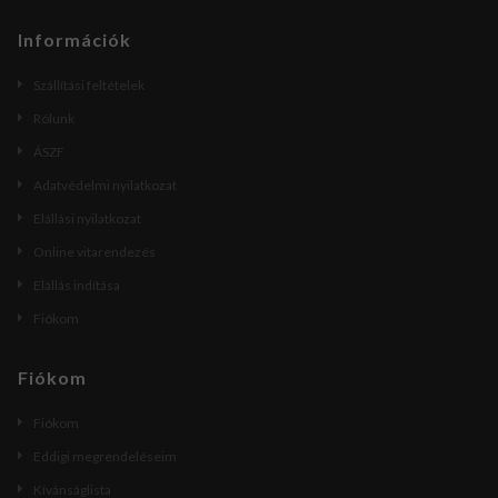
Információk
Szállítási feltételek
Rólunk
ÁSZF
Adatvédelmi nyilatkozat
Elállási nyilatkozat
Online vitarendezés
Elállás indítása
Fiókom
Fiókom
Fiókom
Eddigi megrendeléseim
Kívánságlista