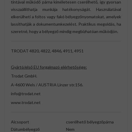
tintával működő párna kíméletesen cserélhető, így gyorsan
visszaállíthatja munkája hatékonyságát. Használatával
elkerülheti a foltos vagy fakó bélyegzőnyomatokat, amelyek
lassíthatják a dokumentumkezelést. Praktikus megoldás, ha
szeretné, hogy a bélyegző mindig megbízhatóan működjön.
TRODAT 4820, 4822, 4846, 4911, 4951
Gyártó/első EU forgalmazó elérhetősége:
Trodat GmbH.
A-4600 Wels / AUSTRIA Linzer str.156.
info@trodat.net
www.trodat.net
Alcsoport
cserélhető bélyegzőpárna
Dátumbélyegző
Nem