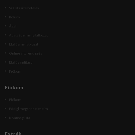
Szállítási feltételek
Rólunk
ÁSZF
Adatvédelmi nyilatkozat
Elállási nyilatkozat
Online vitarendezés
Elállás indítása
Fiókom
Fiókom
Fiókom
Eddigi megrendeléseim
Kívánságlista
Extrák