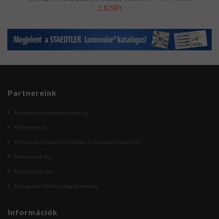
2,829Ft
Partnereink
kecskemetirodatechnika.hu
Etikettem.hu
IT Pavilon Számítástechnika és Irodatechnika Kft.
Beszerzek.hu
Maped Creativ
Hungarian Web Linkgyűjtemény
Információk