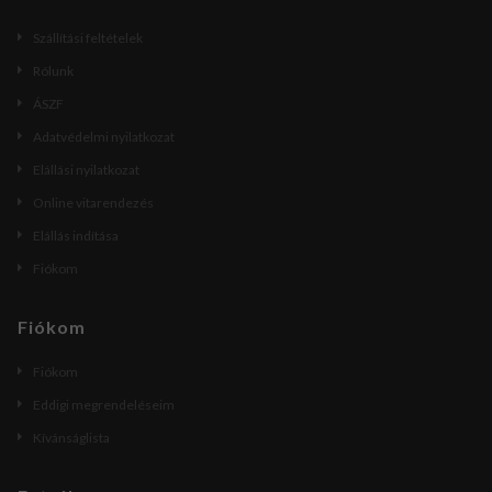
Szállítási feltételek
Rólunk
ÁSZF
Adatvédelmi nyilatkozat
Elállási nyilatkozat
Online vitarendezés
Elállás indítása
Fiókom
Fiókom
Fiókom
Eddigi megrendeléseim
Kívánságlista