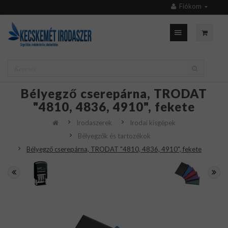
Fiókom
Bélyegző cserepárna, TRODAT
"4810, 4836, 4910", fekete
Irodaszerek
Irodai kisgépek
Bélyegzők és tartozékok
Bélyegző cserepárna, TRODAT "4810, 4836, 4910", fekete