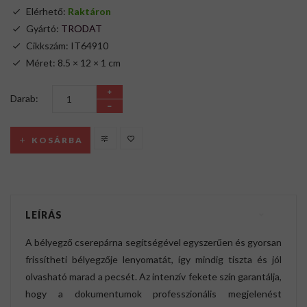
Elérhető:
Raktáron
Gyártó:
TRODAT
Cikkszám: IT64910
Méret: 8.5 × 12 × 1 cm
Darab:
KOSÁRBA
LEÍRÁS
A bélyegző cserepárna segítségével egyszerűen és gyorsan
frissítheti bélyegzője lenyomatát, így mindig tiszta és jól
olvasható marad a pecsét. Az intenzív fekete szín garantálja,
hogy a dokumentumok professzionális megjelenést