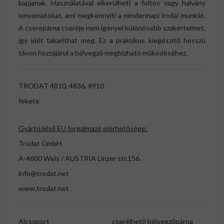
kapjanak. Használatával elkerülheti a foltos vagy halvány
lenyomatokat, ami megkönnyíti a mindennapi irodai munkát.
A cserepárna cseréje nem igényel különösebb szakértelmet,
így időt takaríthat meg. Ez a praktikus kiegészítő hosszú
távon hozzájárul a bélyegző megbízható működéséhez.
TRODAT 4810, 4836, 4910
fekete
Gyártó/első EU forgalmazó elérhetősége:
Trodat GmbH.
A-4600 Wels / AUSTRIA Linzer str.156.
info@trodat.net
www.trodat.net
Alcsoport
cserélhető bélyegzőpárna