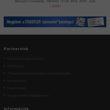
Bélyegző Cserepárna, TRODAT "4724, 4924, 4940", Kék
3,408Ft
Partnereink
kecskemetirodatechnika.hu
Etikettem.hu
IT Pavilon Számítástechnika és Irodatechnika Kft.
Beszerzek.hu
Maped Creativ
Hungarian Web Linkgyűjtemény
Információk