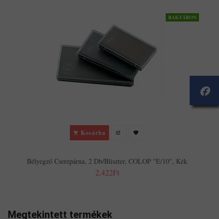
RAKTÁRON
Kosárba
Bélyegző Cserepárna, 2 Db/bliszter, COLOP "E/10", Kék
2,422Ft
Megtekintett termékek