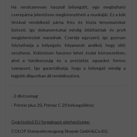
Ha rendszeresen használ bélyegzőt, egy megbízható
cserepárna jelentősen megkönnyítheti a munkáját. Ez a kék
tintával rendelkező párna friss és tiszta lenyomatokat
biztosít, így dokumentumai mindig átláthatóak és profi
megjelenésűek maradnak. Cseréje egyszerű, így gyorsan
folytathatja a bélyegzés folyamatát anélkül, hogy időt
veszítene. Különösen hasznos lehet irodai környezetben,
ahol a hatékonyság és a precizitás egyaránt fontos
szempont. Így garantálhatja, hogy a bélyegző mindig a
legjobb állapotban áll rendelkezésre.
- 2 db/csomag
- Printer plus 20, Printer C 20 bélyegzőkhöz
Gyártó/első EU forgalmazó elérhetősége:
COLOP Stempelerzeugung Skopek GmbH&Co.KG