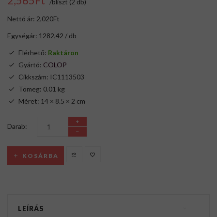
2,565Ft
/bliszt (2 db)
Nettó ár: 2,020Ft
Egységár: 1282,42 / db
Elérhető:
Raktáron
Gyártó:
COLOP
Cikkszám: IC1113503
Tömeg: 0.01 kg
Méret: 14 × 8.5 × 2 cm
Darab:
KOSÁRBA
LEÍRÁS