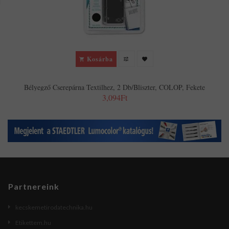
Kosárba
Bélyegző Cserepárna Textilhez, 2 Db/bliszter, COLOP, Fekete
3,094Ft
Partnereink
kecskemetirodatechnika.hu
Etikettem.hu