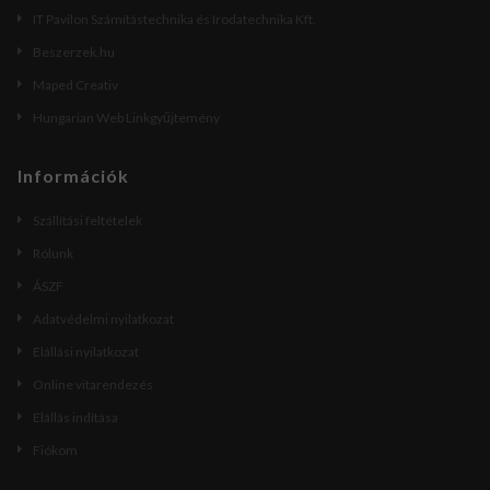
IT Pavilon Számítástechnika és Irodatechnika Kft.
Beszerzek.hu
Maped Creativ
Hungarian Web Linkgyűjtemény
Információk
Szállítási feltételek
Rólunk
ÁSZF
Adatvédelmi nyilatkozat
Elállási nyilatkozat
Online vitarendezés
Elállás indítása
Fiókom