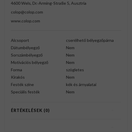
4600 Wels, Dr.-Arming-Straße 5, Ausztria
colop@colop.com
www.colop.com
Alcsoport
cserélhető bélyegzőpárna
Dátumbélyegző
Nem
Sorszámbélyegző
Nem
Motivációs bélyegző
Nem
Forma
szögletes
Kirakós
Nem
Festék színe
kék és árnyalatai
Speciális festék
Nem
ÉRTÉKELÉSEK (0)