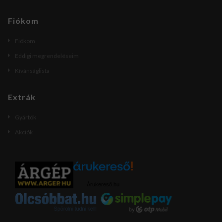
Fiókom
Fiókom
Eddigi megrendeléseim
Kívánságlista
Extrák
Gyártók
Akciók
Árukereső.hu