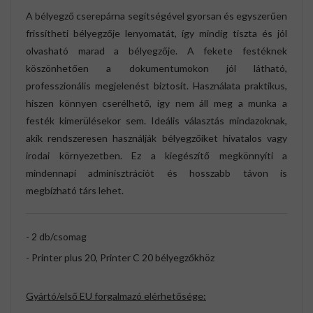
A bélyegző cserepárna segítségével gyorsan és egyszerűen
frissítheti bélyegzője lenyomatát, így mindig tiszta és jól
olvasható marad a bélyegzője. A fekete festéknek
köszönhetően a dokumentumokon jól látható,
professzionális megjelenést biztosít. Használata praktikus,
hiszen könnyen cserélhető, így nem áll meg a munka a
festék kimerülésekor sem. Ideális választás mindazoknak,
akik rendszeresen használják bélyegzőiket hivatalos vagy
irodai környezetben. Ez a kiegészítő megkönnyíti a
mindennapi adminisztrációt és hosszabb távon is
megbízható társ lehet.
- 2 db/csomag
- Printer plus 20, Printer C 20 bélyegzőkhöz
Gyártó/első EU forgalmazó elérhetősége: