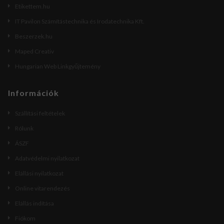
Etikettem.hu
IT Pavilon Számítástechnika és Irodatechnika Kft.
Beszerzek.hu
Maped Creativ
Hungarian Web Linkgyűjtemény
Információk
Szállítási feltételek
Rólunk
ÁSZF
Adatvédelmi nyilatkozat
Elállási nyilatkozat
Online vitarendezés
Elállás indítása
Fiókom