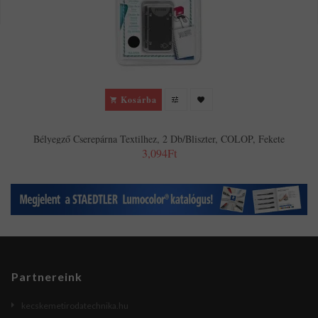
Kosárba
Bélyegző Cserepárna Textilhez, 2 Db/bliszter, COLOP, Fekete
3,094Ft
Partnereink
kecskemetirodatechnika.hu