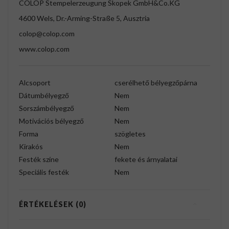
COLOP Stempelerzeugung Skopek GmbH&Co.KG
4600 Wels, Dr.-Arming-Straße 5, Ausztria
colop@colop.com
www.colop.com
Alcsoport
cserélhető bélyegzőpárna
Dátumbélyegző
Nem
Sorszámbélyegző
Nem
Motivációs bélyegző
Nem
Forma
szögletes
Kirakós
Nem
Festék színe
fekete és árnyalatai
Speciális festék
Nem
ÉRTÉKELÉSEK (0)