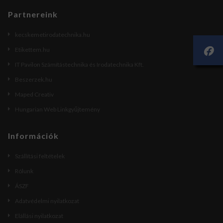
Partnereink
kecskemetirodatechnika.hu
Etikettem.hu
IT Pavilon Számítástechnika és Irodatechnika Kft.
Beszerzek.hu
Maped Creativ
Hungarian Web Linkgyűjtemény
Információk
Szállítási feltételek
Rólunk
ÁSZF
Adatvédelmi nyilatkozat
Elállási nyilatkozat