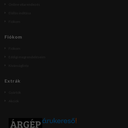
Online vitarendezés
Elállás indítása
Fiókom
Fiókom
Fiókom
Eddigi megrendeléseim
Kívánságlista
Extrák
Gyártók
Akciók