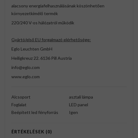
alacsony energiafelhasználásának köszönhetően
környezetkímélő termék
220/240 V-os hálózatról működik
Gyártó/első EU forgalmazó elérhetősége:
Eglo Leuchten GmbH
Heiligkreuz 22. 6136 Pill Austria
info@eglo.com
www.eglo.com
Alcsoport
asztali lámpa
Foglalat
LED panel
Beépített led fényforrás
Igen
ÉRTÉKELÉSEK (0)