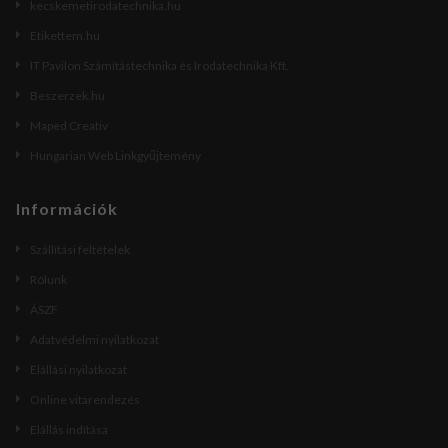
kecskemetirodatechnika.hu
Etikettem.hu
IT Pavilon Számítástechnika és Irodatechnika Kft.
Beszerzek.hu
Maped Creativ
Hungarian Web Linkgyűjtemény
Információk
Szállítási feltételek
Rólunk
ÁSZF
Adatvédelmi nyilatkozat
Elállási nyilatkozat
Online vitarendezés
Elállás indítása