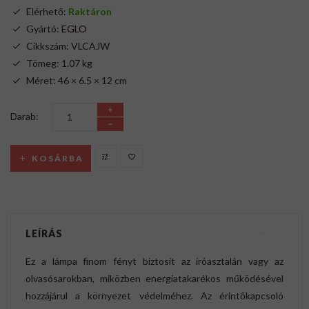
Elérhető:
Raktáron
Gyártó:
EGLO
Cikkszám: VLCAJW
Tömeg: 1.07 kg
Méret: 46 × 6.5 × 12 cm
Darab:
KOSÁRBA
LEÍRÁS
Ez a lámpa finom fényt biztosít az íróasztalán vagy az
olvasósarokban, miközben energiatakarékos működésével
hozzájárul a környezet védelméhez. Az érintőkapcsoló