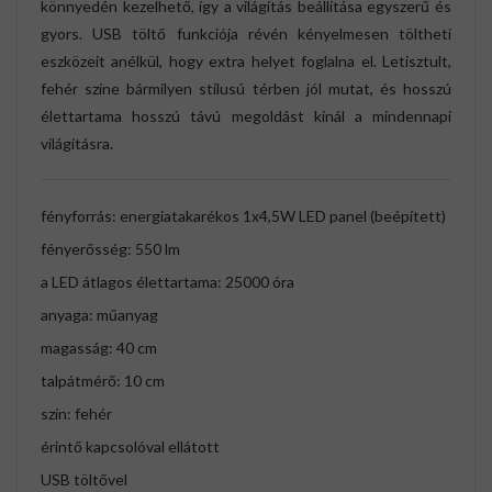
könnyedén kezelhető, így a világítás beállítása egyszerű és
gyors. USB töltő funkciója révén kényelmesen töltheti
eszközeit anélkül, hogy extra helyet foglalna el. Letisztult,
fehér színe bármilyen stílusú térben jól mutat, és hosszú
élettartama hosszú távú megoldást kínál a mindennapi
világításra.
fényforrás: energiatakarékos 1x4,5W LED panel (beépített)
fényerősség: 550 lm
a LED átlagos élettartama: 25000 óra
anyaga: műanyag
magasság: 40 cm
talpátmérő: 10 cm
szín: fehér
érintő kapcsolóval ellátott
USB töltővel