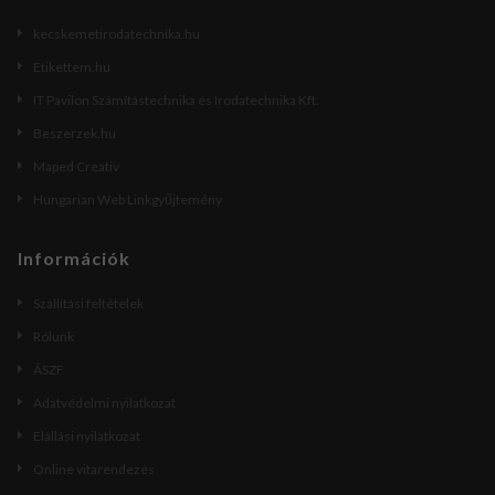
kecskemetirodatechnika.hu
Etikettem.hu
IT Pavilon Számítástechnika és Irodatechnika Kft.
Beszerzek.hu
Maped Creativ
Hungarian Web Linkgyűjtemény
Információk
Szállítási feltételek
Rólunk
ÁSZF
Adatvédelmi nyilatkozat
Elállási nyilatkozat
Online vitarendezés