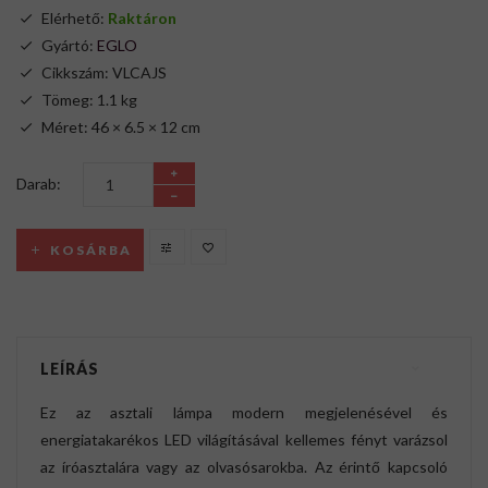
Elérhető:
Raktáron
Gyártó:
EGLO
Cikkszám: VLCAJS
Tömeg: 1.1 kg
Méret: 46 × 6.5 × 12 cm
Darab:
KOSÁRBA
LEÍRÁS
Ez az asztali lámpa modern megjelenésével és
energiatakarékos LED világításával kellemes fényt varázsol
az íróasztalára vagy az olvasósarokba. Az érintő kapcsoló