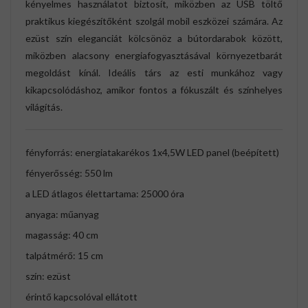
kényelmes használatot biztosít, miközben az USB töltő
praktikus kiegészítőként szolgál mobil eszközei számára. Az
ezüst szín eleganciát kölcsönöz a bútordarabok között,
miközben alacsony energiafogyasztásával környezetbarát
megoldást kínál. Ideális társ az esti munkához vagy
kikapcsolódáshoz, amikor fontos a fókuszált és színhelyes
világítás.
fényforrás: energiatakarékos 1x4,5W LED panel (beépített)
fényerősség: 550 lm
a LED átlagos élettartama: 25000 óra
anyaga: műanyag
magasság: 40 cm
talpátmérő: 15 cm
szín: ezüst
érintő kapcsolóval ellátott