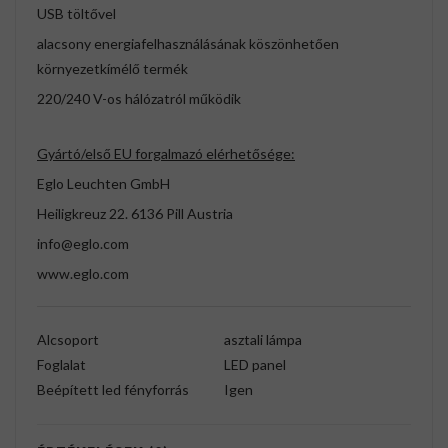
USB töltővel
alacsony energiafelhasználásának köszönhetően
környezetkímélő termék
220/240 V-os hálózatról működik
Gyártó/első EU forgalmazó elérhetősége:
Eglo Leuchten GmbH
Heiligkreuz 22. 6136 Pill Austria
info@eglo.com
www.eglo.com
Alcsoport
asztali lámpa
Foglalat
LED panel
Beépített led fényforrás
Igen