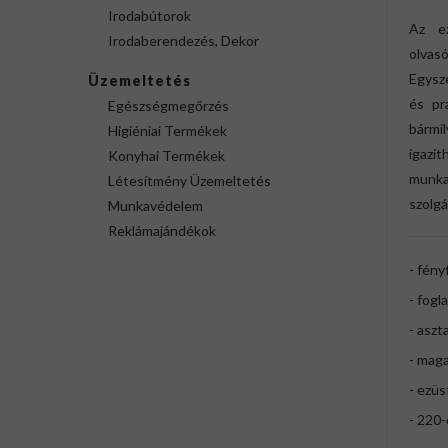
Irodabútorok
Az ez
Irodaberendezés, Dekor
olvas
Egysze
Üzemeltetés
és pr
Egészségmegőrzés
bármi
Higiéniai Termékek
igazí
Konyhai Termékek
munka
Létesítmény Üzemeltetés
szolgá
Munkavédelem
Reklámajándékok
- fény
- fogl
- aszt
- mag
- ezüs
- 220-