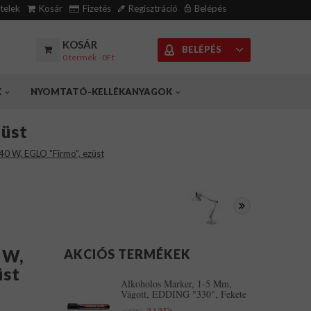
ételek
Kosár
Fizetés
Regisztráció
Belépés
KOSÁR
BELÉPÉS
0 termék - 0Ft
K
NYOMTATÓ-KELLÉKANYAGOK
züst
 40 W, EGLO "Firmo", ezüst
 W,
AKCIÓS TERMÉKEK
üst
Alkoholos Marker, 1-5 Mm,
Vágott, EDDING "330", Fekete