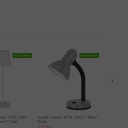
RAKTÁRON
RAKTÁRON
ámpa, USB, LED
Asztali Lámpa, 40 W, EGLO "Basic",
Asztali Lámp
ozo" Fehér
Ezüst
Fehér
5,573Ft
5,573Ft