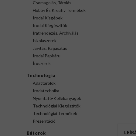
Csomagolás, Tárolás
Hobby És Kreatív Termékek
Irodai Kisgépek
Irodai Kiegészítők
Iratrendezés, Archiválás
Iskolaszerek
Javítás, Ragasztás
Irodai Papíráru
Írószerek
Technológia
Adattárolók
Irodatechnika
Nyomtató-Kellékanyagok
Technológiai Kiegészítők
Technológiai Termékek
Prezentáció
LEÍR
Bútorok