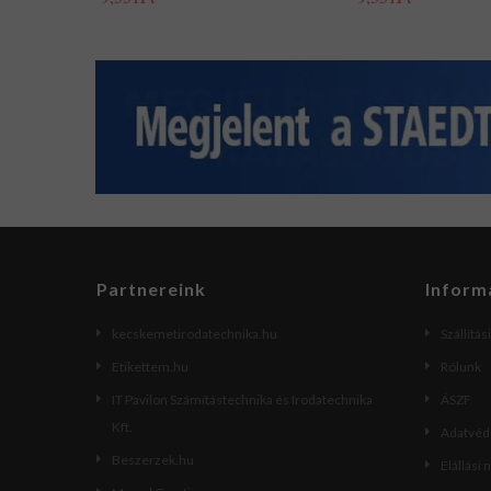
Partnereink
Inform
kecskemetirodatechnika.hu
Szállítás
Etikettem.hu
Rólunk
IT Pavilon Számítástechnika és Irodatechnika
ÁSZF
Kft.
Adatvéde
Beszerzek.hu
Elállási 