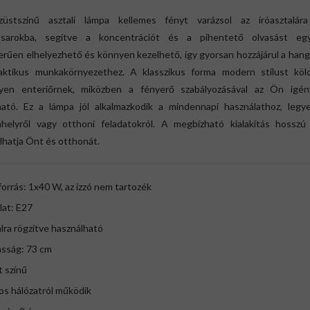
üstszínű asztali lámpa kellemes fényt varázsol az íróasztalár
ósarokba, segítve a koncentrációt és a pihentető olvasást egy
rűen elhelyezhető és könnyen kezelhető, így gyorsan hozzájárul a han
aktikus munkakörnyezethez. A klasszikus forma modern stílust köl
lyen enteriőrnek, miközben a fényerő szabályozásával az Ön igén
tható. Ez a lámpa jól alkalmazkodik a mindennapi használathoz, legy
helyről vagy otthoni feladatokról. A megbízható kialakítás hosszú
lhatja Önt és otthonát.
forrás: 1x40 W, az izzó nem tartozék
alat: E27
alra rögzítve használható
asság: 73 cm
t színű
os hálózatról működik