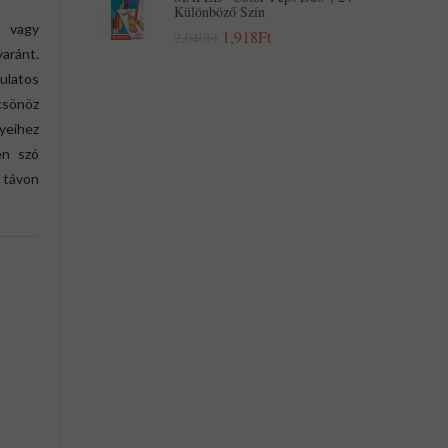
Különböző Szín
a vagy
1,918Ft
2,040Ft
aránt.
gulatos
csönöz
yeihez
en szó
 távon