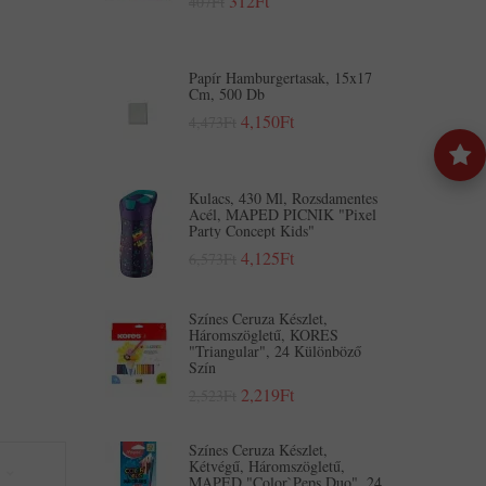
312Ft
407Ft
Papír Hamburgertasak, 15x17
Cm, 500 Db
4,150Ft
4,473Ft
Kulacs, 430 Ml, Rozsdamentes
Acél, MAPED PICNIK "Pixel
Party Concept Kids"
4,125Ft
6,573Ft
Színes Ceruza Készlet,
Háromszögletű, KORES
"Triangular", 24 Különböző
Szín
2,219Ft
2,523Ft
Színes Ceruza Készlet,
Kétvégű, Háromszögletű,
MAPED "Color`Peps Duo", 24