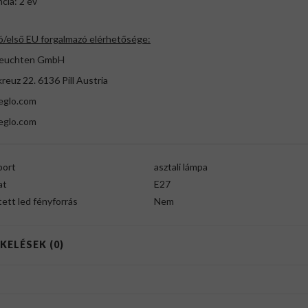
ncia: 2 év
ó/első EU forgalmazó elérhetősége:
Leuchten GmbH
kreuz 22. 6136 Pill Austria
eglo.com
glo.com
port
asztali lámpa
at
E27
ett led fényforrás
Nem
KELÉSEK (0)