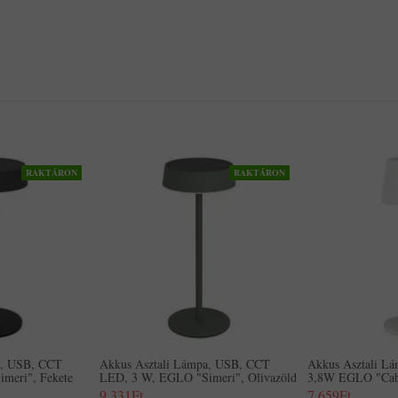
RAKTÁRON
RAKTÁRON
a, USB, CCT
Akkus Asztali Lámpa, USB, CCT
Akkus Asztali L
meri", Fekete
LED, 3 W, EGLO "Simeri", Olivazöld
3,8W EGLO "Cab
9,331Ft
7,659Ft