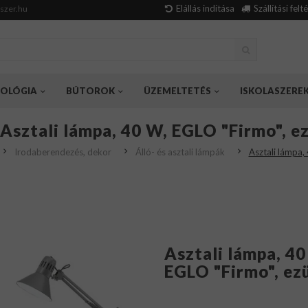
Elállás indítása
Szállítási felt
szer.hu
OLÓGIA
BÚTOROK
ÜZEMELTETÉS
ISKOLASZERE
Asztali lámpa, 40 W, EGLO "Firmo", e
Irodaberendezés, dekor
Álló- és asztali lámpák
Asztali lámpa,
Asztali lámpa, 40
EGLO "Firmo", ez