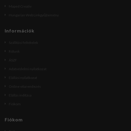
Maped Creativ
Hungarian Web Linkgyűjtemény
Információk
Szállítási feltételek
Rólunk
ÁSZF
Adatvédelmi nyilatkozat
Elállási nyilatkozat
Online vitarendezés
Elállás indítása
Fiókom
Fiókom