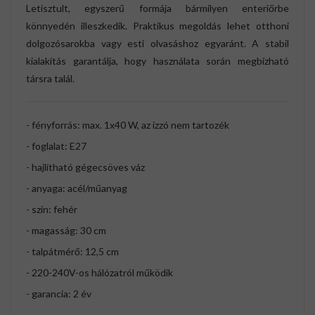
Letisztult, egyszerű formája bármilyen enteriőrbe
könnyedén illeszkedik. Praktikus megoldás lehet otthoni
dolgozósarokba vagy esti olvasáshoz egyaránt. A stabil
kialakítás garantálja, hogy használata során megbízható
társra talál.
- fényforrás: max. 1x40 W, az izzó nem tartozék
- foglalat: E27
- hajlítható gégecsöves váz
- anyaga: acél/műanyag
- szín: fehér
- magasság: 30 cm
- talpátmérő: 12,5 cm
- 220-240V-os hálózatról működik
- garancia: 2 év