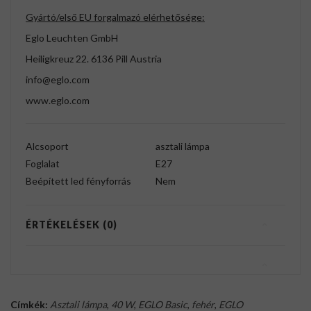
Gyártó/első EU forgalmazó elérhetősége:
Eglo Leuchten GmbH
Heiligkreuz 22. 6136 Pill Austria
info@eglo.com
www.eglo.com
Alcsoport
asztali lámpa
Foglalat
E27
Beépített led fényforrás
Nem
ÉRTÉKELÉSEK (0)
Címkék:
Asztali lámpa
,
40 W
,
EGLO Basic
,
fehér
,
EGLO