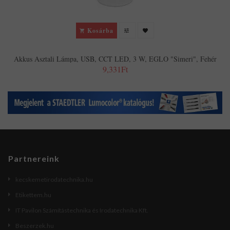
Kosárba
Akkus Asztali Lámpa, USB, CCT LED, 3 W, EGLO "Simeri", Fehér
9,331Ft
Partnereink
kecskemetirodatechnika.hu
Etikettem.hu
IT Pavilon Számítástechnika és Irodatechnika Kft.
Beszerzek.hu