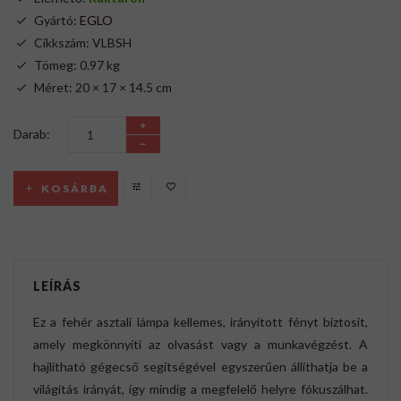
Gyártó:
EGLO
Cikkszám: VLBSH
Tömeg: 0.97 kg
Méret: 20 × 17 × 14.5 cm
Darab:
KOSÁRBA
LEÍRÁS
Ez a fehér asztali lámpa kellemes, irányított fényt biztosít,
amely megkönnyíti az olvasást vagy a munkavégzést. A
hajlítható gégecső segítségével egyszerűen állíthatja be a
világítás irányát, így mindig a megfelelő helyre fókuszálhat.