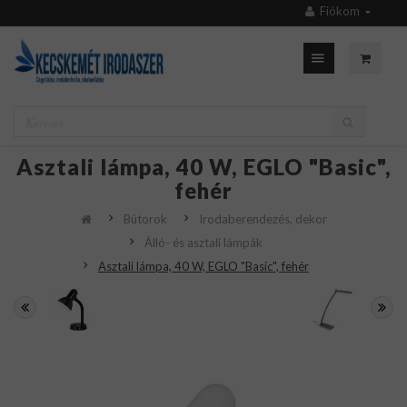
Fiókom
Asztali lámpa, 40 W, EGLO "Basic",
fehér
Bútorok
Irodaberendezés, dekor
Álló- és asztali lámpák
Asztali lámpa, 40 W, EGLO "Basic", fehér