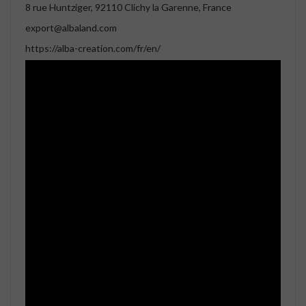
8 rue Huntziger, 92110 Clichy la Garenne, France
export@albaland.com
https://alba-creation.com/fr/en/