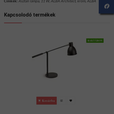
Címkék:
Asztali lámpa
,
11 W
,
ALBA Architect
,
króm
,
ALBA
Kapcsolodó termékek
RAKTÁRON
Kosárba