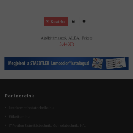
Kosárba
Ajtókitámasztó, ALBA, Fekete
3,443Ft
Partnereink
kecskemetirodatechnika.hu
Etikettem.hu
IT Pavilon Számítástechnika és Irodatechnika Kft.