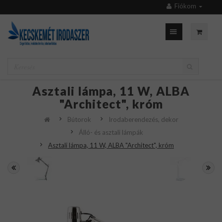
Fiókom
Asztali lámpa, 11 W, ALBA
"Architect", króm
Bútorok
Irodaberendezés, dekor
Álló- és asztali lámpák
Asztali lámpa, 11 W, ALBA "Architect", króm