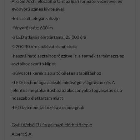
A króm Archi elcsábítja Önt az ipari formatervezésével és
gyönyörű színes kivitelével.
-letisztult, elegáns dizájn
-fényerősség: 600 lm
-a LED átlagos élettartama: 25 000 óra
-220/240 V-os hálózatról működik
-használható asztalhoz rögzítve is, a termék tartalmazza az
asztalhoz szorító klipet
-súlyozott kerek alap a tökéletes stabilitáshoz
- LED-technológia a kiváló minőségű világításhoz és A
jelentős megtakarításhoz az alacsonyabb fogyasztás és a
hosszabb élettartam miatt
-LED izzó nem tartozéka a csomagnak
Gyártó/első EU forgalmazó elérhetősége:
Albert S.A.