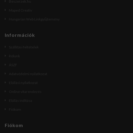
Beszerzek.hu
Maped Creativ
Hungarian Web Linkgyűjtemény
Információk
Szállítási feltételek
Rólunk
ÁSZF
Adatvédelmi nyilatkozat
Elállási nyilatkozat
Online vitarendezés
Elállás indítása
Fiókom
Fiókom