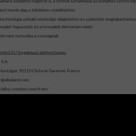
álható asztalhoz rögzítve is, a termék tartalmazza az asztalhoz szorító kli
zott kerek alap a tökéletes stabilitáshoz
technológia a kiváló minőségű világításhoz és a jelentős megtakarításhoz
nyabb fogyasztás és a hosszabb élettartam miatt
izzó nem tartozéka a csomagnak
ó/első EU forgalmazó elérhetősége:
 S.A.
Huntziger, 92110 Clichy la Garenne, France
t@albaland.com
//alba-creation.com/fr/en/