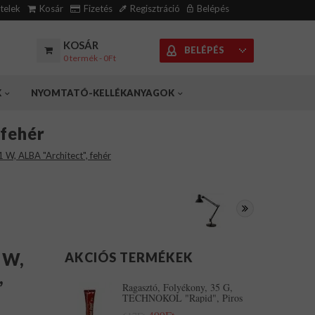
ételek
Kosár
Fizetés
Regisztráció
Belépés
KOSÁR
BELÉPÉS
0 termék - 0Ft
K
NYOMTATÓ-KELLÉKANYAGOK
 fehér
1 W, ALBA "Architect", fehér
 W,
AKCIÓS TERMÉKEK
,
Ragasztó, Folyékony, 35 G,
TECHNOKOL "Rapid", Piros