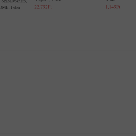
 Szabályozható,
22,792Ft
1,149Ft
HOME, Fehér