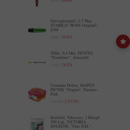
499Ft
617Ft
Szövegkiemelő, 2-5 Mm,
STABILO "BOSS Original",
Zöld
565Ft
600Ft
Tűfilc, 0,4 Mm, PENTEL
"Pointliner", Almazöld
281Ft
312Ft
Uzsonnás Doboz, MAPED
PICNIK "Origins", Narancs-
Pink
2,575Ft
2,801Ft
Kéztörlő, Tekercses, 2 Rétegű,
500 Lap, VICTORIA
HYGIENE, "Fine XXL"