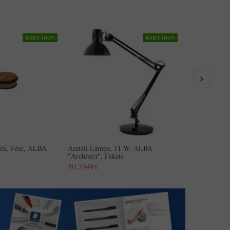
RAKTÁRON
RAKTÁRON
Asztali Lámp
"LedX", Feke
37,440Ft
zék, Fém, ALBA
Asztali Lámpa, 11 W, ALBA
"Architect", Fekete
30,794Ft