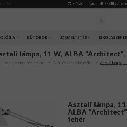
Elállás indítása
Szállítási felt
szer.hu
OLÓGIA
BÚTOROK
ÜZEMELTETÉS
ISKOLASZERE
sztali lámpa, 11 W, ALBA "Architect",
Irodaberendezés, dekor
Álló- és asztali lámpák
Asztali lámpa, 1
Asztali lámpa, 11
ALBA "Architect"
fehér