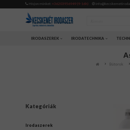
Hívjon minket:
+36203956949 (9-16h)
info@kecskemetiroda
IRODASZEREK
IRODATECHNIKA
TECHN
A
Bútorok
Kategóriák
Irodaszerek