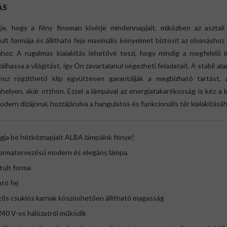
ÁS
je, hogy a fény finoman kísérje mindennapjait, miközben az asztali
tult formája és állítható feje maximális kényelmet biztosít az olvasáshoz
hoz. A rugalmas kialakítás lehetővé teszi, hogy mindig a megfelelő i
álhassa a világítást, így Ön zavartalanul végezheti feladatait. A stabil ala
lhoz rögzíthető klip együttesen garantálják a megbízható tartást, 
elyen, akár otthon. Ezzel a lámpával az energiatakarékosság is kéz a
modern dizájnnal, hozzájárulva a hangulatos és funkcionális tér kialakításá
gja be hétköznapjait ALBA lámpáink fénye!
 formatervezésű modern és elegáns lámpa.
ztult forma
ató fej
tős csuklós karnak köszönhetően állítható magasság
240 V-os hálózatról működik