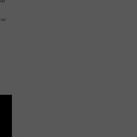
pet
 az