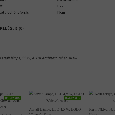
at
E27
ett led fényforrás
Nem
KELÉSEK (0)
Asztali lámpa
,
11 W
,
ALBA Architect
,
fehér
,
ALBA
RAKTÁRON
RAKTÁRON
Asztali Lámpa, LED 4,5 W, EGLO
Kerti Fáklya, N
"Cajero", Ezüst
Króm