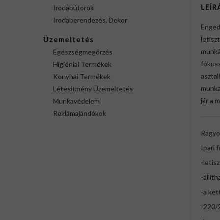
LEÍR
Irodabútorok
Irodaberendezés, Dekor
Enged
letisz
Üzemeltetés
munká
Egészségmegőrzés
fókusz
Higiéniai Termékek
aszta
Konyhai Termékek
munkah
Létesítmény Üzemeltetés
jár a 
Munkavédelem
Reklámajándékok
Ragyo
Ipari
-letis
-állíth
-a ket
-220/