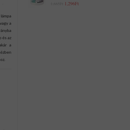
1,296Ft
1,665Ft
 lámpa
 vagy a
rányba
p és az
akár a
 kézben
hoz.