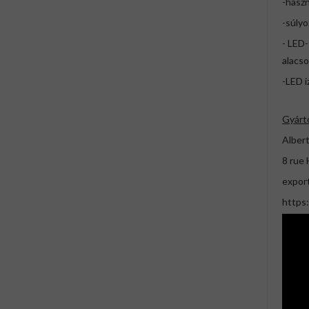
-haszn
-súlyo
- LED-
alacso
-LED 
Gyárt
Albert
8 rue 
expor
https: