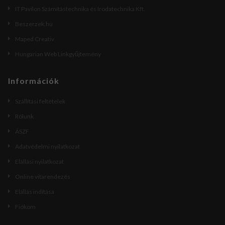
IT Pavilon Számítástechnika és Irodatechnika Kft.
Beszerzek.hu
Maped Creativ
Hungarian Web Linkgyűjtemény
Információk
Szállítási feltételek
Rólunk
ÁSZF
Adatvédelmi nyilatkozat
Elállási nyilatkozat
Online vitarendezés
Elállás indítása
Fiókom