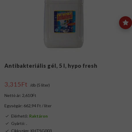
Antibakteriális gél, 5 l, hypo fresh
3,315Ft
/db (5 liter)
Nettó ár: 2,610Ft
Egységár: 662,94 Ft / liter
Elérhető:
Raktáron
Gyártó:
.
Cikkszám: KHTSG003