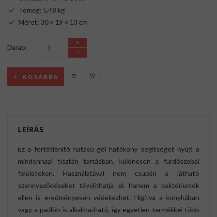
Tömeg: 5.48 kg
Méret: 30 × 19 × 13 cm
Darab:
KOSÁRBA
LEÍRÁS
Ez a fertőtlenítő hatású gél hatékony segítséget nyújt a
mindennapi tisztán tartásban, különösen a fürdőszobai
felületeken. Használatával nem csupán a látható
szennyeződéseket távolíthatja el, hanem a baktériumok
ellen is eredményesen védekezhet. Hígítva a konyhában
vagy a padlón is alkalmazható, így egyetlen termékkel több