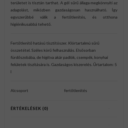
területet is tisztán tarthat. A gél sűrű állaga megkönnyíti az
adagolást, miközben gazdaságosan használható. Így
egyszerűbbé válik a fertőtlenítés, és otthona
higiénikusabbá tehető.
Fertőtlenítő hatású tisztítószer. Klórtartalmú sűrű
összetétel. Széles körű felhasználás. Elsősorban
fürdőszobába, de hígítva akár padlók, csempék, konyhai
felületek tiszítására is. Gazdaságos kiszerelés. Űrtartalom: 5
l
Alcsoport
fertőtlenítés
ÉRTÉKELÉSEK (0)