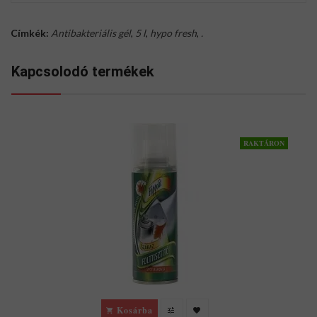
Címkék:
Antibakteriális gél
,
5 l
,
hypo fresh
,
.
Kapcsolodó termékek
RAKTÁRON
Kosárba