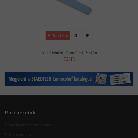
Kosárba
Ablaklehúzó, Gumiéllel, 30 Cm
728Ft
Partnereink
kecskemetirodatechnika.hu
Etikettem.hu