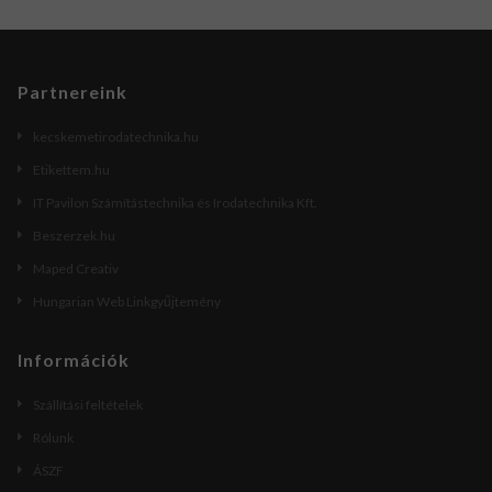
Partnereink
kecskemetirodatechnika.hu
Etikettem.hu
IT Pavilon Számítástechnika és Irodatechnika Kft.
Beszerzek.hu
Maped Creativ
Hungarian Web Linkgyűjtemény
Információk
Szállítási feltételek
Rólunk
ÁSZF