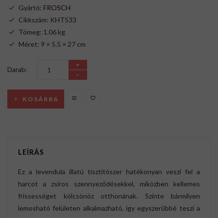
Gyártó:
FROSCH
Cikkszám: KHT533
Tömeg: 1.06 kg
Méret: 9 × 5.5 × 27 cm
Darab:
KOSÁRBA
LEÍRÁS
Ez a levendula illatú tisztítószer hatékonyan veszi fel a
harcot a zsíros szennyeződésekkel, miközben kellemes
frissességet kölcsönöz otthonának. Szinte bármilyen
lemosható felületen alkalmazható, így egyszerűbbé teszi a