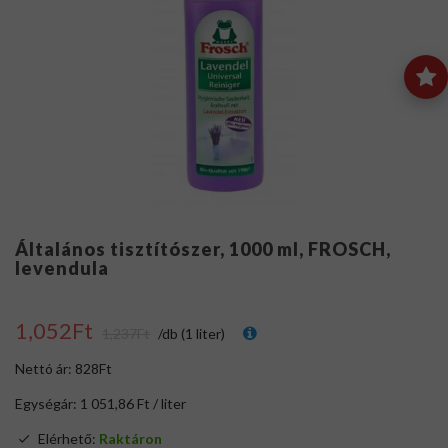
Általános tisztítószer, 1000 ml, FROSCH,
levendula
1,052Ft
1,237Ft
/db (1 liter)
Nettó ár: 828Ft
Egységár: 1 051,86 Ft / liter
Elérhető:
Raktáron