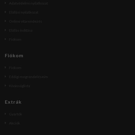
Adatvédelmi nyilatkozat
Elállási nyilatkozat
Online vitarendezés
Elállás indítása
Fiókom
Fiókom
Fiókom
Eddigi megrendeléseim
Kívánságlista
Extrák
Gyártók
Akciók