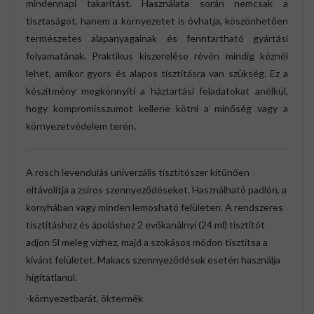
mindennapi takarítást. Használata során nemcsak a
tisztaságot, hanem a környezetet is óvhatja, köszönhetően
természetes alapanyagainak és fenntartható gyártási
folyamatának. Praktikus kiszerelése révén mindig kéznél
lehet, amikor gyors és alapos tisztításra van szükség. Ez a
készítmény megkönnyíti a háztartási feladatokat anélkül,
hogy kompromisszumot kellene kötni a minőség vagy a
környezetvédelem terén.
A rosch levendulás univerzális tisztítószer kitűnően
eltávolítja a zsíros szennyeződéseket. Használható padlón, a
konyhában vagy minden lemosható felületen. A rendszeres
tisztításhoz és ápoláshoz 2 evőkanálnyi (24 ml) tisztítót
adjon 5l meleg vízhez, majd a szokásos módon tisztítsa a
kívánt felületet. Makacs szennyeződések esetén használja
hígítatlanul.
-környezetbarát, öktermék