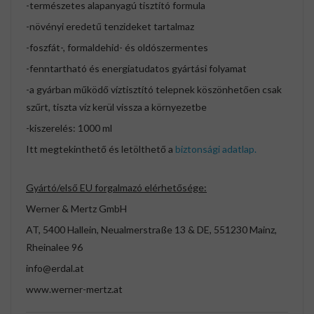
-természetes alapanyagú tisztító formula
-növényi eredetű tenzideket tartalmaz
-foszfát-, formaldehid- és oldószermentes
-fenntartható és energiatudatos gyártási folyamat
-a gyárban működő víztisztító telepnek köszönhetően csak
szűrt, tiszta víz kerül vissza a környezetbe
-kiszerelés: 1000 ml
Itt megtekinthető és letölthető a
biztonsági adatlap.
Gyártó/első EU forgalmazó elérhetősége:
Werner & Mertz GmbH
AT, 5400 Hallein, Neualmerstraße 13 & DE, 551230 Mainz,
Rheinalee 96
info@erdal.at
www.werner-mertz.at