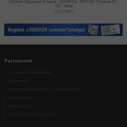
Állítható Magasságú Íróasztal, 140x80 Cm, MAYAH "Freedom SV-
302", Juhar
295,578Ft
Partnereink
kecskemetirodatechnika.hu
Etikettem.hu
IT Pavilon Számítástechnika és Irodatechnika Kft.
Beszerzek.hu
Maped Creativ
Hungarian Web Linkgyűjtemény