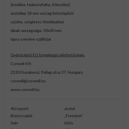
(irodába, teakonyhába, étkezőbe)
asztallap 18 mm vastag bútorlapból
szürke, szögletes fémlábakkal
lábak vastagsága: 30x30 mm
lapra szerelve szállítjuk
Gyártó/első EU forgalmazó elérhetősége:
Corwell Kft
2120 Dunakeszi, Pallag utca 37. Hungary
corwell@corwell.hu
www.corwell.hu
Alcsoport
asztal
Bútorcsalád
„Freedom”
Szín
kőris