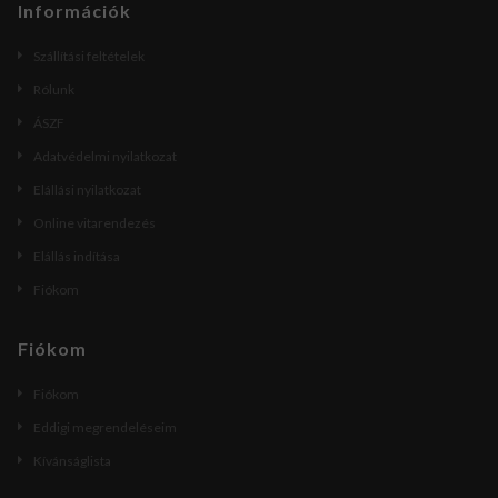
Információk
Szállítási feltételek
Rólunk
ÁSZF
Adatvédelmi nyilatkozat
Elállási nyilatkozat
Online vitarendezés
Elállás indítása
Fiókom
Fiókom
Fiókom
Eddigi megrendeléseim
Kívánságlista