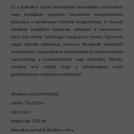
Ez a praktikus asztal sokoldalúan használható otthonában
vagy irodájában egyaránt, kényelmes munkafelületet
biztosítva a mindennapi teendők elvégzéséhez. A masszív
fémlábak stabilitást nyújtanak, miközben a természetes
kőris szín meleg, barátságos hangulatot teremt. Egyszerű,
mégis időtálló kialakítása könnyen illeszkedik különböző
enteriőrökbe. Használatával átláthatóbbá és rendezettebbé
varázsolhatja a munkaterületét vagy étkezőjét. Minden
részlete arra szolgál, hogy a mindennapok során
gördülékenyen végezhesse feladatait.
általános asztal fémlábbal
méret: 75x150cm
szín: köris
magasság: 72,8 cm
klasszikus asztalok általános célra