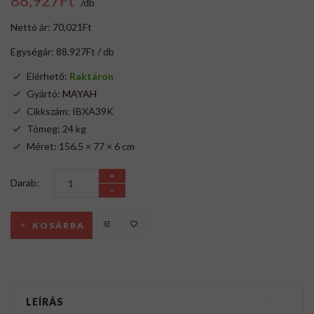
88,927Ft
/db
Nettó ár: 70,021Ft
Egységár: 88,927Ft / db
Elérhető:
Raktáron
Gyártó:
MAYAH
Cikkszám: IBXA39K
Tömeg: 24 kg
Méret: 156.5 × 77 × 6 cm
Darab:
KOSÁRBA
LEÍRÁS