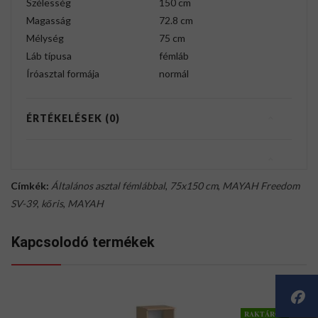
Szélesség
150 cm
Magasság
72.8 cm
Mélység
75 cm
Láb típusa
fémláb
Íróasztal formája
normál
ÉRTÉKELÉSEK (0)
Címkék:
Általános asztal fémlábbal
,
75x150 cm
,
MAYAH Freedom
SV-39
,
kőris
,
MAYAH
Kapcsolodó termékek
RAKTÁRON