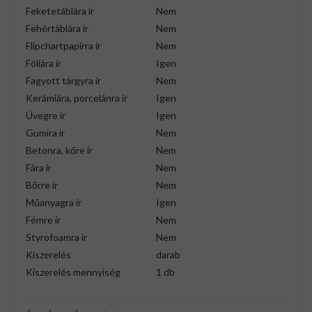
Feketetáblára ír
Nem
Fehértáblára ír
Nem
Flipchartpapírra ír
Nem
Fóliára ír
Igen
Fagyott tárgyra ír
Nem
Kerámiára, porcelánra ír
Igen
Üvegre ír
Igen
Gumira ír
Nem
Betonra, kőre ír
Nem
Fára ír
Nem
Bőrre ír
Nem
Műanyagra ír
Igen
Fémre ír
Nem
Styrofoamra ír
Nem
Kiszerelés
darab
Kiszerelés mennyiség
1 db