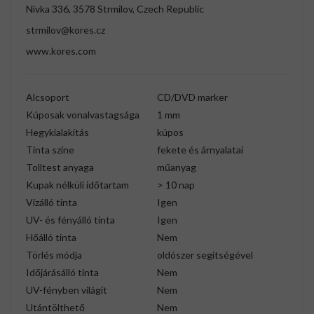
Nivka 336, 3578 Strmilov, Czech Republic
strmilov@kores.cz
www.kores.com
Alcsoport
CD/DVD marker
Kúposak vonalvastagsága
1 mm
Hegykialakítás
kúpos
Tinta színe
fekete és árnyalatai
Tolltest anyaga
műanyag
Kupak nélküli időtartam
> 10 nap
Vízálló tinta
Igen
UV- és fényálló tinta
Igen
Hőálló tinta
Nem
Törlés módja
oldószer segítségével
Időjárásálló tinta
Nem
UV-fényben világít
Nem
Utántölthető
Nem