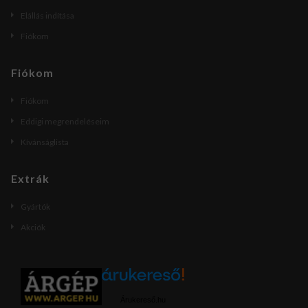
Elállás indítása
Fiókom
Fiókom
Fiókom
Eddigi megrendeléseim
Kívánságlista
Extrák
Gyártók
Akciók
Árukereső.hu