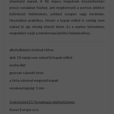
olvasható marad. A filc kúpos hegyének köszönhetően
precíz vonalakat húzhat, ami megkönnyíti a pontos jelölést
különböző felületeken, például üvegen vagy kerámián.
Használata praktikus, hiszen a kupak nélkül is sokáig nem
szárad ki, így mindig kéznél lehet. Ez a marker kényelmes
megoldást nyújt a mindennapi jelölési feladatokhoz.
alkoholbázisú tintával töltve
akár 10 napig sem szárad ki kupak nélkül
enyhe illat
gyorsan száradó tinta
a tinta színével megyező kupak
vonalvastagság: 1 mm
Gyártó/első EU forgalmazó elérhetősége:
Kores Europe s.r.o.