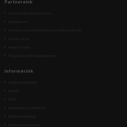
Partnereink
kecskemetirodatechnika.hu
Etikettem.hu
IT Pavilon Számítástechnika és Irodatechnika Kft.
Beszerzek.hu
Maped Creativ
Hungarian Web Linkgyűjtemény
Információk
Szállítási feltételek
Rólunk
ÁSZF
Adatvédelmi nyilatkozat
Elállási nyilatkozat
Online vitarendezés