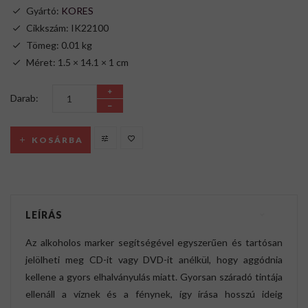
Gyártó:
KORES
Cikkszám: IK22100
Tömeg: 0.01 kg
Méret: 1.5 × 14.1 × 1 cm
Darab:
KOSÁRBA
LEÍRÁS
Az alkoholos marker segítségével egyszerűen és tartósan
jelölheti meg CD-it vagy DVD-it anélkül, hogy aggódnia
kellene a gyors elhalványulás miatt. Gyorsan száradó tintája
ellenáll a víznek és a fénynek, így írása hosszú ideig