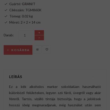
Gyártó:
GRANIT
Cikkszám: TGM860K
Tömeg: 0.02 kg
Méret: 2 × 2 × 14 cm
Darab:
KOSÁRBA
LEÍRÁS
Ez a kék alkoholos marker sokoldalúan használható
különböző felületeken, legyen szó fáról, üvegről vagy akár
fémről. Tartós, vízálló tintája biztosítja, hogy a jelölések
hosszú ideig megmaradjanak, még használat után sem