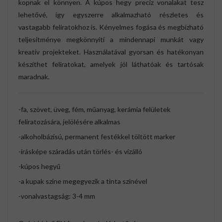
kopnak el könnyen. A kúpos hegy precíz vonalakat tesz
lehetővé, így egyszerre alkalmazható részletes és
vastagabb feliratokhoz is. Kényelmes fogása és megbízható
teljesítménye megkönnyíti a mindennapi munkát vagy
kreatív projekteket. Használatával gyorsan és hatékonyan
készíthet feliratokat, amelyek jól láthatóak és tartósak
maradnak.
-fa, szövet, üveg, fém, műanyag, kerámia felületek
feliratozására, jelölésére alkalmas
-alkoholbázisú, permanent festékkel töltött marker
-írásképe száradás után törlés- és vízálló
-kúpos hegyű
-a kupak színe megegyezik a tinta színével
-vonalvastagság: 3-4 mm