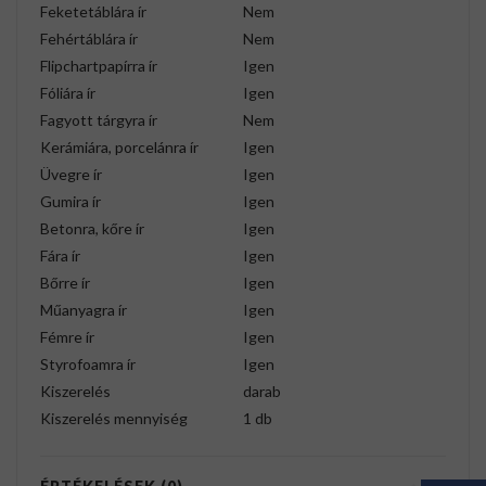
Feketetáblára ír
Nem
Fehértáblára ír
Nem
Flipchartpapírra ír
Igen
Fóliára ír
Igen
Fagyott tárgyra ír
Nem
Kerámiára, porcelánra ír
Igen
Üvegre ír
Igen
Gumira ír
Igen
Betonra, kőre ír
Igen
Fára ír
Igen
Bőrre ír
Igen
Műanyagra ír
Igen
Fémre ír
Igen
Styrofoamra ír
Igen
Kiszerelés
darab
Kiszerelés mennyiség
1 db