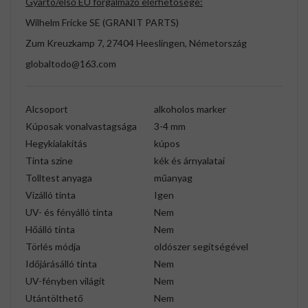
Gyártó/első EU forgalmazó elérhetősége:
Wilhelm Fricke SE (GRANIT PARTS)
Zum Kreuzkamp 7, 27404 Heeslingen, Németország
globaltodo@163.com
Alcsoport
alkoholos marker
Kúposak vonalvastagsága
3-4 mm
Hegykialakítás
kúpos
Tinta színe
kék és árnyalatai
Tolltest anyaga
műanyag
Vízálló tinta
Igen
UV- és fényálló tinta
Nem
Hőálló tinta
Nem
Törlés módja
oldószer segítségével
Időjárásálló tinta
Nem
UV-fényben világít
Nem
Utántölthető
Nem