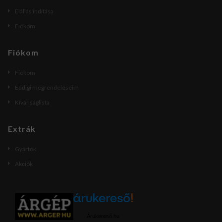
Elállás indítása
Fiókom
Fiókom
Fiókom
Eddigi megrendeléseim
Kívánságlista
Extrák
Gyártók
Akciók
Árukereső.hu