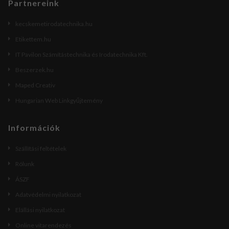
Partnereink
kecskemetirodatechnika.hu
Etikettem.hu
IT Pavilon Számítástechnika és Irodatechnika Kft.
Beszerzek.hu
Maped Creativ
Hungarian Web Linkgyűjtemény
Információk
Szállítási feltételek
Rólunk
ÁSZF
Adatvédelmi nyilatkozat
Elállási nyilatkozat
Online vitarendezés